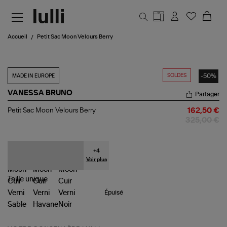
Aller au contenu principal
Accueil
Petit Sac Moon Velours Berry
SOLDES
-50%
MADE IN EUROPE
VANESSA BRUNO
Partager
Petit
Petit Sac Moon Velours Berry
162,50 €
Sac
325,00 €
Moon
Velours
Berry
+
4
Voir plus
Taille
unique
Épuisé