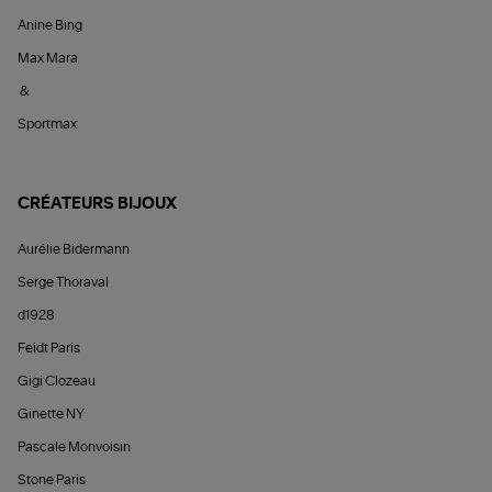
Anine Bing
Max Mara
&
Sportmax
CRÉATEURS BIJOUX
Aurélie Bidermann
Serge Thoraval
d1928
Feidt Paris
Gigi Clozeau
Ginette NY
Pascale Monvoisin
Stone Paris