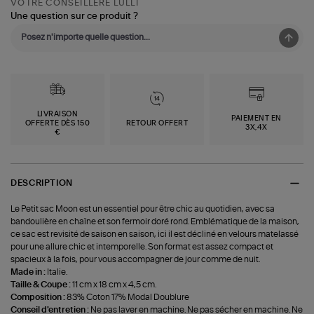
VOTRE CONSEILLÈRE LULLI
Une question sur ce produit ?
LIVRAISON
PAIEMENT EN
OFFERTE DÈS 150
RETOUR OFFERT
3X,4X
€
DESCRIPTION
Le Petit sac Moon est un essentiel pour être chic au quotidien, avec sa
bandoulière en chaîne et son fermoir doré rond. Emblématique de la maison,
ce sac est revisité de saison en saison, ici il est décliné en velours matelassé
pour une allure chic et intemporelle. Son format est assez compact et
spacieux à la fois, pour vous accompagner de jour comme de nuit.
Made in :
Italie.
Taille & Coupe :
11 cm x 18 cm x 4,5 cm.
Composition :
83% Coton 17% Modal Doublure
Conseil d'entretien :
Ne pas laver en machine. Ne pas sécher en machine. Ne