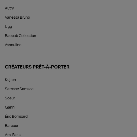
Autry
Vanessa Bruno
Ugg
Baobab Collection
Assouline
CRÉATEURS PRÊT-À-PORTER
Kujten
Samsoe Samsoe
Soeur
Ganni
Éric Bompard
Barbour
Ami Paris