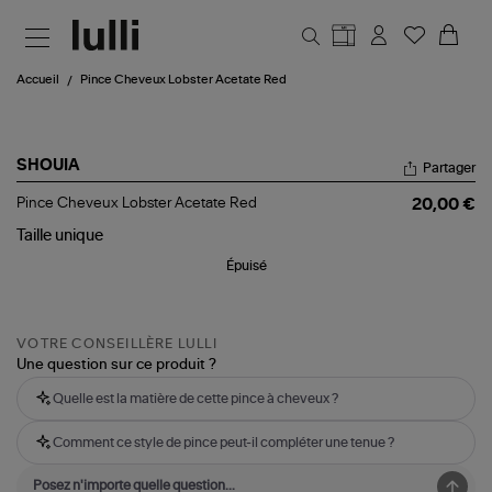
Aller au contenu principal
Accueil
Pince Cheveux Lobster Acetate Red
SHOUIA
Partager
Pince
Pince Cheveux Lobster Acetate Red
20,00 €
Cheveux
Lobster
Taille
unique
Acetate
Épuisé
Red
VOTRE CONSEILLÈRE LULLI
Une question sur ce produit ?
Quelle est la matière de cette pince à cheveux ?
Comment ce style de pince peut-il compléter une tenue ?