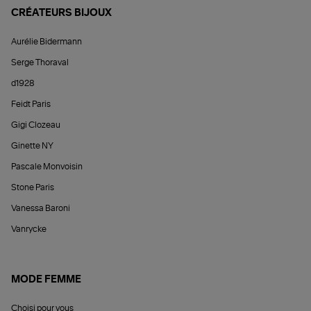
CRÉATEURS BIJOUX
Aurélie Bidermann
Serge Thoraval
d1928
Feidt Paris
Gigi Clozeau
Ginette NY
Pascale Monvoisin
Stone Paris
Vanessa Baroni
Vanrycke
MODE FEMME
Choisi pour vous