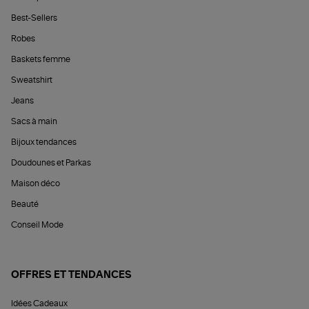
Best-Sellers
Robes
Baskets femme
Sweatshirt
Jeans
Sacs à main
Bijoux tendances
Doudounes et Parkas
Maison déco
Beauté
Conseil Mode
OFFRES ET TENDANCES
Idées Cadeaux