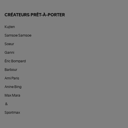
CRÉATEURS PRÊT-À-PORTER
Kujten
Samsoe Samsoe
Soeur
Ganni
Éric Bompard
Barbour
Ami Paris
Anine Bing
Max Mara
&
Sportmax