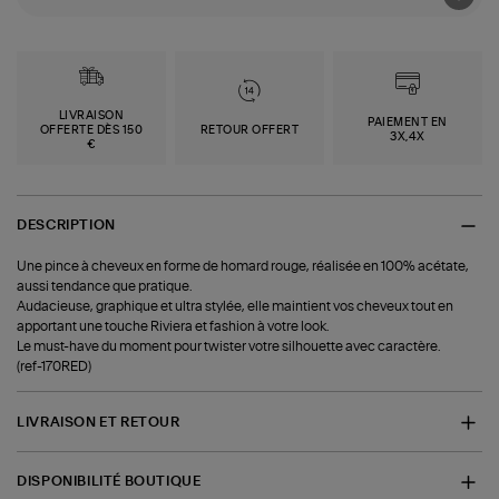
LIVRAISON
PAIEMENT EN
OFFERTE DÈS 150
RETOUR OFFERT
3X,4X
€
DESCRIPTION
Une pince à cheveux en forme de homard rouge, réalisée en 100% acétate,
aussi tendance que pratique.
Audacieuse, graphique et ultra stylée, elle maintient vos cheveux tout en
apportant une touche Riviera et fashion à votre look.
Le must-have du moment pour twister votre silhouette avec caractère.
(ref-170RED)
LIVRAISON ET RETOUR
DISPONIBILITÉ BOUTIQUE