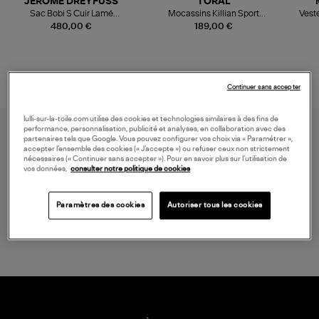
JEROME DREYFUSS
TORAL
Sac Bobi S Cuir Lamé
Mocassins Killian Sport
Veste
Champagne
Mousse
480,00 €
189,00 €
Continuer sans accepter
lulli-sur-la-toile.com utilise des cookies et technologies similaires à des fins de
performance, personnalisation, publicité et analyses, en collaboration avec des
partenaires tels que Google. Vous pouvez configurer vos choix via « Paramétrer »,
accepter l’ensemble des cookies (« J’accepte ») ou refuser ceux non strictement
nécessaires (« Continuer sans accepter »). Pour en savoir plus sur l’utilisation de
vos données,
consulter notre politique de cookies
Paramètres des cookies
Autoriser tous les cookies
LIVRAISON GRATUITE
à partir de 150 € d'achat*