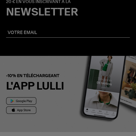
20 € EN VOUS INSCRIVANT À LA
NEWSLETTER
-10% EN TÉLÉCHARGEANT
L'APP LULLI