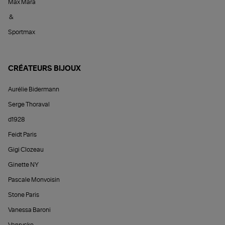
Max Mara
&
Sportmax
CRÉATEURS BIJOUX
Aurélie Bidermann
Serge Thoraval
d1928
Feidt Paris
Gigi Clozeau
Ginette NY
Pascale Monvoisin
Stone Paris
Vanessa Baroni