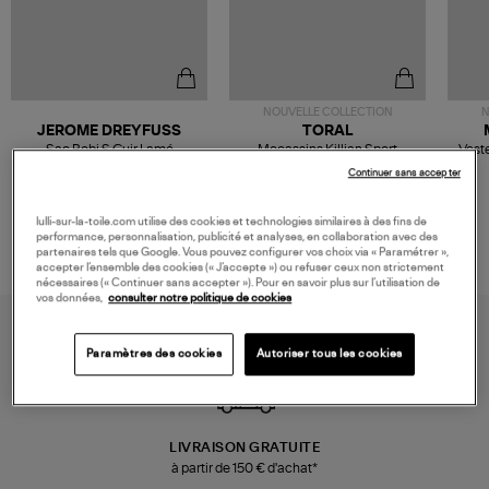
NOUVELLE COLLECTION
N
JEROME DREYFUSS
TORAL
Sac Bobi S Cuir Lamé
Mocassins Killian Sport
Veste
Champagne
Mousse
480,00 €
189,00 €
Continuer sans accepter
lulli-sur-la-toile.com utilise des cookies et technologies similaires à des fins de
performance, personnalisation, publicité et analyses, en collaboration avec des
partenaires tels que Google. Vous pouvez configurer vos choix via « Paramétrer »,
accepter l’ensemble des cookies (« J’accepte ») ou refuser ceux non strictement
nécessaires (« Continuer sans accepter »). Pour en savoir plus sur l’utilisation de
vos données,
consulter notre politique de cookies
Paramètres des cookies
Autoriser tous les cookies
LIVRAISON GRATUITE
à partir de 150 € d'achat*