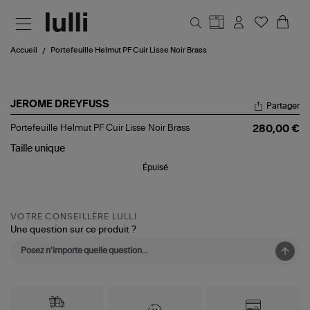
Aller au contenu principal
Accueil
Portefeuille Helmut PF Cuir Lisse Noir Brass
JEROME DREYFUSS
Partager
Portefeuille
Portefeuille Helmut PF Cuir Lisse Noir Brass
280,00 €
Helmut
PF
Taille
unique
Cuir
Épuisé
Lisse
Noir
Brass
VOTRE CONSEILLÈRE LULLI
Une question sur ce produit ?