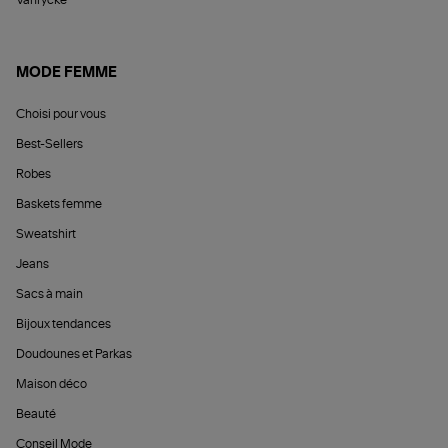
Vanrycke
MODE FEMME
Choisi pour vous
Best-Sellers
Robes
Baskets femme
Sweatshirt
Jeans
Sacs à main
Bijoux tendances
Doudounes et Parkas
Maison déco
Beauté
Conseil Mode