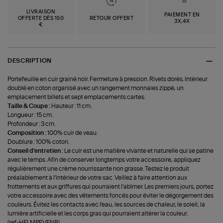
LIVRAISON
PAIEMENT EN
OFFERTE DÈS 150
RETOUR OFFERT
3X,4X
€
DESCRIPTION
Portefeuille en cuir grainé noir. Fermeture à pression. Rivets dorés. Intérieur
doublé en coton organisé avec un rangement monnaies zippé, un
emplacement billets et sept emplacements cartes.
Taille & Coupe :
Hauteur : 11 cm.
Longueur : 15 cm.
Profondeur : 3 cm.
Composition :
100% cuir de veau.
Doublure : 100% coton.
Conseil d'entretien :
Le cuir est une matière vivante et naturelle qui se patine
avec le temps. Afin de conserver longtemps votre accessoire, appliquez
régulièrement une crème nourrissante non grasse. Testez le produit
préalablement à l'intérieur de votre sac. Veillez à faire attention aux
frottements et aux griffures qui pourraient l'abîmer. Les premiers jours, portez
votre accessoire avec des vêtements foncés pour éviter le dégorgement des
couleurs. Évitez les contacts avec l'eau, les sources de chaleur, le soleil, la
lumière artificielle et les corps gras qui pourraient altérer la couleur.
(ref-HELMPFVENB)