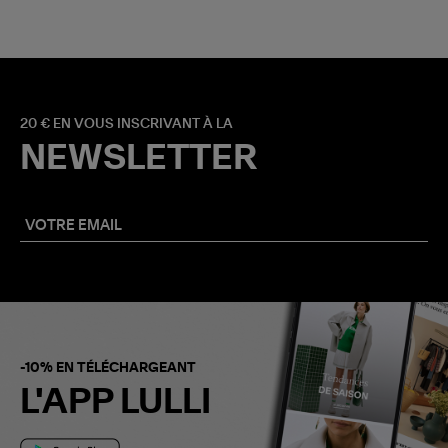
20 € EN VOUS INSCRIVANT À LA
NEWSLETTER
-10% EN TÉLÉCHARGEANT
L'APP LULLI