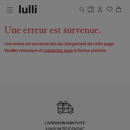
Aller au contenu principal
Une erreur est survenue.
Une erreur est survenue lors du chargement de cette page.
Veuillez réessayer et
contactez-nous
si l’erreur persiste.
LIVRAISON GRATUITE
à partir de 150 € d'achat*