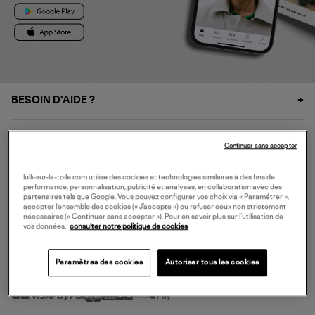
BESOIN D'AIDE ?
À PROPOS
Continuer sans accepter
NOS SERVICES
lulli-sur-la-toile.com utilise des cookies et technologies similaires à des fins de
performance, personnalisation, publicité et analyses, en collaboration avec des
partenaires tels que Google. Vous pouvez configurer vos choix via « Paramétrer »,
accepter l’ensemble des cookies (« J’accepte ») ou refuser ceux non strictement
SERVICE CLIENT
nécessaires (« Continuer sans accepter »). Pour en savoir plus sur l’utilisation de
vos données,
consulter notre politique de cookies
Paramètres des cookies
Autoriser tous les cookies
MODE DE PAIEMENT