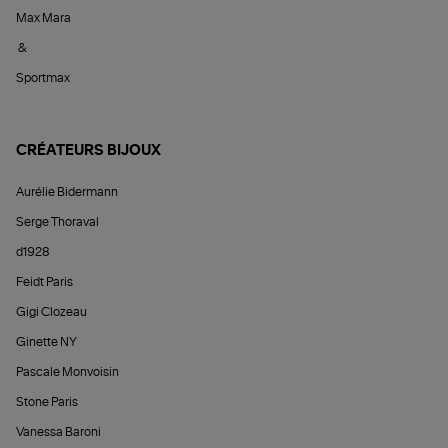
Max Mara
&
Sportmax
CRÉATEURS BIJOUX
Aurélie Bidermann
Serge Thoraval
d1928
Feidt Paris
Gigi Clozeau
Ginette NY
Pascale Monvoisin
Stone Paris
Vanessa Baroni