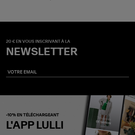
20 € EN VOUS INSCRIVANT À LA
NEWSLETTER
-10% EN TÉLÉCHARGEANT
L'APP LULLI