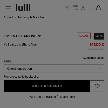
Aller au contenu principal
Accueil
Pull Jacquie Blanc Noir
SOLDES
-40%
ESSENTIEL ANTWERP
Partager
Pull
Pull Jacquie Blanc Noir
147,00 €
Jacquie
245,00 €
Blanc
Noir
Guide des tailles
Taille
Prendre sa taille habituelle.
AJOUTER AU PANIER
VOIR DISPONIBILITÉ EN BOUTIQUE