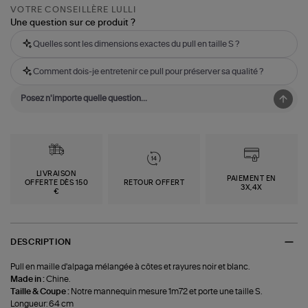
VOTRE CONSEILLÈRE LULLI
Une question sur ce produit ?
Quelles sont les dimensions exactes du pull en taille S ?
Comment dois-je entretenir ce pull pour préserver sa qualité ?
LIVRAISON
PAIEMENT EN
OFFERTE DÈS 150
RETOUR OFFERT
3X,4X
€
DESCRIPTION
Pull en maille d'alpaga mélangée à côtes et rayures noir et blanc.
Made in :
Chine.
Taille & Coupe :
Notre mannequin mesure 1m72 et porte une taille S.
Longueur: 64 cm