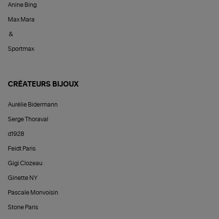
Anine Bing
Max Mara
&
Sportmax
CRÉATEURS BIJOUX
Aurélie Bidermann
Serge Thoraval
d1928
Feidt Paris
Gigi Clozeau
Ginette NY
Pascale Monvoisin
Stone Paris