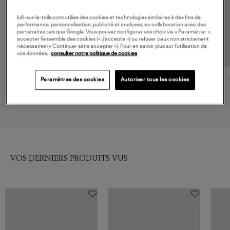
lulli-sur-la-toile.com utilise des cookies et technologies similaires à des fins de
performance, personnalisation, publicité et analyses, en collaboration avec des
partenaires tels que Google. Vous pouvez configurer vos choix via « Paramétrer »,
accepter l’ensemble des cookies (« J’accepte ») ou refuser ceux non strictement
nécessaires (« Continuer sans accepter »). Pour en savoir plus sur l’utilisation de
vos données,
consulter notre politique de cookies
Paramètres des cookies
Autoriser tous les cookies
ANINE BING
SPORTY & RICH
Pull Theo White Black
Pull Src Cable Dark Navy
250,00 €
200,00 €
VOS DERNIERS PRODUITS VUS