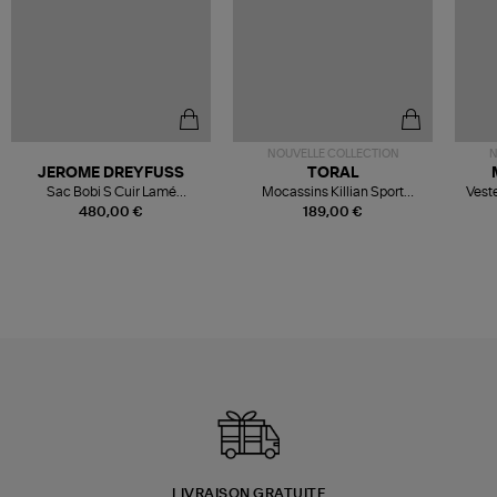
NOUVELLE COLLECTION
N
JEROME DREYFUSS
TORAL
Sac Bobi S Cuir Lamé
Mocassins Killian Sport
Veste
Champagne
Mousse
480,00 €
189,00 €
LIVRAISON GRATUITE