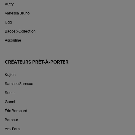
Autry
Vanessa Bruno
Ugg
Baobab Collection
Assouline
CRÉATEURS PRÊT-À-PORTER
Kujten
Samsoe Samsoe
Soeur
Ganni
Éric Bompard
Barbour
Ami Paris