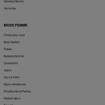
Vanessa Baroni
Vanrycke
MODE FEMME
Choisi pour vous
Best-Sellers
Robes
Baskets femme
Sweatshirt
Jeans
Sacs à main
Bijoux tendances
Doudounes et Parkas
Maison déco