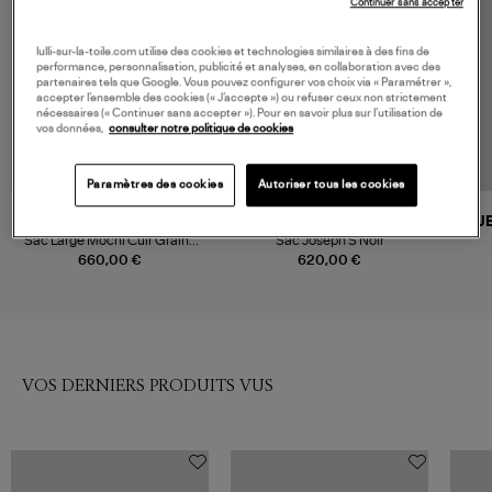
Continuer sans accepter
lulli-sur-la-toile.com utilise des cookies et technologies similaires à des fins de
performance, personnalisation, publicité et analyses, en collaboration avec des
partenaires tels que Google. Vous pouvez configurer vos choix via « Paramétrer »,
accepter l’ensemble des cookies (« J’accepte ») ou refuser ceux non strictement
nécessaires (« Continuer sans accepter »). Pour en savoir plus sur l’utilisation de
vos données,
consulter notre politique de cookies
Paramètres des cookies
Autoriser tous les cookies
YUZEFI
JEROME DREYFUSS
J
Sac Large Mochi Cuir Grainé
Sac Joseph S Noir
Black
660,00 €
620,00 €
VOS DERNIERS PRODUITS VUS