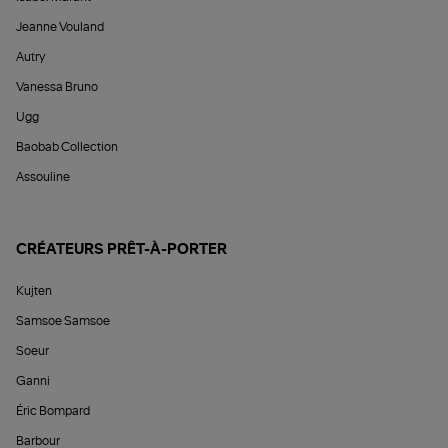
Jeanne Vouland
Autry
Vanessa Bruno
Ugg
Baobab Collection
Assouline
CRÉATEURS PRÊT-À-PORTER
Kujten
Samsoe Samsoe
Soeur
Ganni
Éric Bompard
Barbour