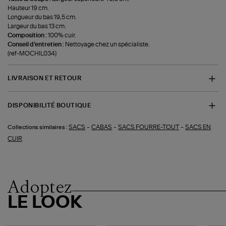
Hauteur 19 cm.
Longueur du bas 19,5 cm.
Largeur du bas 13 cm.
Composition :
100% cuir.
Conseil d'entretien :
Nettoyage chez un spécialiste.
(ref-MOCHIL034)
LIVRAISON ET RETOUR
DISPONIBILITÉ BOUTIQUE
-
-
-
SACS
CABAS
SACS FOURRE-TOUT
SACS EN
Collections similaires :
CUIR
Adoptez
LE LOOK