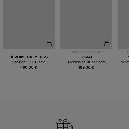
NOUVELLE COLLECTION
N
JEROME DREYFUSS
TORAL
Sac Bobi S Cuir Lamé
Mocassins Killian Sport
Veste
Champagne
Mousse
480,00 €
189,00 €