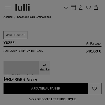
Aller au contenu principal
Accueil
Sac Mochi Cuir Grainé Black
MADE IN EUROPE
YUZEFI
Partager
Sac
Sac Mochi Cuir Grainé Black
540,00 €
Mochi
Cuir
Grainé
Black
+
6
Voir plus
Taille
unique
AJOUTER AU PANIER
VOIR DISPONIBILITÉ EN BOUTIQUE