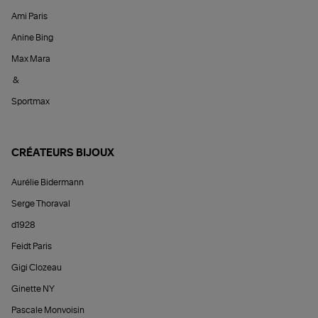
Ami Paris
Anine Bing
Max Mara
&
Sportmax
CRÉATEURS BIJOUX
Aurélie Bidermann
Serge Thoraval
d1928
Feidt Paris
Gigi Clozeau
Ginette NY
Pascale Monvoisin