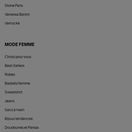
Stone Paris
Vanessa Baroni
Vanrycke
MODE FEMME
Choisi pour vous
Best-Sellers
Robes
Baskets femme
Sweatshirt
Jeans
Sacs à main
Bijoux tendances
Doudounes et Parkas