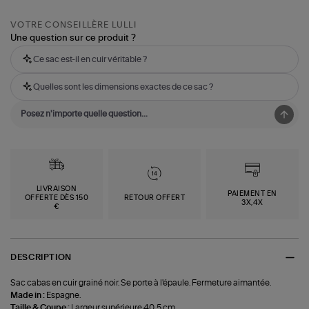
VOTRE CONSEILLÈRE LULLI
Une question sur ce produit ?
Ce sac est-il en cuir véritable ?
Quelles sont les dimensions exactes de ce sac ?
LIVRAISON
PAIEMENT EN
OFFERTE DÈS 150
RETOUR OFFERT
3X,4X
€
DESCRIPTION
Sac cabas en cuir grainé noir. Se porte à l'épaule. Fermeture aimantée.
Made in :
Espagne.
Taille & Coupe :
Largeur supérieure 40,5 cm.