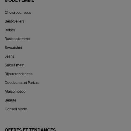
MODE FEMME
Choisi pour vous
Best-Sellers
Robes
Baskets femme
Sweatshirt
Jeans
Sacs à main
Bijoux tendances
Doudounes et Parkas
Maison déco
Beauté
Conseil Mode
OFFRES ET TENDANCES