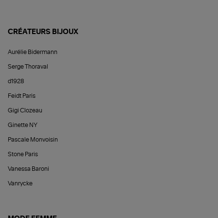
CRÉATEURS BIJOUX
Aurélie Bidermann
Serge Thoraval
d1928
Feidt Paris
Gigi Clozeau
Ginette NY
Pascale Monvoisin
Stone Paris
Vanessa Baroni
Vanrycke