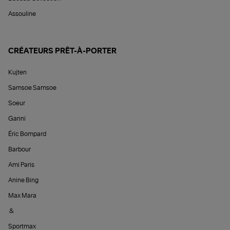
Assouline
CRÉATEURS PRÊT-À-PORTER
Kujten
Samsoe Samsoe
Soeur
Ganni
Éric Bompard
Barbour
Ami Paris
Anine Bing
Max Mara
&
Sportmax