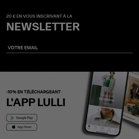
20 € EN VOUS INSCRIVANT À LA
NEWSLETTER
-10% EN TÉLÉCHARGEANT
L'APP LULLI