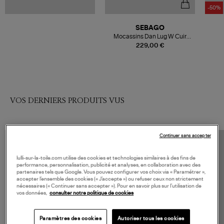
-50%
SEBAGO
Mocassins Dan Lug W Cuir
Black Regular
229,00 €
VOS DERNIERS PRODUITS VUS
Continuer sans accepter
lulli-sur-la-toile.com utilise des cookies et technologies similaires à des fins de
performance, personnalisation, publicité et analyses, en collaboration avec des
partenaires tels que Google. Vous pouvez configurer vos choix via « Paramétrer »,
accepter l’ensemble des cookies (« J’accepte ») ou refuser ceux non strictement
nécessaires (« Continuer sans accepter »). Pour en savoir plus sur l’utilisation de
vos données,
consulter notre politique de cookies
Paramètres des cookies
Autoriser tous les cookies