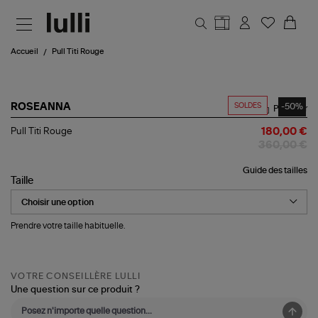
Aller au contenu principal
Accueil
Pull Titi Rouge
SOLDES
-50%
ROSEANNA
Partager
Pull
Pull Titi Rouge
180,00 €
Titi
360,00 €
Rouge
Guide des tailles
Taille
Prendre votre taille habituelle.
VOTRE CONSEILLÈRE LULLI
Une question sur ce produit ?