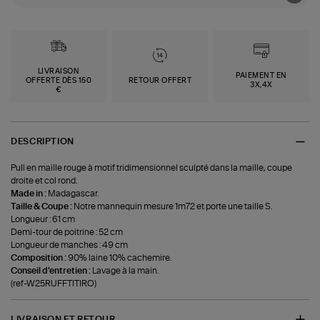
LIVRAISON
PAIEMENT EN
OFFERTE DÈS 150
RETOUR OFFERT
3X,4X
€
DESCRIPTION
Pull en maille rouge à motif tridimensionnel sculpté dans la maille, coupe
droite et col rond.
Made in :
Madagascar.
Taille & Coupe :
Notre mannequin mesure 1m72 et porte une taille S.
Longueur : 61 cm
Demi-tour de poitrine : 52 cm
Longueur de manches : 49 cm
Composition :
90% laine 10% cachemire.
Conseil d'entretien :
Lavage à la main.
(ref-W25RUFFTITIRO)
LIVRAISON ET RETOUR