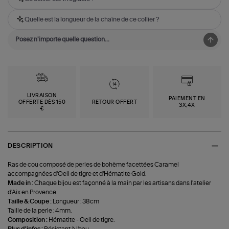
Quelle est la longueur de la chaîne de ce collier ?
LIVRAISON
PAIEMENT EN
OFFERTE DÈS 150
RETOUR OFFERT
3X,4X
€
DESCRIPTION
Ras de cou composé de perles de bohème facettées Caramel
accompagnées d'Oeil de tigre et d'Hématite Gold.
Made in :
Chaque bijou est façonné à la main par les artisans dans l'atelier
d'Aix en Provence.
Taille & Coupe :
Longueur : 38cm
Taille de la perle : 4mm.
Composition :
Hématite - Oeil de tigre.
Plus d'infos :
Résistant à l'eau.