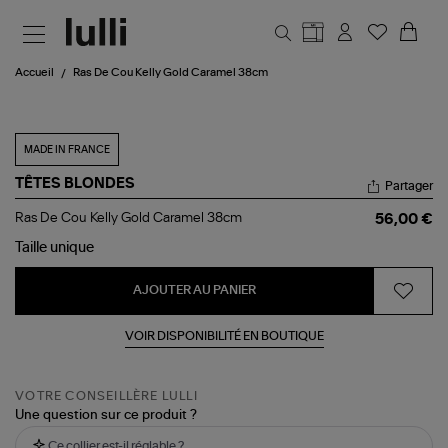
Aller au contenu principal
Accueil
Ras De Cou Kelly Gold Caramel 38cm
MADE IN FRANCE
TÊTES BLONDES
Partager
Ras
Ras De Cou Kelly Gold Caramel 38cm
56,00 €
De
Cou
Taille
unique
Kelly
Gold
AJOUTER AU PANIER
Caramel
38cm
VOIR DISPONIBILITÉ EN BOUTIQUE
VOTRE CONSEILLÈRE LULLI
Une question sur ce produit ?
Ce collier est-il réglable ?