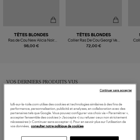
TÊTES BLONDES
TÊTES BLONDES
Ras de Cou New Alicia Noir
Collier Ras De Cou Georgi Vert
Col
Mat 38cm, Exclu Lulli
38cm, Capsule Véronika
98,00 €
72,00 €
Loubry
VOS DERNIERS PRODUITS VUS
Continuer sans accepter
lulli-sur-la-toile.com utilise des cookies et technologies similaires à des fins de
performance, personnalisation, publicité et analyses, en collaboration avec des
partenaires tels que Google. Vous pouvez configurer vos choix via « Paramétrer »,
accepter l’ensemble des cookies (« J’accepte ») ou refuser ceux non strictement
nécessaires (« Continuer sans accepter »). Pour en savoir plus sur l’utilisation de
vos données,
consulter notre politique de cookies