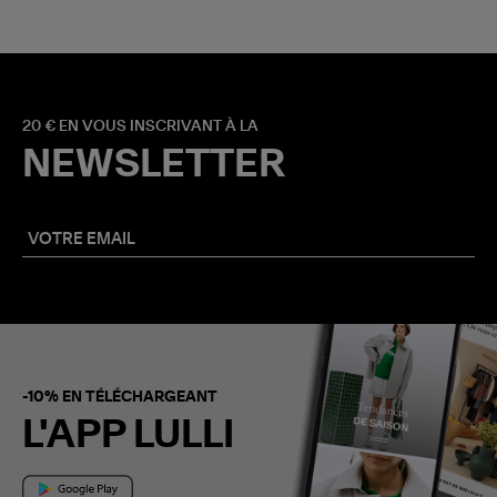
20 € EN VOUS INSCRIVANT À LA
NEWSLETTER
-10% EN TÉLÉCHARGEANT
L'APP LULLI