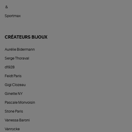
&
Sportmax
CRÉATEURS BIJOUX
Aurélie Bidermann
Serge Thoraval
d1928
Feidt Paris
Gigi Clozeau
Ginette NY
Pascale Monvoisin
Stone Paris
Vanessa Baroni
Vanrycke