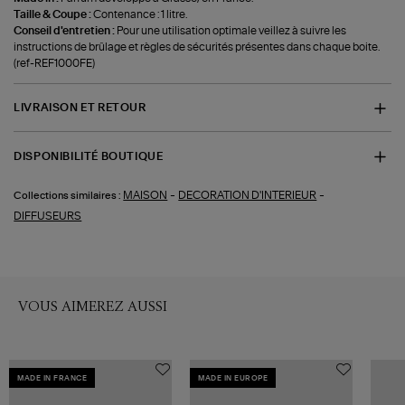
Taille & Coupe :
Contenance : 1 litre.
Conseil d'entretien :
Pour une utilisation optimale veillez à suivre les
instructions de brûlage et règles de sécurités présentes dans chaque boite.
(ref-REF1000FE)
LIVRAISON ET RETOUR
DISPONIBILITÉ BOUTIQUE
-
-
MAISON
DECORATION D'INTERIEUR
Collections similaires :
DIFFUSEURS
VOUS AIMEREZ AUSSI
MADE IN FRANCE
MADE IN EUROPE