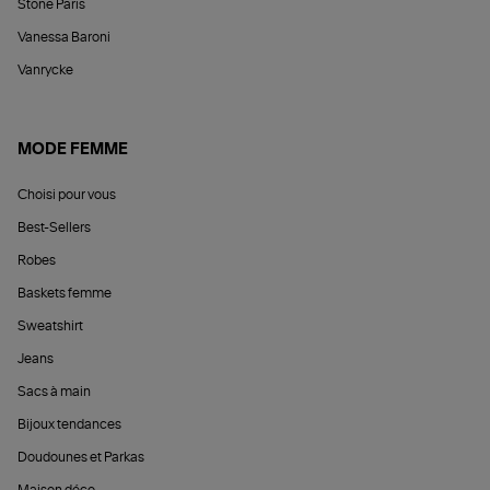
Stone Paris
Vanessa Baroni
Vanrycke
MODE FEMME
Choisi pour vous
Best-Sellers
Robes
Baskets femme
Sweatshirt
Jeans
Sacs à main
Bijoux tendances
Doudounes et Parkas
Maison déco