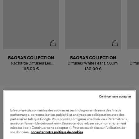
BAOBAB COLLECTION
BAOBAB COLLECTION
Recharge Diffuseur Les
Diffuseur White Pearls, 500ml
Diffu
Exclusives Platinum, 1L
115,00 €
130,00 €
Continuer sans accepter
VOS DERNIERS PRODUITS VUS
lulli-sur-la-toile.com utilise des cookies et technologies similaires à des fins de
performance, personnalisation, publicité et analyses, en collaboration avec des
partenaires tels que Google. Vous pouvez configurer vos choix via « Paramétrer »,
accepter l’ensemble des cookies (« J’accepte ») ou refuser ceux non strictement
nécessaires (« Continuer sans accepter »). Pour en savoir plus sur l’utilisation de
vos données,
consulter notre politique de cookies