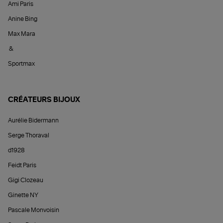
Ami Paris
Anine Bing
Max Mara
&
Sportmax
CRÉATEURS BIJOUX
Aurélie Bidermann
Serge Thoraval
d1928
Feidt Paris
Gigi Clozeau
Ginette NY
Pascale Monvoisin