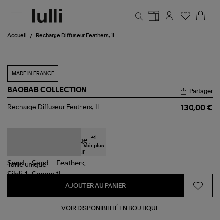
Aller au contenu principal
Accueil
Recharge Diffuseur Feathers, 1L
MADE IN FRANCE
BAOBAB COLLECTION
Partager
Recharge
Recharge Diffuseur Feathers, 1L
130,00 €
Diffuseur
Feathers,
1L
+
1
Voir plus
Taille
unique
AJOUTER AU PANIER
VOIR DISPONIBILITÉ EN BOUTIQUE