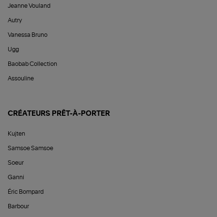
Jeanne Vouland
Autry
Vanessa Bruno
Ugg
Baobab Collection
Assouline
CRÉATEURS PRÊT-À-PORTER
Kujten
Samsoe Samsoe
Soeur
Ganni
Éric Bompard
Barbour