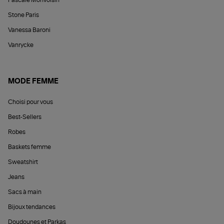
Stone Paris
Vanessa Baroni
Vanrycke
MODE FEMME
Choisi pour vous
Best-Sellers
Robes
Baskets femme
Sweatshirt
Jeans
Sacs à main
Bijoux tendances
Doudounes et Parkas