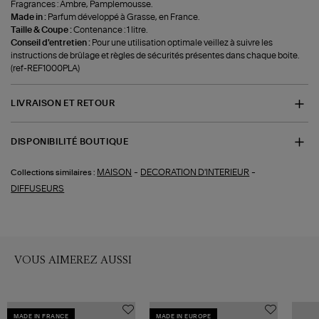
Fragrances : Ambre, Pamplemousse.
Made in :
Parfum développé à Grasse, en France.
Taille & Coupe :
Contenance : 1 litre.
Conseil d'entretien :
Pour une utilisation optimale veillez à suivre les
instructions de brûlage et règles de sécurités présentes dans chaque boite.
(ref-REF1000PLA)
LIVRAISON ET RETOUR
DISPONIBILITÉ BOUTIQUE
-
-
MAISON
DECORATION D'INTERIEUR
Collections similaires :
DIFFUSEURS
VOUS AIMEREZ AUSSI
MADE IN FRANCE
MADE IN EUROPE