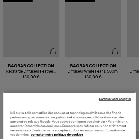
BAOBAB COLLECTION
BAOBAB COLLECTION
Recharge Diffuseur Feathers,
Diffuseur White Pearls, 500ml
Diffu
1L
130,00 €
130,00 €
Continuer sans accepter
VOS DERNIERS PRODUITS VUS
lulli-sur-la-toile.com utilise des cookies et technologies similaires à des fins de
performance, personnalisation, publicité et analyses, en collaboration avec des
partenaires tels que Google. Vous pouvez configurer vos choix via « Paramétrer »,
accepter l’ensemble des cookies (« J’accepte ») ou refuser ceux non strictement
nécessaires (« Continuer sans accepter »). Pour en savoir plus sur l’utilisation de
vos données,
consulter notre politique de cookies