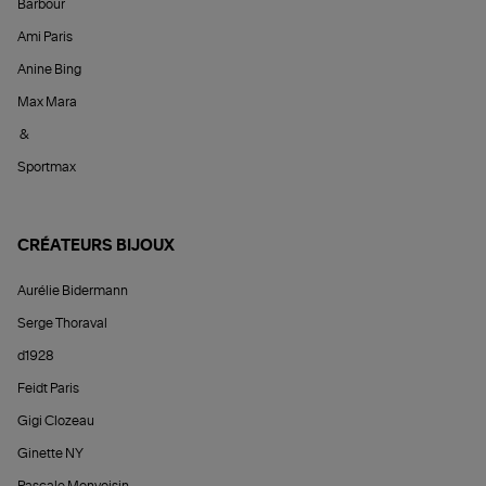
Barbour
Ami Paris
Anine Bing
Max Mara
&
Sportmax
CRÉATEURS BIJOUX
Aurélie Bidermann
Serge Thoraval
d1928
Feidt Paris
Gigi Clozeau
Ginette NY
Pascale Monvoisin