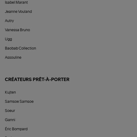
Isabel Marant
Jeanne Vouland
Autry
Vanessa Bruno
Ugg
Baobab Collection
Assouline
CRÉATEURS PRÊT-À-PORTER
Kujten
Samsoe Samsoe
Soeur
Ganni
Éric Bompard