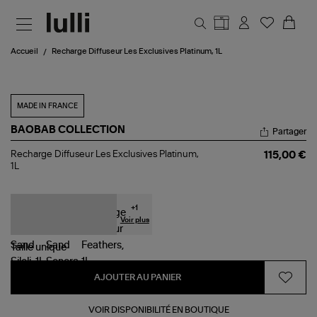
Aller au contenu principal
Accueil
Recharge Diffuseur Les Exclusives Platinum, 1L
MADE IN FRANCE
BAOBAB COLLECTION
Partager
Recharge
Recharge Diffuseur Les Exclusives Platinum,
115,00 €
Diffuseur
1L
Les
Exclusives
Platinum,
1L
+
1
Voir plus
Taille
unique
AJOUTER AU PANIER
VOIR DISPONIBILITÉ EN BOUTIQUE