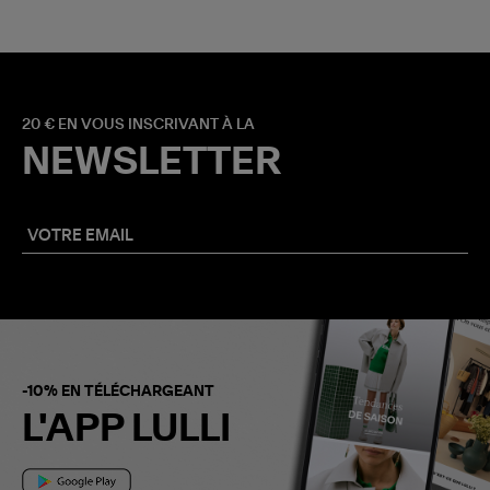
20 € EN VOUS INSCRIVANT À LA
NEWSLETTER
-10% EN TÉLÉCHARGEANT
L'APP LULLI