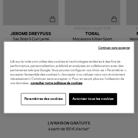
NOUVELLE COLLECTION
N
JEROME DREYFUSS
TORAL
Sac Bobi S Cuir Lamé
Mocassins Killian Sport
Veste
Champagne
Mousse
480,00 €
189,00 €
Continuer sans accepter
lulli-sur-la-toile.com utilise des cookies et technologies similaires à des fins de
performance, personnalisation, publicité et analyses, en collaboration avec des
partenaires tels que Google. Vous pouvez configurer vos choix via « Paramétrer »,
accepter l’ensemble des cookies (« J’accepte ») ou refuser ceux non strictement
nécessaires (« Continuer sans accepter »). Pour en savoir plus sur l’utilisation de
vos données,
consulter notre politique de cookies
Paramètres des cookies
Autoriser tous les cookies
LIVRAISON GRATUITE
à partir de 150 € d'achat*