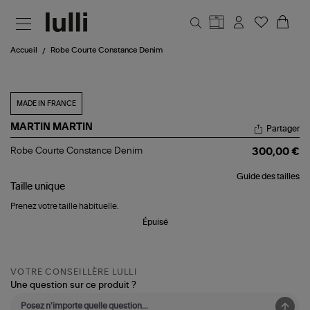
Aller au contenu principal
Accueil
Robe Courte Constance Denim
MADE IN FRANCE
MARTIN MARTIN
Partager
Robe
Robe Courte Constance Denim
300,00 €
Courte
Constance
Guide des tailles
Denim
Taille
unique
Prenez votre taille habituelle.
Épuisé
VOTRE CONSEILLÈRE LULLI
Une question sur ce produit ?