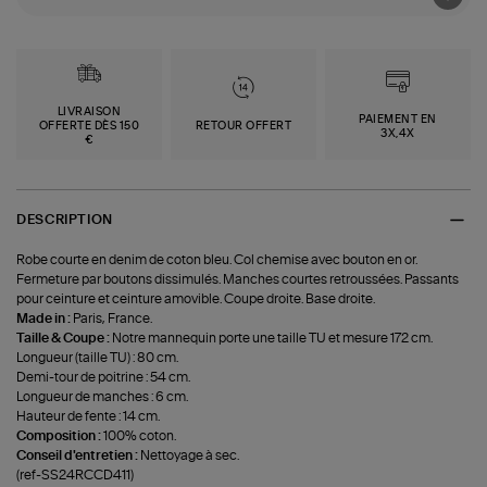
LIVRAISON
PAIEMENT EN
OFFERTE DÈS 150
RETOUR OFFERT
3X,4X
€
DESCRIPTION
Robe courte en denim de coton bleu. Col chemise avec bouton en or.
Fermeture par boutons dissimulés. Manches courtes retroussées. Passants
pour ceinture et ceinture amovible. Coupe droite. Base droite.
Made in :
Paris, France.
Taille & Coupe :
Notre mannequin porte une taille TU et mesure 172 cm.
Longueur (taille TU) : 80 cm.
Demi-tour de poitrine : 54 cm.
Longueur de manches : 6 cm.
Hauteur de fente : 14 cm.
Composition :
100% coton.
Conseil d'entretien :
Nettoyage à sec.
(ref-SS24RCCD411)