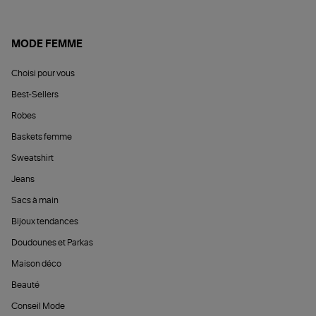
MODE FEMME
Choisi pour vous
Best-Sellers
Robes
Baskets femme
Sweatshirt
Jeans
Sacs à main
Bijoux tendances
Doudounes et Parkas
Maison déco
Beauté
Conseil Mode