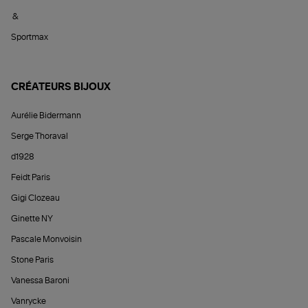
&
Sportmax
CRÉATEURS BIJOUX
Aurélie Bidermann
Serge Thoraval
d1928
Feidt Paris
Gigi Clozeau
Ginette NY
Pascale Monvoisin
Stone Paris
Vanessa Baroni
Vanrycke