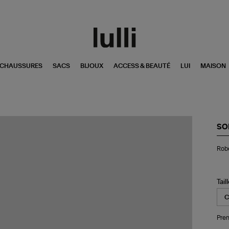
CHAUSSURES
SACS
BIJOUX
ACCESS & BEAUTÉ
LUI
MAISON
SO
Ro
Robe
Co
Ra
Tail
Pren