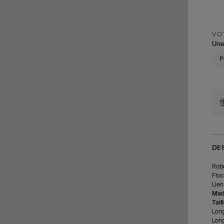
VOT
Une
DE
Robe
Floc
Lien
Made
Tail
Long
Long