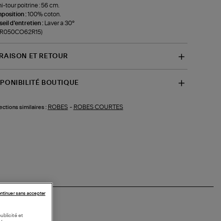
-tour poitrine : 56 cm.
position :
100% coton.
eil d'entretien :
Laver a 30°
f-R050CO62R15)
VRAISON ET RETOUR
SPONIBILITÉ BOUTIQUE
ROBES
-
ROBES COURTES
ections similaires :
ntinuer sans accepter
ublicité et