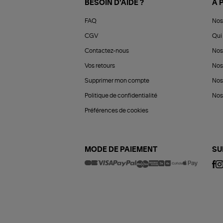
BESOIN D'AIDE ?
À 
FAQ
Nos
CGV
Qui 
Contactez-nous
Nos
Vos retours
Nos
Supprimer mon compte
Nos
Politique de confidentialité
Nos 
Préférences de cookies
MODE DE PAIEMENT
SU