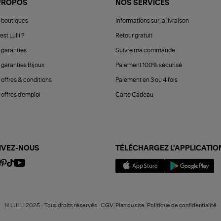
PROPOS
NOS SERVICES
 boutiques
Informations sur la livraison
est Lulli ?
Retour gratuit
 garanties
Suivre ma commande
 garanties Bijoux
Paiement 100% sécurisé
 offres & conditions
Paiement en 3 ou 4 fois
offres d'emploi
Carte Cadeau
IVEZ-NOUS
TÉLÉCHARGEZ L'APPLICATIO
© LULLI 2025 - Tous droits réservés -CGV-Plan du site-Politique de confidentialité