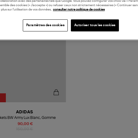
collaboration avec des partenaires tels que Google. Vous pouvez configurer vos choix via « Param
semble des cookies (« J’accepte ») ou refuser ceux non strictement nécessaires (« Continuer san
 plus sur l’utilisation de vos données,
consulter notre politique de cookies
N EUROPE
Paramètres des cookies
Autoriser tous les cookies
%
ADIDAS
kets BW Army Lux Blanc, Gomme
90,00 €
150,00 €