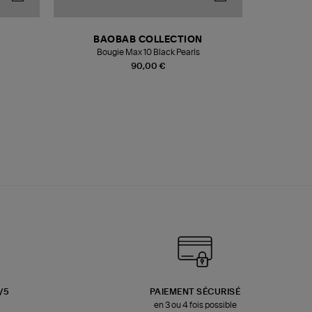
BAOBAB COLLECTION
Bougie Max 10 Black Pearls
Paréo Fou
90,00 €
3/5
PAIEMENT SÉCURISÉ
en 3 ou 4 fois possible