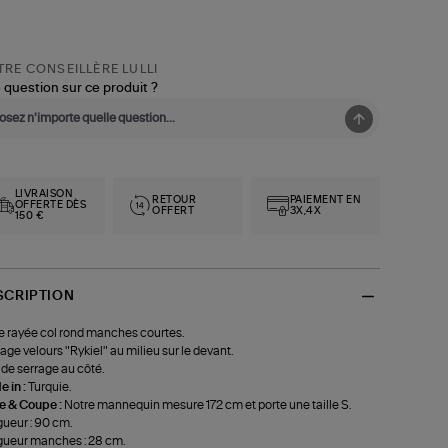
RE CONSEILLÈRE LULLI
 question sur ce produit ?
LIVRAISON
RETOUR
PAIEMENT EN
OFFERTE DÈS
OFFERT
3X,4X
150 €
SCRIPTION
 rayée col rond manches courtes.
age velours "Rykiel" au milieu sur le devant.
 de serrage au côté.
 in :
Turquie.
le & Coupe :
Notre mannequin mesure 172 cm et porte une taille S.
ueur : 90 cm.
ueur manches : 28 cm.