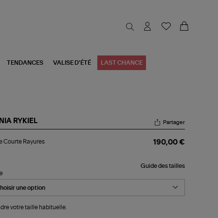
TENDANCES
VALISE D'ÉTÉ
LAST CHANCE
NIA RYKIEL
Partager
be
 Courte Rayures
190,00 €
urte
yures
Guide des tailles
le
dre votre taille habituelle.