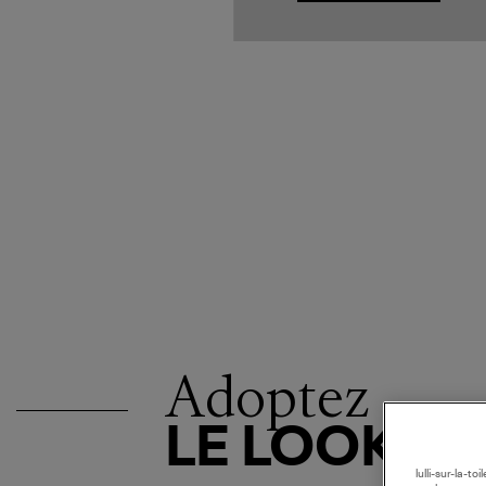
Adoptez
LE LOOK
lulli-sur-la-t