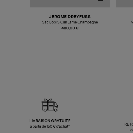
T
JEROME DREYFUSS
k
Sac Bobi S Cuir Lamé Champagne
M
480,00 €
LIVRAISON GRATUITE
RET
à partir de 150 € d'achat*
d