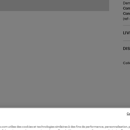
Demi
Com
Cons
(re
LI
DI
Coll
Co
oile.com utilise des cookies et technologies similaires à des fins de performance, personnalisation, p