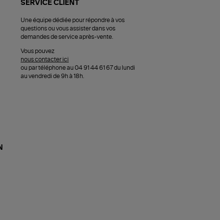
SERVICE CLIENT
Une équipe dédiée pour répondre à vos
questions ou vous assister dans vos
demandes de service après-vente.
Vous pouvez
nous contacter ici
ou par téléphone au 04 91 44 61 67 du lundi
au vendredi de 9h à 18h.
N