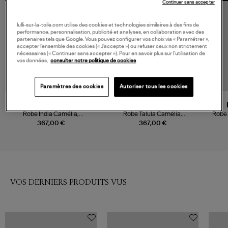
Continuer sans accepter
lulli-sur-la-toile.com utilise des cookies et technologies similaires à des fins de
performance, personnalisation, publicité et analyses, en collaboration avec des
partenaires tels que Google. Vous pouvez configurer vos choix via « Paramétrer »,
accepter l’ensemble des cookies (« J’accepte ») ou refuser ceux non strictement
nécessaires (« Continuer sans accepter »). Pour en savoir plus sur l’utilisation de
vos données,
consulter notre politique de cookies
Paramètres des cookies
Autoriser tous les cookies
XIRENA
XIRENA
Robe India Camélia,
Robe Talula Camélia,
Robe 
Collaboration Xirena x Léa
Collaboration Xirena x Léa
367,00 €
367,00 €
Meylan
Meylan
VOS DERNIERS PRODUITS VUS