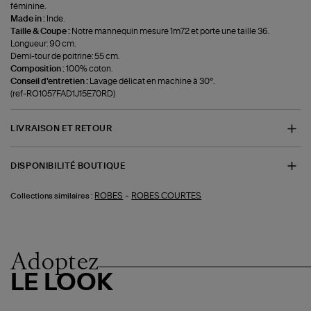
féminine.
Made in :
Inde.
Taille & Coupe :
Notre mannequin mesure 1m72 et porte une taille 36.
Longueur: 90 cm.
Demi-tour de poitrine: 55 cm.
Composition :
100% coton.
Conseil d'entretien :
Lavage délicat en machine à 30°.
(ref-RO1057FAD1J15E70RD)
LIVRAISON ET RETOUR
DISPONIBILITÉ BOUTIQUE
-
ROBES
ROBES COURTES
Collections similaires :
Adoptez
LE LOOK