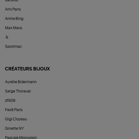
Ami Paris
Anine Bing
Max Mara
&
Sportmax
CRÉATEURS BIJOUX
Aurélie Bidermann
Serge Thoraval
d1928
Feidt Paris
Gigi Clozeau
Ginette NY
Pascale Monvoisin