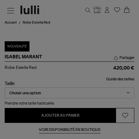
Aller au contenu principal
Accueil
Robe Estella Red
NOUVEAUTÉ
ISABEL MARANT
Partager
Robe
Robe Estella Red
420,00 €
Estella
Red
Guide des tailles
Taille
Prendre votre taille habituelle.
AJOUTER AU PANIER
VOIR DISPONIBILITÉ EN BOUTIQUE