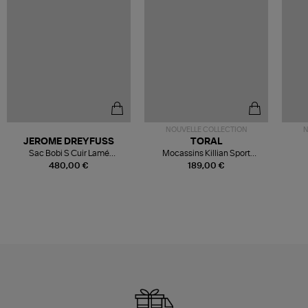
NOUVELLE COLLECTION
N
JEROME DREYFUSS
TORAL
Sac Bobi S Cuir Lamé
Mocassins Killian Sport
Champagne
Mousse
480,00 €
189,00 €