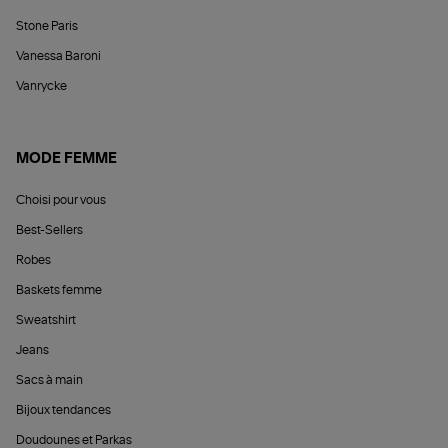
Stone Paris
Vanessa Baroni
Vanrycke
MODE FEMME
Choisi pour vous
Best-Sellers
Robes
Baskets femme
Sweatshirt
Jeans
Sacs à main
Bijoux tendances
Doudounes et Parkas