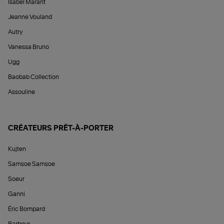
Isabel Marant
Jeanne Vouland
Autry
Vanessa Bruno
Ugg
Baobab Collection
Assouline
CRÉATEURS PRÊT-À-PORTER
Kujten
Samsoe Samsoe
Soeur
Ganni
Éric Bompard
Barbour