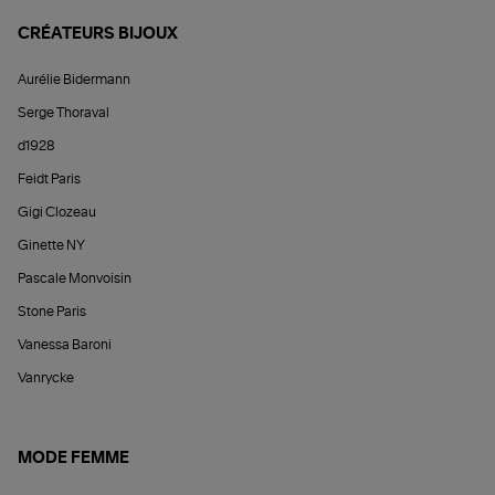
CRÉATEURS BIJOUX
Aurélie Bidermann
Serge Thoraval
d1928
Feidt Paris
Gigi Clozeau
Ginette NY
Pascale Monvoisin
Stone Paris
Vanessa Baroni
Vanrycke
MODE FEMME