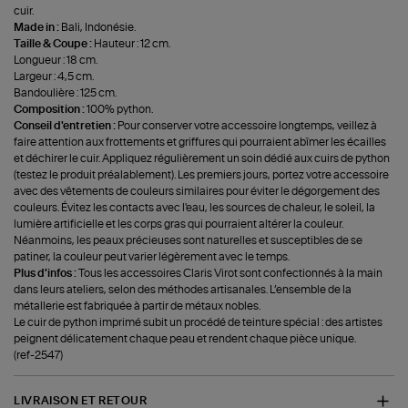
cuir.
Made in :
Bali, Indonésie.
Taille & Coupe :
Hauteur : 12 cm.
Longueur : 18 cm.
Largeur : 4,5 cm.
Bandoulière : 125 cm.
Composition :
100% python.
Conseil d'entretien :
Pour conserver votre accessoire longtemps, veillez à
faire attention aux frottements et griffures qui pourraient abîmer les écailles
et déchirer le cuir. Appliquez régulièrement un soin dédié aux cuirs de python
(testez le produit préalablement). Les premiers jours, portez votre accessoire
avec des vêtements de couleurs similaires pour éviter le dégorgement des
couleurs. Évitez les contacts avec l'eau, les sources de chaleur, le soleil, la
lumière artificielle et les corps gras qui pourraient altérer la couleur.
Néanmoins, les peaux précieuses sont naturelles et susceptibles de se
patiner, la couleur peut varier légèrement avec le temps.
Plus d'infos :
Tous les accessoires Claris Virot sont confectionnés à la main
dans leurs ateliers, selon des méthodes artisanales. L’ensemble de la
métallerie est fabriquée à partir de métaux nobles.
Le cuir de python imprimé subit un procédé de teinture spécial : des artistes
peignent délicatement chaque peau et rendent chaque pièce unique.
(ref-2547)
LIVRAISON ET RETOUR