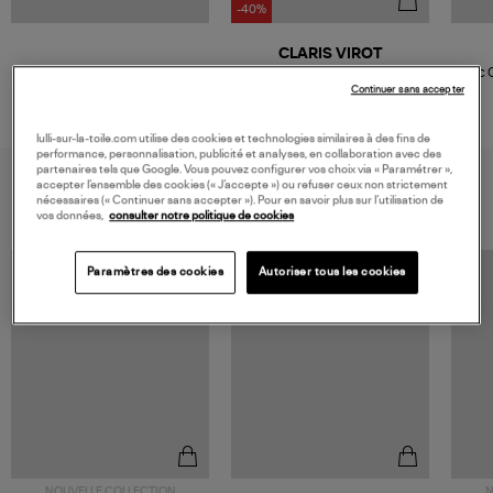
-40%
CLARIS VIROT
Sac Lily Python Kaki Foncé
Sac C
Continuer sans accepter
354,00 €
590,00 €
lulli-sur-la-toile.com utilise des cookies et technologies similaires à des fins de
performance, personnalisation, publicité et analyses, en collaboration avec des
partenaires tels que Google. Vous pouvez configurer vos choix via « Paramétrer »,
VOUS AIMEREZ AUSSI
accepter l’ensemble des cookies (« J’accepte ») ou refuser ceux non strictement
nécessaires (« Continuer sans accepter »). Pour en savoir plus sur l’utilisation de
vos données,
consulter notre politique de cookies
Paramètres des cookies
Autoriser tous les cookies
NOUVELLE COLLECTION
N