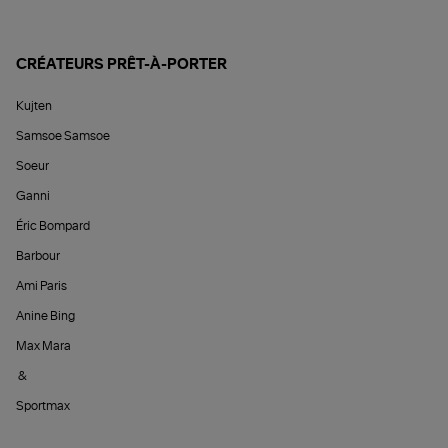
CRÉATEURS PRÊT-À-PORTER
Kujten
Samsoe Samsoe
Soeur
Ganni
Éric Bompard
Barbour
Ami Paris
Anine Bing
Max Mara
&
Sportmax