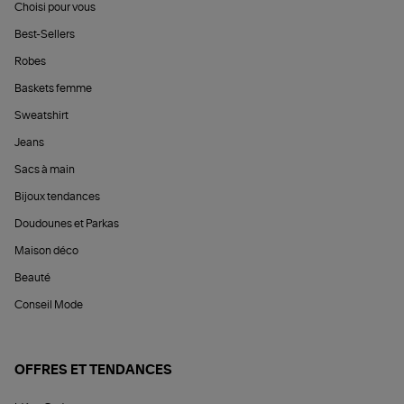
Choisi pour vous
Best-Sellers
Robes
Baskets femme
Sweatshirt
Jeans
Sacs à main
Bijoux tendances
Doudounes et Parkas
Maison déco
Beauté
Conseil Mode
OFFRES ET TENDANCES