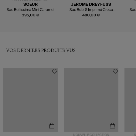
SOEUR
JEROME DREYFUSS
Sac Bellissima Mini Caramel
Sac Bobi S Imprimé Croco
Sac
Cigare
395,00 €
480,00 €
VOS DERNIERS PRODUITS VUS
NOUVELLE COLLECTION
N