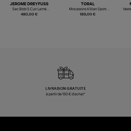
JEROME DREYFUSS
TORAL
Sac Bobi S Cuir Lamé
Mocassins Killian Sport
Veste
Champagne
Mousse
480,00 €
189,00 €
LIVRAISON GRATUITE
à partir de 150 € d'achat*