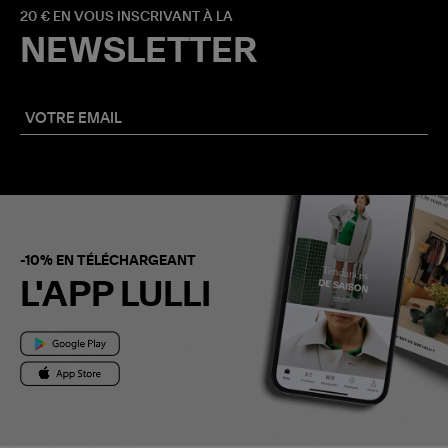
20 € EN VOUS INSCRIVANT À LA
NEWSLETTER
-10% EN TÉLÉCHARGEANT
L'APP LULLI