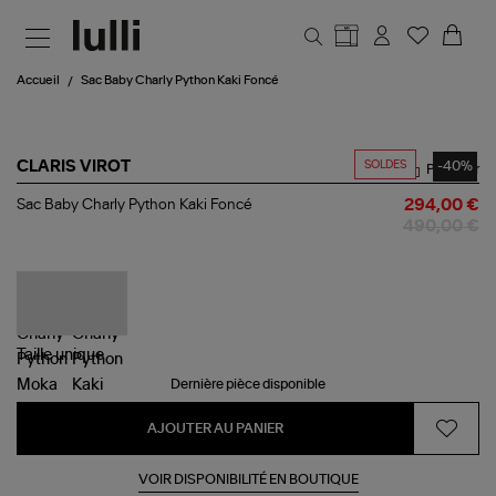
Aller au contenu principal
Accueil
Sac Baby Charly Python Kaki Foncé
SOLDES
-40%
CLARIS VIROT
Partager
Sac
Sac Baby Charly Python Kaki Foncé
294,00 €
Baby
490,00 €
Charly
Python
Kaki
Foncé
Taille
unique
Dernière pièce disponible
AJOUTER AU PANIER
VOIR DISPONIBILITÉ EN BOUTIQUE