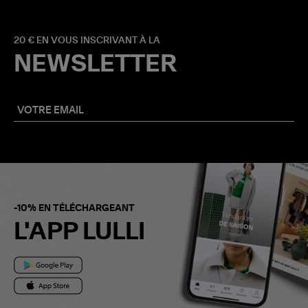
20 € EN VOUS INSCRIVANT À LA
NEWSLETTER
-10% EN TÉLÉCHARGEANT
L'APP LULLI