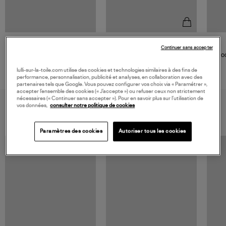
JEANNE VOULAND
Continuer sans accepter
Ceinture Loli Cuir Noir Argent
Moc
130,00 €
lulli-sur-la-toile.com utilise des cookies et technologies similaires à des fins de
performance, personnalisation, publicité et analyses, en collaboration avec des
partenaires tels que Google. Vous pouvez configurer vos choix via « Paramétrer »,
accepter l’ensemble des cookies (« J’accepte ») ou refuser ceux non strictement
nécessaires (« Continuer sans accepter »). Pour en savoir plus sur l’utilisation de
VOUS AIMEREZ AUSSI
vos données,
consulter notre politique de cookies
Paramètres des cookies
Autoriser tous les cookies