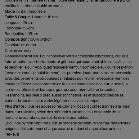
poche avant aimantée à rabat. Poche intérieure. Chaîne bandoulière à gros
maillons. Intérieur doublé en coton.
Made in :
Bali, Indonésie.
Taille & Coupe :
Hauteur : 18 cm.
Longueur : 25 cm.
Profondeur : 5 cm.
Bandoulière : 115 cm.
Composition :
100% python.
Doublure en coton.
Chaîne en métal.
Conseil d'entretien :
Pour conserver votre accessoire longtemps, veillez à
faire attention aux frottements et griffures qui pourraient abîmer les écailles
et déchirer le cuir. Appliquez régulièrement un soin dédié aux cuirs de python
(testez le produit préalablement). Les premiers jours, portez votre accessoire
avec des vêtements de couleurs similaires pour éviter le dégorgement des
couleurs. Évitez les contacts avec l'eau, les sources de chaleur, le soleil, la
lumière artificielle et les corps gras qui pourraient altérer la couleur.
Néanmoins, les peaux précieuses sont naturelles et susceptibles de se
patiner, la couleur peut varier légèrement avec le temps.
Plus d'infos :
Tous les accessoires Claris Virot sont confectionnés à la main
dans leurs ateliers, selon des méthodes artisanales. L’ensemble de la
métallerie est fabriquée à partir de métaux nobles.
Le cuir de python imprimé subit un procédé de teinture spécial : des artistes
peignent délicatement chaque peau et rendent chaque pièce unique.
(ref-481)