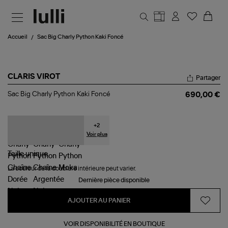
Aller au contenu principal
Accueil
Sac Big Charly Python Kaki Foncé
CLARIS VIROT
Partager
Sac
Sac Big Charly Python Kaki Foncé
690,00 €
Big
Charly
Python
Kaki
+
2
Foncé
Voir plus
Taille
unique
La couleur de la doublure intérieure peut varier.
Dernière pièce disponible
AJOUTER AU PANIER
VOIR DISPONIBILITÉ EN BOUTIQUE