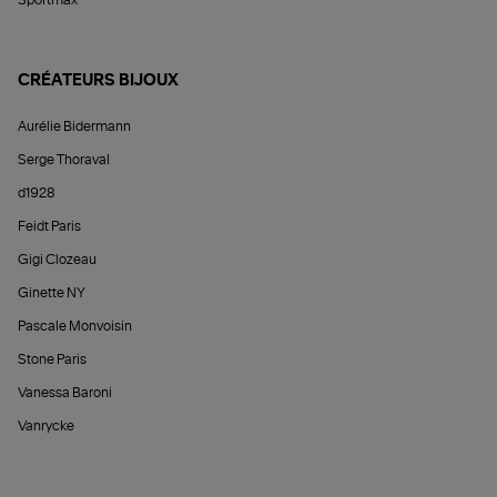
CRÉATEURS BIJOUX
Aurélie Bidermann
Serge Thoraval
d1928
Feidt Paris
Gigi Clozeau
Ginette NY
Pascale Monvoisin
Stone Paris
Vanessa Baroni
Vanrycke