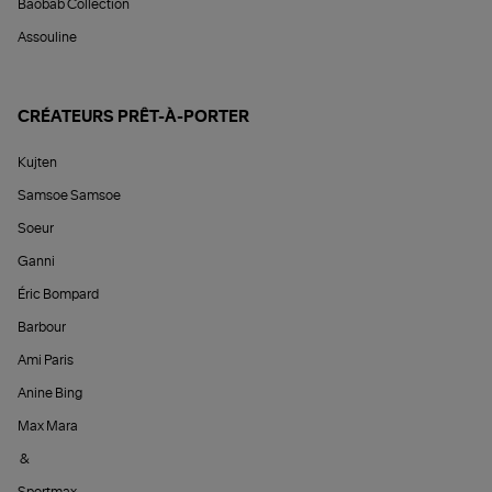
Baobab Collection
Assouline
CRÉATEURS PRÊT-À-PORTER
Kujten
Samsoe Samsoe
Soeur
Ganni
Éric Bompard
Barbour
Ami Paris
Anine Bing
Max Mara
&
Sportmax