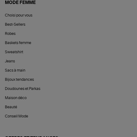
MODE FEMME
Choisi pour vous
Best-Sellers
Robes
Baskets femme
Sweatshirt
Jeans
Sacs à main
Bijoux tendances
Doudounes et Parkas
Maison déco
Beauté
Conseil Mode