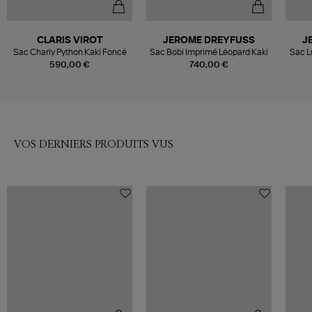
CLARIS VIROT
JEROME DREYFUSS
J
Sac Charly Python Kaki Foncé
Sac Bobi Imprimé Léopard Kaki
Sac L
590,00 €
740,00 €
VOS DERNIERS PRODUITS VUS