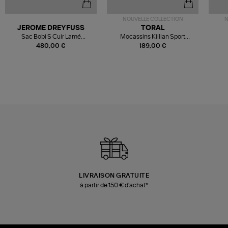
NOUVELLE COLLECTION
N
JEROME DREYFUSS
TORAL
Sac Bobi S Cuir Lamé
Mocassins Killian Sport
Champagne
Mousse
480,00 €
189,00 €
LIVRAISON GRATUITE
à partir de 150 € d'achat*