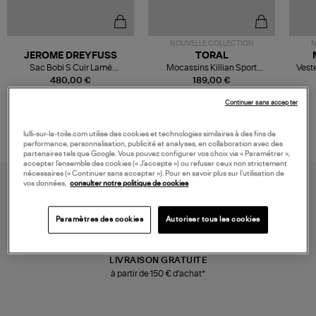
NOUVELLE COLLECTION
N
JEROME DREYFUSS
TORAL
Sac Bobi S Cuir Lamé
Mocassins Killian Sport
Veste
Champagne
Mousse
480,00 €
189,00 €
Continuer sans accepter
lulli-sur-la-toile.com utilise des cookies et technologies similaires à des fins de
performance, personnalisation, publicité et analyses, en collaboration avec des
partenaires tels que Google. Vous pouvez configurer vos choix via « Paramétrer »,
accepter l’ensemble des cookies (« J’accepte ») ou refuser ceux non strictement
nécessaires (« Continuer sans accepter »). Pour en savoir plus sur l’utilisation de
vos données,
consulter notre politique de cookies
Paramètres des cookies
Autoriser tous les cookies
LIVRAISON GRATUITE
à partir de 150 € d'achat*