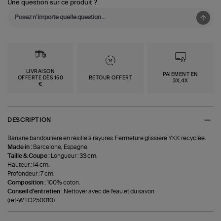
Une question sur ce produit ?
LIVRAISON
PAIEMENT EN
OFFERTE DÈS 150
RETOUR OFFERT
3X,4X
€
DESCRIPTION
Banane bandoulière en résille à rayures. Fermeture glissière YKK recyclée.
Made in :
Barcelone, Espagne.
Taille & Coupe :
Longueur : 33 cm.
Hauteur : 14 cm.
Profondeur : 7 cm.
Composition :
100% coton.
Conseil d'entretien :
Nettoyer avec de l'eau et du savon.
(ref-WTO250010)