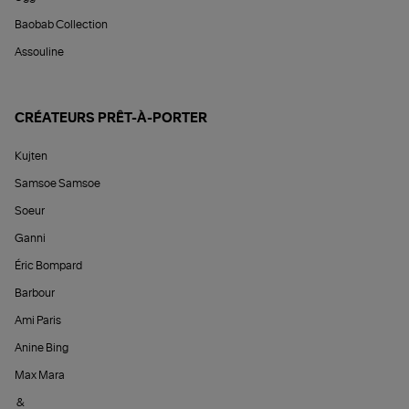
Baobab Collection
Assouline
CRÉATEURS PRÊT-À-PORTER
Kujten
Samsoe Samsoe
Soeur
Ganni
Éric Bompard
Barbour
Ami Paris
Anine Bing
Max Mara
&