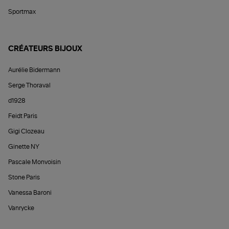
Sportmax
CRÉATEURS BIJOUX
Aurélie Bidermann
Serge Thoraval
d1928
Feidt Paris
Gigi Clozeau
Ginette NY
Pascale Monvoisin
Stone Paris
Vanessa Baroni
Vanrycke