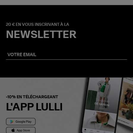
20 € EN VOUS INSCRIVANT À LA
NEWSLETTER
-10% EN TÉLÉCHARGEANT
L'APP LULLI