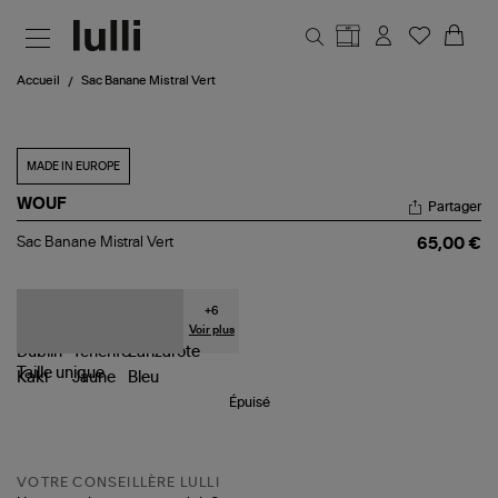
Aller au contenu principal
Accueil
Sac Banane Mistral Vert
MADE IN EUROPE
WOUF
Partager
Sac
Sac Banane Mistral Vert
65,00 €
Banane
Mistral
Vert
+
6
Voir plus
Taille
unique
Épuisé
VOTRE CONSEILLÈRE LULLI