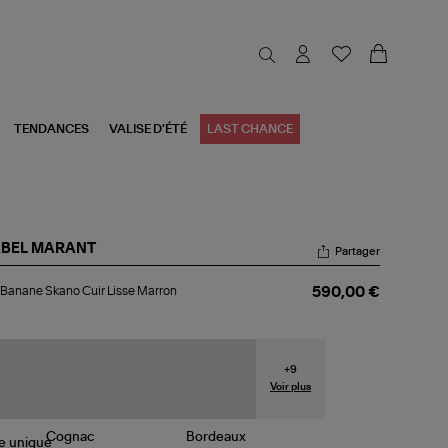
TENDANCES
VALISE D'ÉTÉ
LAST CHANCE
ABEL MARANT
Partager
c
Banane Skano Cuir Lisse Marron
590,00 €
nane
ano
r
se
rron
+
9
Voir plus
le
unique