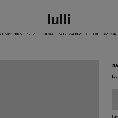
CHAUSSURES
SACS
BIJOUX
ACCESS & BEAUTÉ
LUI
MAISON
IS
Sa
Sac 
Ba
Sk
Cui
Lis
Ma
Tail