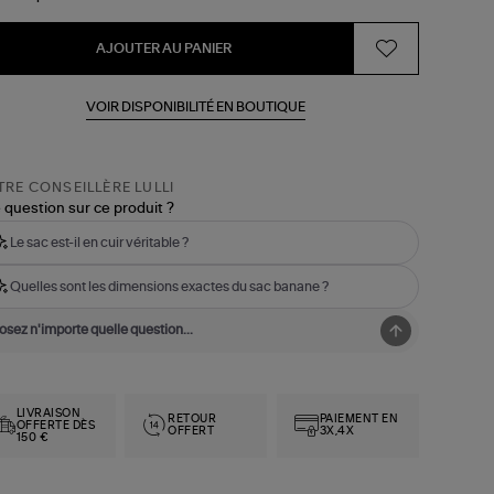
AJOUTER AU PANIER
VOIR DISPONIBILITÉ EN BOUTIQUE
RE CONSEILLÈRE LULLI
 question sur ce produit ?
Le sac est-il en cuir véritable ?
Quelles sont les dimensions exactes du sac banane ?
LIVRAISON
RETOUR
PAIEMENT EN
OFFERTE DÈS
OFFERT
3X,4X
150 €