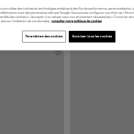
oile.com utilise des cookies et technologies similaires à des fins de performance, personnalisation, p
collaboration avec des partenaires tels que Google. Vous pouvez configurer vos choix via « Param
semble des cookies (« J’accepte ») ou refuser ceux non strictement nécessaires (« Continuer san
 plus sur l’utilisation de vos données,
consulter notre politique de cookies
Paramètres des cookies
Autoriser tous les cookies