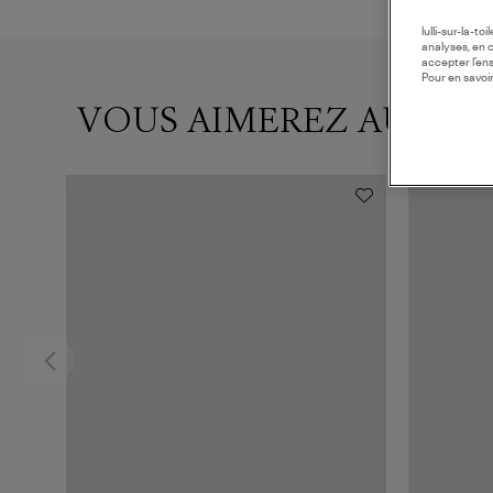
lulli-sur-la-t
analyses, en 
accepter l’en
Pour en savoir
VOUS AIMEREZ AUSSI