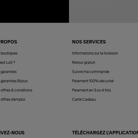
PROPOS
NOS SERVICES
 boutiques
Informations sur la livraison
est Lulli ?
Retour gratuit
 garanties
Suivre ma commande
 garanties Bijoux
Paiement 100% sécurisé
 offres & conditions
Paiement en 3 ou 4 fois
offres d'emploi
Carte Cadeau
IVEZ-NOUS
TÉLÉCHARGEZ L'APPLICATIO