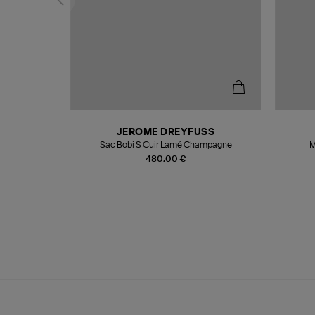
N
JEROME DREYFUSS
te
Sac Bobi S Cuir Lamé Champagne
M
480,00 €