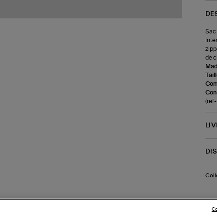
DE
Sac 
Inté
zipp
de c
Made
Tail
Com
Cons
(re
LI
DI
Coll
Co