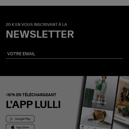
20 € EN VOUS INSCRIVANT À LA
NEWSLETTER
-10% EN TÉLÉCHARGEANT
L'APP LULLI