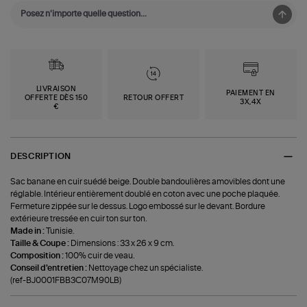
LIVRAISON
PAIEMENT EN
OFFERTE DÈS 150
RETOUR OFFERT
3X,4X
€
DESCRIPTION
Sac banane en cuir suédé beige. Double bandoulières amovibles dont une
réglable. Intérieur entièrement doublé en coton avec une poche plaquée.
Fermeture zippée sur le dessus. Logo embossé sur le devant. Bordure
extérieure tressée en cuir ton sur ton.
Made in :
Tunisie.
Taille & Coupe :
Dimensions : 33 x 26 x 9 cm.
Composition :
100% cuir de veau.
Conseil d'entretien :
Nettoyage chez un spécialiste.
(ref-BJ0001FBB3C07M90LB)