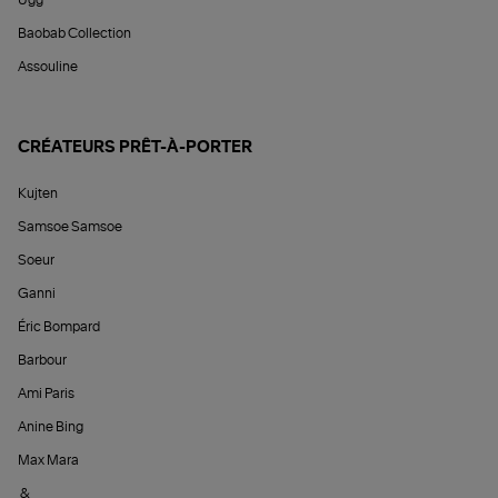
Ugg
Baobab Collection
Assouline
CRÉATEURS PRÊT-À-PORTER
Kujten
Samsoe Samsoe
Soeur
Ganni
Éric Bompard
Barbour
Ami Paris
Anine Bing
Max Mara
&