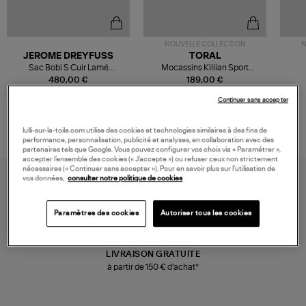
NOUVELLE COLLECTION
N
JEROME DREYFUSS
TORAL
Sac Bobi S Cuir Lamé
Mocassins Killian Sport
Champagne
Mousse
480,00 €
189,00 €
Continuer sans accepter
lulli-sur-la-toile.com utilise des cookies et technologies similaires à des fins de
performance, personnalisation, publicité et analyses, en collaboration avec des
partenaires tels que Google. Vous pouvez configurer vos choix via « Paramétrer »,
accepter l’ensemble des cookies (« J’accepte ») ou refuser ceux non strictement
nécessaires (« Continuer sans accepter »). Pour en savoir plus sur l’utilisation de
vos données,
consulter notre politique de cookies
Paramètres des cookies
Autoriser tous les cookies
LIVRAISON GRATUITE
à partir de 150 € d'achat*