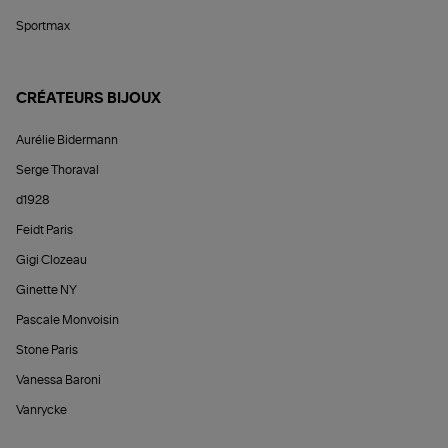
Sportmax
CRÉATEURS BIJOUX
Aurélie Bidermann
Serge Thoraval
d1928
Feidt Paris
Gigi Clozeau
Ginette NY
Pascale Monvoisin
Stone Paris
Vanessa Baroni
Vanrycke