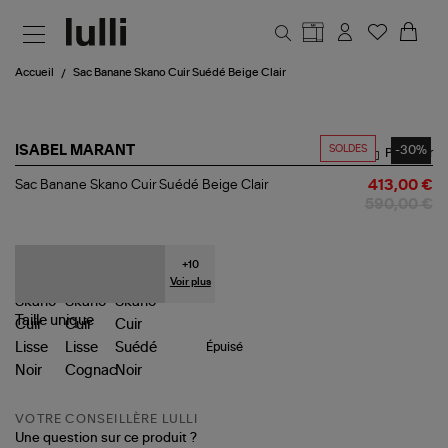
Aller au contenu principal
Accueil
Sac Banane Skano Cuir Suédé Beige Clair
SOLDES
-30%
ISABEL MARANT
Partager
Sac
Sac Banane Skano Cuir Suédé Beige Clair
413,00 €
Banane
590,00 €
Skano
Cuir
Suédé
Beige
+
10
Clair
Voir plus
Taille
unique
Épuisé
VOTRE CONSEILLÈRE LULLI
Une question sur ce produit ?