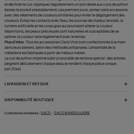
et déchirer le cuir. Appliquez régulièrement un soin dédié aux cuirs de python
(testez le produit préalablement). Les premiers jours, portez votre accessoire
avec des vêtements de couleurs similaires pour éviter le dégorgement des
couleurs. Évitez les contacts avec l'eau, les sources de chaleur, le soleil, la
lumière artificielle et les corps gras qui pourraient altérer la couleur.
Néanmoins, les peaux précieuses sont naturelles et susceptibles de se
patiner, la couleur varie légèrement avec le temps.
Plus d'infos :
Tous les accessoires Claris Virot sont confectionnés à la main
dans leurs ateliers, selon des méthodes artisanales. L’ensemble de la
métallerie est fabriquée à partir de métaux nobles.
Le cuir de python imprimé subit un procédé de teinture spécial : des artistes
peignent délicatement chaque peau et rendent chaque pièce unique.
(ref-2744)
LIVRAISON ET RETOUR
DISPONIBILITÉ BOUTIQUE
-
SACS
SACS BANDOULIERE
Collections similaires :