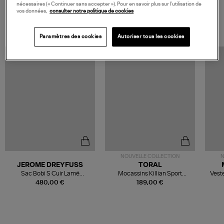
nécessaires (« Continuer sans accepter »). Pour en savoir plus sur l’utilisation de
vos données,
consulter notre politique de cookies
VOS DERNIERS PRODUITS VUS
Paramètres des cookies
Autoriser tous les cookies
NOUVELLE COLLECTION
N
JEROME DREYFUSS
TORAL
Sac Bobi S Cuir Lamé
Mocassins Killian Sport
Veste
Champagne
Mousse
480,00 €
189,00 €