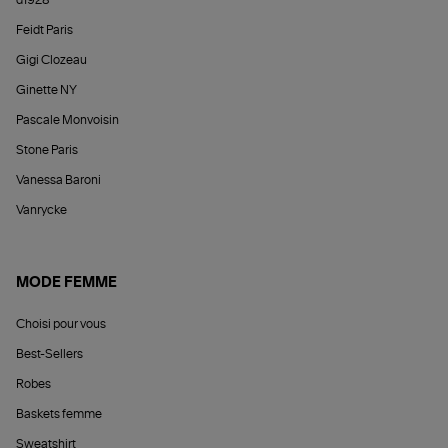
d1928
Feidt Paris
Gigi Clozeau
Ginette NY
Pascale Monvoisin
Stone Paris
Vanessa Baroni
Vanrycke
MODE FEMME
Choisi pour vous
Best-Sellers
Robes
Baskets femme
Sweatshirt