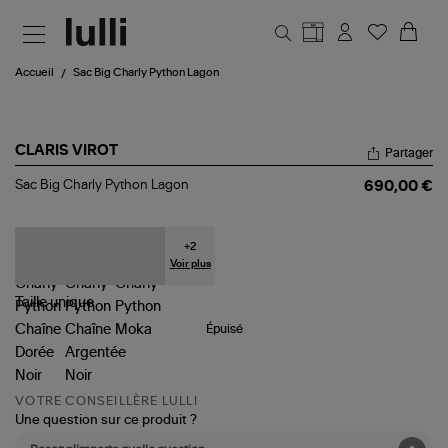
Aller au contenu principal
Accueil
Sac Big Charly Python Lagon
CLARIS VIROT
Partager
Sac
Sac Big Charly Python Lagon
690,00 €
Big
Charly
Python
Lagon
+
2
Voir plus
Taille
unique
Épuisé
VOTRE CONSEILLÈRE LULLI
Une question sur ce produit ?