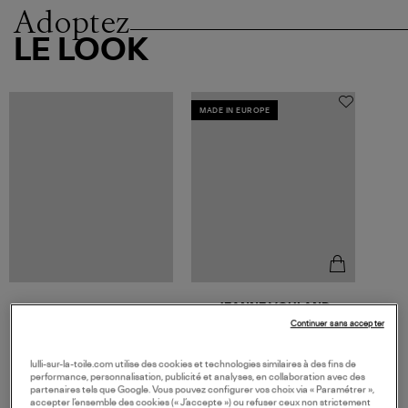
Adoptez
LE LOOK
MADE IN EUROPE
JEANNE VOULAND
Sandales Sublim Double Cuir
Continuer sans accepter
Verni Noir
360,00 €
lulli-sur-la-toile.com utilise des cookies et technologies similaires à des fins de
performance, personnalisation, publicité et analyses, en collaboration avec des
partenaires tels que Google. Vous pouvez configurer vos choix via « Paramétrer »,
accepter l’ensemble des cookies (« J’accepte ») ou refuser ceux non strictement