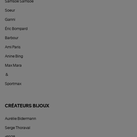
Samsoe Samsoe
Soeur
Ganni
Éric Bompard
Barbour
Ami Paris
Anine Bing
Max Mara
&
Sportmax
CRÉATEURS BIJOUX
Aurélie Bidermann
Serge Thoraval