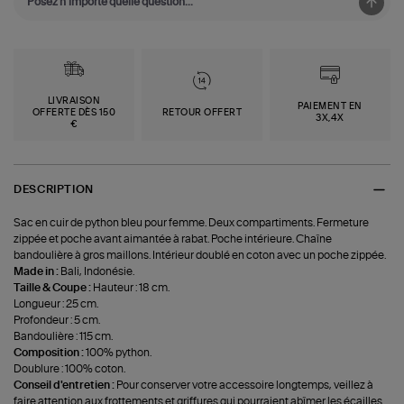
LIVRAISON
PAIEMENT EN
OFFERTE DÈS 150
RETOUR OFFERT
3X,4X
€
DESCRIPTION
Sac en cuir de python bleu pour femme. Deux compartiments. Fermeture
zippée et poche avant aimantée à rabat. Poche intérieure. Chaîne
bandoulière à gros maillons. Intérieur doublé en coton avec un poche zippée.
Made in :
Bali, Indonésie.
Taille & Coupe :
Hauteur : 18 cm.
Longueur : 25 cm.
Profondeur : 5 cm.
Bandoulière : 115 cm.
Composition :
100% python.
Doublure : 100% coton.
Conseil d'entretien :
Pour conserver votre accessoire longtemps, veillez à
faire attention aux frottements et griffures qui pourraient abîmer les écailles