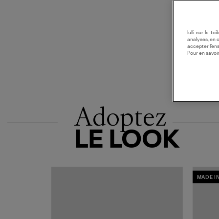
lulli-sur-la-t
analyses, en 
accepter l’en
Pour en savoir
Adoptez
LE LOOK
MADE I