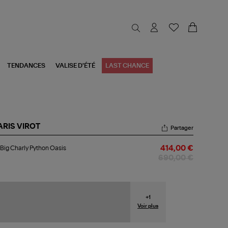
TENDANCES
VALISE D'ÉTÉ
LAST CHANCE
ARIS VIROT
Partager
c
Big Charly Python Oasis
414,00 €
rly
690,00 €
thon
is
+
1
Voir plus