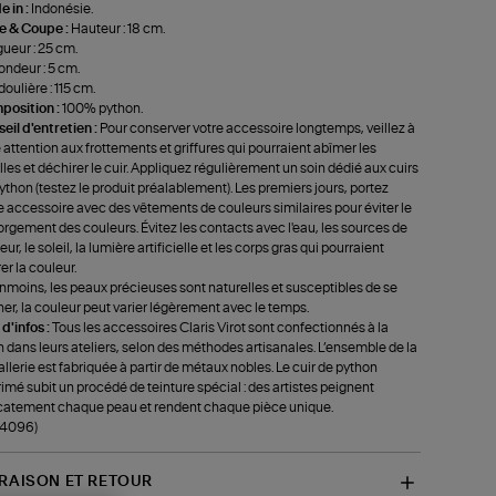
 in :
Indonésie.
le & Coupe :
Hauteur : 18 cm.
ueur : 25 cm.
ondeur : 5 cm.
oulière : 115 cm.
position :
100% python.
eil d'entretien :
Pour conserver votre accessoire longtemps, veillez à
e attention aux frottements et griffures qui pourraient abîmer les
lles et déchirer le cuir. Appliquez régulièrement un soin dédié aux cuirs
ython (testez le produit préalablement). Les premiers jours, portez
e accessoire avec des vêtements de couleurs similaires pour éviter le
rgement des couleurs. Évitez les contacts avec l'eau, les sources de
ur, le soleil, la lumière artificielle et les corps gras qui pourraient
rer la couleur.
moins, les peaux précieuses sont naturelles et susceptibles de se
ner, la couleur peut varier légèrement avec le temps.
 d'infos :
Tous les accessoires Claris Virot sont confectionnés à la
 dans leurs ateliers, selon des méthodes artisanales. L’ensemble de la
llerie est fabriquée à partir de métaux nobles. Le cuir de python
imé subit un procédé de teinture spécial : des artistes peignent
catement chaque peau et rendent chaque pièce unique.
-4096)
VRAISON ET RETOUR