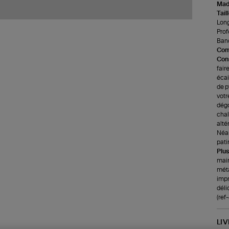
Made
Tail
Long
Prof
Band
Com
Cons
fair
écai
de p
votr
dégo
chale
alté
Néan
pati
Plus
main
méta
impr
déli
(ref
LI