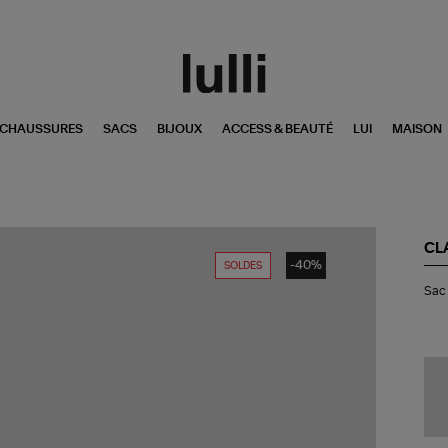
CHAUSSURES
SACS
BIJOUX
ACCESS & BEAUTÉ
LUI
MAISON
CL
-40%
SOLDES
Sa
Sac 
Big
Cha
Py
Oas