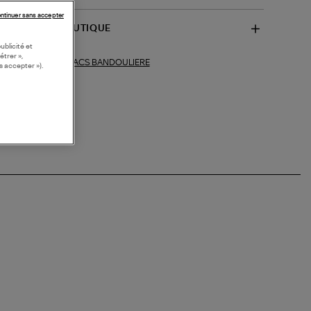
ntinuer sans accepter
SPONIBILITÉ BOUTIQUE
ublicité et
étrer »,
SACS BANDOULIERE
ections similaires :
s accepter »).