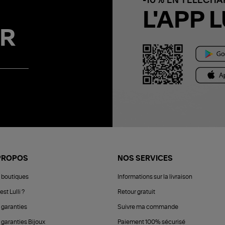
-10% EN TÉLÉCH
L'APP L
R
PROPOS
NOS SERVICES
 boutiques
Informations sur la livraison
est Lulli ?
Retour gratuit
 garanties
Suivre ma commande
 garanties Bijoux
Paiement 100% sécurisé