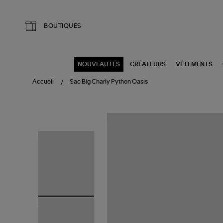
Aller au contenu principal
BOUTIQUES
NOUVEAUTÉS
CRÉATEURS
VÊTEMENTS
Accueil
Sac Big Charly Python Oasis