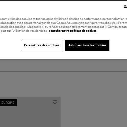
Co
DI
oile.com utilise des cookies et technologies similaires à des fins de performance, personnalisation, p
collaboration avec des partenaires tels que Google. Vous pouvez configurer vos choix via « Param
Coll
semble des cookies (« J’accepte ») ou refuser ceux non strictement nécessaires (« Continuer san
 plus sur l’utilisation de vos données,
consulter notre politique de cookies
Paramètres des cookies
Autoriser tous les cookies
N EUROPE