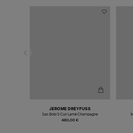
N
JEROME DREYFUSS
te
Sac Bobi S Cuir Lamé Champagne
M
480,00 €