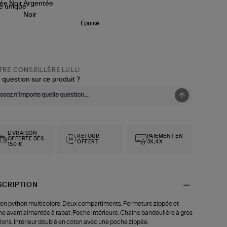
le
unique
Épuisé
RE CONSEILLÈRE LULLI
 question sur ce produit ?
LIVRAISON
RETOUR
PAIEMENT EN
OFFERTE DÈS
OFFERT
3X,4X
150 €
SCRIPTION
en python multicolore. Deux compartiments. Fermeture zippée et
e avant aimantée à rabat. Poche intérieure. Chaîne bandoulière à gros
lons. Intérieur doublé en coton avec une poche zippée.