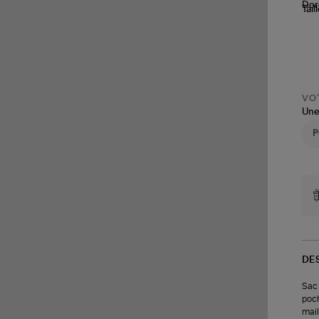
Tail
VOT
Une
DE
Sac 
poch
mail