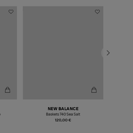
NEW BALANCE
e
Baskets 740 Sea Salt
Veste
120,00 €