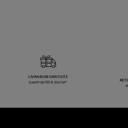
LIVRAISON GRATUITE
RET
à partir de 150 € d'achat*
d