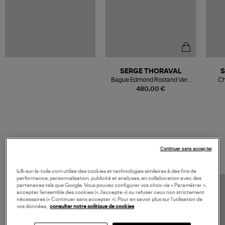
SERGE THORAVAL
S
Bague Edmond Rostand Vers
Ch
Argent
480,00 €
VOS DERNIERS PRODUITS VUS
Continuer sans accepter
lulli-sur-la-toile.com utilise des cookies et technologies similaires à des fins de
performance, personnalisation, publicité et analyses, en collaboration avec des
partenaires tels que Google. Vous pouvez configurer vos choix via « Paramétrer »,
accepter l’ensemble des cookies (« J’accepte ») ou refuser ceux non strictement
nécessaires (« Continuer sans accepter »). Pour en savoir plus sur l’utilisation de
vos données,
consulter notre politique de cookies