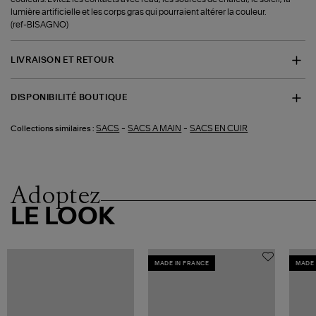
lumière artificielle et les corps gras qui pourraient altérer la couleur.
(ref-BISAGNO)
LIVRAISON ET RETOUR
DISPONIBILITÉ BOUTIQUE
-
-
SACS
SACS A MAIN
SACS EN CUIR
Collections similaires :
Adoptez
LE LOOK
MADE IN FRANCE
MADE 