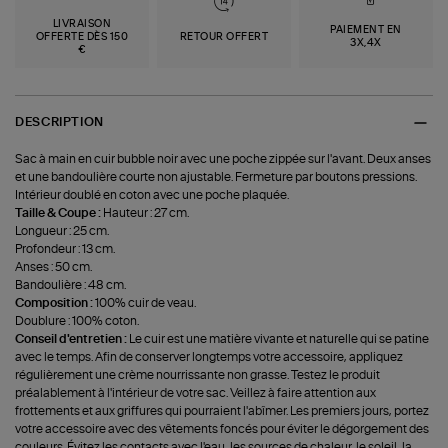
LIVRAISON
PAIEMENT EN
OFFERTE DÈS 150
RETOUR OFFERT
3X,4X
€
DESCRIPTION
Sac à main en cuir bubble noir avec une poche zippée sur l'avant. Deux anses
et une bandoulière courte non ajustable. Fermeture par boutons pressions.
Intérieur doublé en coton avec une poche plaquée.
Taille & Coupe :
Hauteur : 27 cm.
Longueur : 25 cm.
Profondeur : 13 cm.
Anses : 50 cm.
Bandoulière : 48 cm.
Composition :
100% cuir de veau.
Doublure : 100% coton.
Conseil d'entretien :
Le cuir est une matière vivante et naturelle qui se patine
avec le temps. Afin de conserver longtemps votre accessoire, appliquez
régulièrement une crème nourrissante non grasse. Testez le produit
préalablement à l'intérieur de votre sac. Veillez à faire attention aux
frottements et aux griffures qui pourraient l'abîmer. Les premiers jours, portez
votre accessoire avec des vêtements foncés pour éviter le dégorgement des
couleurs. Évitez les contacts avec l'eau, les sources de chaleur, le soleil, la