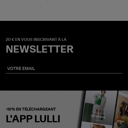
20 € EN VOUS INSCRIVANT À LA
NEWSLETTER
-10% EN TÉLÉCHARGEANT
L'APP LULLI