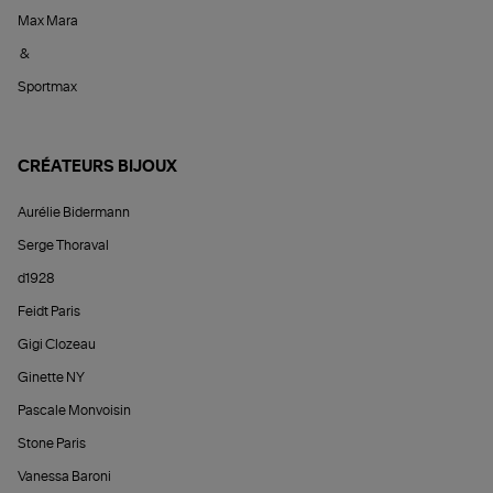
Max Mara
&
Sportmax
CRÉATEURS BIJOUX
Aurélie Bidermann
Serge Thoraval
d1928
Feidt Paris
Gigi Clozeau
Ginette NY
Pascale Monvoisin
Stone Paris
Vanessa Baroni