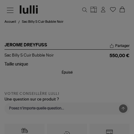
Aller au contenu principal
Accueil
Sac Billy S Cuir Bubble Noir
JEROME DREYFUSS
Partager
Sac
Sac Billy S Cuir Bubble Noir
550,00 €
Billy
S
Taille
unique
Cuir
Épuisé
Bubble
Noir
VOTRE CONSEILLÈRE LULLI
Une question sur ce produit ?