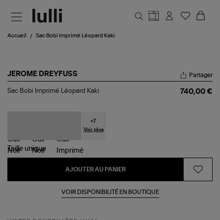
Aller au contenu principal
Accueil
Sac Bobi Imprimé Léopard Kaki
JEROME DREYFUSS
Partager
Sac
Sac Bobi Imprimé Léopard Kaki
740,00 €
Bobi
Imprimé
Léopard
Kaki
+
7
Voir plus
Taille
unique
AJOUTER AU PANIER
VOIR DISPONIBILITÉ EN BOUTIQUE