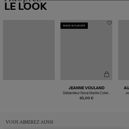
LE LOOK
MADE IN EUROPE
JEANNE VOULAND
AU
Débardeur Nova Maille Cotelé
Jo
Noir
95,00 €
VOUS AIMEREZ AUSSI