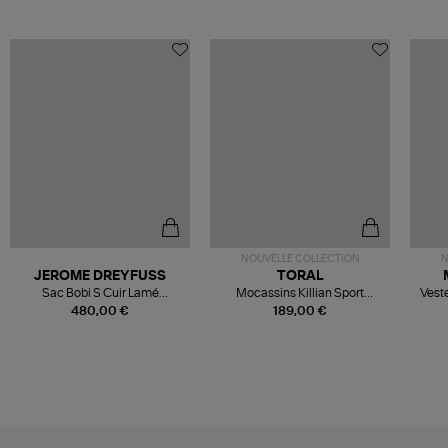
NOUVELLE COLLECTION
N
JEROME DREYFUSS
TORAL
Sac Bobi S Cuir Lamé
Mocassins Killian Sport
Veste
Champagne
Mousse
480,00 €
189,00 €