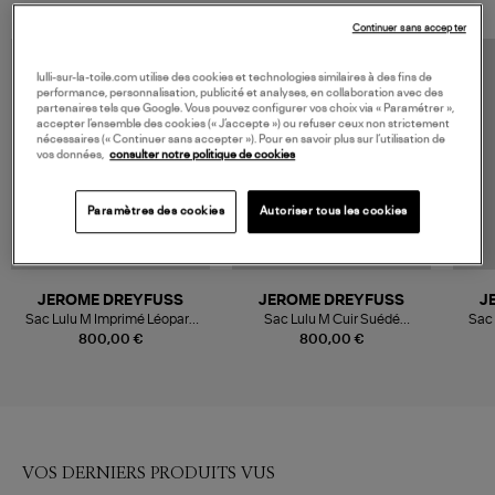
Continuer sans accepter
lulli-sur-la-toile.com utilise des cookies et technologies similaires à des fins de
performance, personnalisation, publicité et analyses, en collaboration avec des
partenaires tels que Google. Vous pouvez configurer vos choix via « Paramétrer »,
accepter l’ensemble des cookies (« J’accepte ») ou refuser ceux non strictement
nécessaires (« Continuer sans accepter »). Pour en savoir plus sur l’utilisation de
vos données,
consulter notre politique de cookies
Paramètres des cookies
Autoriser tous les cookies
JEROME DREYFUSS
JEROME DREYFUSS
J
Sac Lulu M Imprimé Léopard
Sac Lulu M Cuir Suédé
Sac 
Kaki
Imprimé Léopard Kaki
800,00 €
800,00 €
VOS DERNIERS PRODUITS VUS