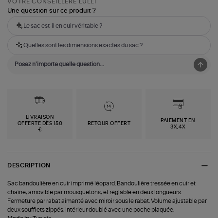
VOTRE CONSEILLÈRE LULLI
Une question sur ce produit ?
Le sac est-il en cuir véritable ?
Quelles sont les dimensions exactes du sac ?
LIVRAISON
PAIEMENT EN
OFFERTE DÈS 150
RETOUR OFFERT
3X,4X
€
DESCRIPTION
Sac bandoulière en cuir imprimé léopard. Bandoulière tressée en cuir et
chaîne, amovible par mousquetons, et réglable en deux longueurs.
Fermeture par rabat aimanté avec miroir sous le rabat. Volume ajustable par
deux soufflets zippés. Intérieur doublé avec une poche plaquée.