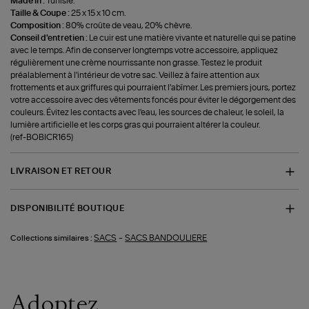
Made in :
Tunisie.
Taille & Coupe :
25 x 15 x 10 cm.
Composition :
80% croûte de veau, 20% chèvre.
Conseil d'entretien :
Le cuir est une matière vivante et naturelle qui se patine
avec le temps. Afin de conserver longtemps votre accessoire, appliquez
régulièrement une crème nourrissante non grasse. Testez le produit
préalablement à l'intérieur de votre sac. Veillez à faire attention aux
frottements et aux griffures qui pourraient l'abîmer. Les premiers jours, portez
votre accessoire avec des vêtements foncés pour éviter le dégorgement des
couleurs. Évitez les contacts avec l'eau, les sources de chaleur, le soleil, la
lumière artificielle et les corps gras qui pourraient altérer la couleur.
(ref-BOBICR165)
LIVRAISON ET RETOUR
DISPONIBILITÉ BOUTIQUE
-
SACS
SACS BANDOULIERE
Collections similaires :
Adoptez