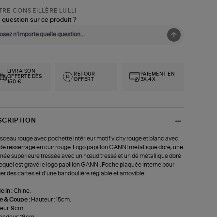
RE CONSEILLÈRE LULLI
 question sur ce produit ?
LIVRAISON
RETOUR
PAIEMENT EN
OFFERTE DÈS
OFFERT
3X,4X
150 €
SCRIPTION
sceau rouge avec pochette intérieur motif vichy rouge et blanc avec
 de resserrage en cuir rouge. Logo papillon GANNI métallique doré, une
née supérieure tressée avec un nœud tressé et un dé métallique doré
lequel est gravé le logo papillon GANNI. Poche plaquée interne pour
er des cartes et d’une bandoulière réglable et amovible.
 in :
Chine.
le & Coupe :
Hauteur : 15cm.
eur: 9cm.
ondeur: 18cm.