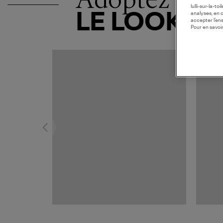
lulli-sur-la-t
LE LOOK
analyses, en 
accepter l’en
Pour en savoir
MADE I