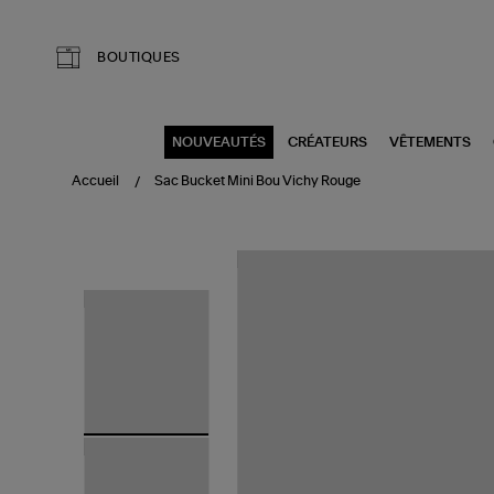
Aller au contenu principal
BOUTIQUES
NOUVEAUTÉS
CRÉATEURS
VÊTEMENTS
Accueil
Sac Bucket Mini Bou Vichy Rouge