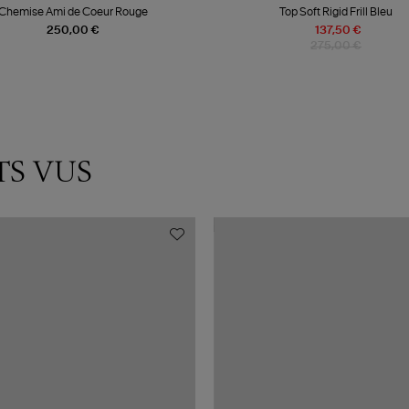
Chemise Ami de Coeur Rouge
Top Soft Rigid Frill Bleu
250,00 €
137,50 €
275,00 €
TS VUS