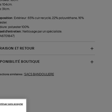
e: 104cm.
: 31cm.
position :
Extérieur : 65% cuir recyclé, 22% polyuréthane, 16%
ester.
lure : polyester 100%
eil d'entretien :
Nettoyage par un spécialiste.
-A6701847)
VRAISON ET RETOUR
SPONIBILITÉ BOUTIQUE
SACS BANDOULIERE
ections similaires :
ntinuer sans accepter