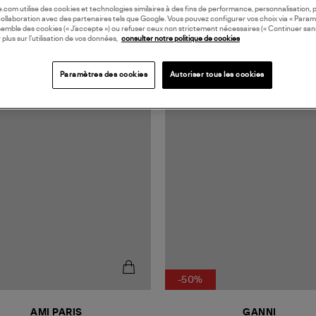
oile.com utilise des cookies et technologies similaires à des fins de performance, personnalisation, p
collaboration avec des partenaires tels que Google. Vous pouvez configurer vos choix via « Param
semble des cookies (« J’accepte ») ou refuser ceux non strictement nécessaires (« Continuer san
 plus sur l’utilisation de vos données,
consulter notre politique de cookies
Paramètres des cookies
Autoriser tous les cookies
N EUROPE
-50%
AMI PARIS
GANNI