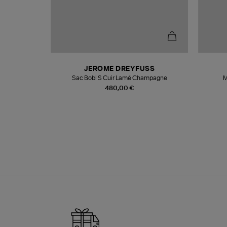
N
JEROME DREYFUSS
te
Sac Bobi S Cuir Lamé Champagne
M
480,00 €