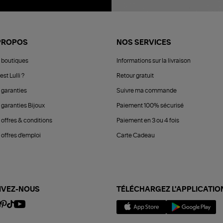
PROPOS
NOS SERVICES
 boutiques
Informations sur la livraison
est Lulli ?
Retour gratuit
 garanties
Suivre ma commande
 garanties Bijoux
Paiement 100% sécurisé
 offres & conditions
Paiement en 3 ou 4 fois
offres d'emploi
Carte Cadeau
IVEZ-NOUS
TÉLÉCHARGEZ L'APPLICATIO