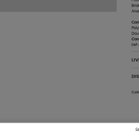
Brid
Anse
Com
Poly
Doub
Cons
(ref
LI
DI
Coll
Co