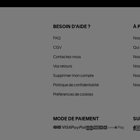
BESOIN D'AIDE ?
À 
FAQ
Nos
CGV
Qui 
Contactez-nous
Nos
Vos retours
Nos
Supprimer mon compte
Nos
Politique de confidentialité
Nos 
Préférences de cookies
MODE DE PAIEMENT
SU