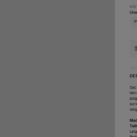
VOT
Une
DE
Sac 
lien
poig
sur 
rang
Made
Tail
Larg
Prof