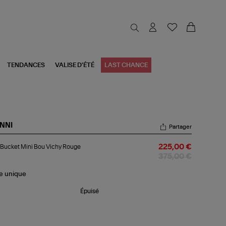
TENDANCES
VALISE D'ÉTÉ
LAST CHANCE
NNI
Partager
c
Bucket Mini Bou Vichy Rouge
225,00 €
cket
i
375,00 €
u
hy
le
unique
uge
Épuisé