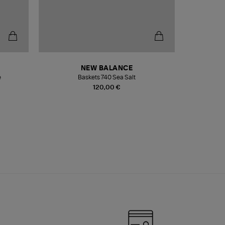
NEW BALANCE
e
Baskets 740 Sea Salt
Veste
120,00 €