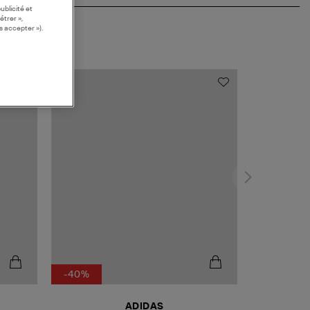
ublicité et
étrer »,
s accepter »).
-40%
ADIDAS