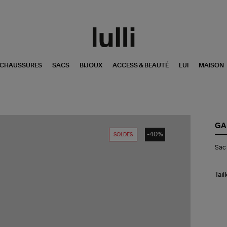
CHAUSSURES
SACS
BIJOUX
ACCESS & BEAUTÉ
LUI
MAISON
GA
-40%
SOLDES
Sa
Sac 
Bu
Min
Bo
Vic
Tail
Ro