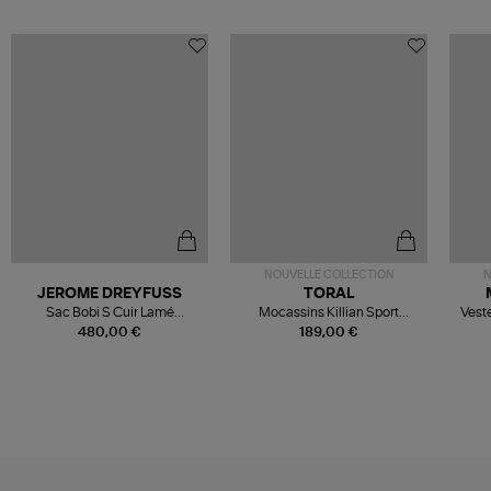
NOUVELLE COLLECTION
N
JEROME DREYFUSS
TORAL
Sac Bobi S Cuir Lamé
Mocassins Killian Sport
Veste
Champagne
Mousse
480,00 €
189,00 €