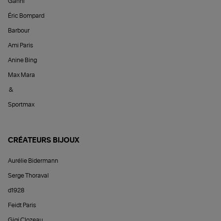
Ganni
Éric Bompard
Barbour
Ami Paris
Anine Bing
Max Mara
&
Sportmax
CRÉATEURS BIJOUX
Aurélie Bidermann
Serge Thoraval
d1928
Feidt Paris
Gigi Clozeau