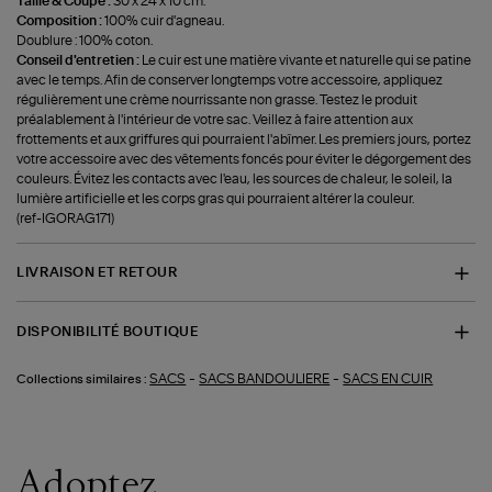
Taille & Coupe :
30 x 24 x 10 cm.
Composition :
100% cuir d'agneau.
Doublure : 100% coton.
Conseil d'entretien :
Le cuir est une matière vivante et naturelle qui se patine
avec le temps. Afin de conserver longtemps votre accessoire, appliquez
régulièrement une crème nourrissante non grasse. Testez le produit
préalablement à l'intérieur de votre sac. Veillez à faire attention aux
frottements et aux griffures qui pourraient l'abîmer. Les premiers jours, portez
votre accessoire avec des vêtements foncés pour éviter le dégorgement des
couleurs. Évitez les contacts avec l'eau, les sources de chaleur, le soleil, la
lumière artificielle et les corps gras qui pourraient altérer la couleur.
(ref-IGORAG171)
LIVRAISON ET RETOUR
DISPONIBILITÉ BOUTIQUE
-
-
SACS
SACS BANDOULIERE
SACS EN CUIR
Collections similaires :
Adoptez