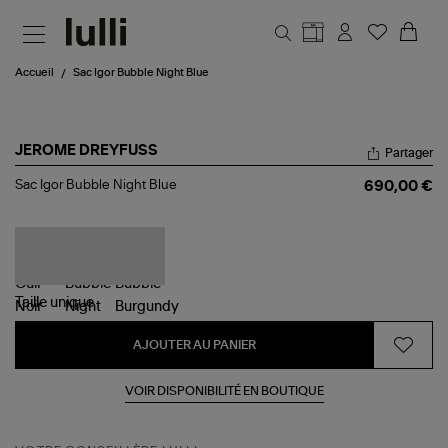
Aller au contenu principal
Accueil
Sac Igor Bubble Night Blue
JEROME DREYFUSS
Partager
Sac
Sac Igor Bubble Night Blue
690,00 €
Igor
Bubble
Night
Blue
Taille
unique
AJOUTER AU PANIER
VOIR DISPONIBILITÉ EN BOUTIQUE