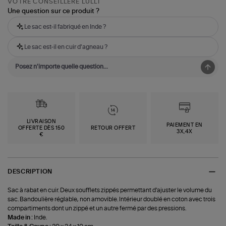
VOTRE CONSEILLÈRE LULLI
Une question sur ce produit ?
Le sac est-il fabriqué en Inde ?
Le sac est-il en cuir d'agneau ?
LIVRAISON
PAIEMENT EN
OFFERTE DÈS 150
RETOUR OFFERT
3X,4X
€
DESCRIPTION
Sac à rabat en cuir. Deux soufflets zippés permettant d'ajuster le volume du
sac. Bandoulière réglable, non amovible. Intérieur doublé en coton avec trois
compartiments dont un zippé et un autre fermé par des pressions.
Made in :
Inde.