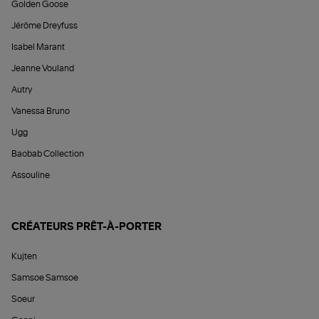
Golden Goose
Jérôme Dreyfuss
Isabel Marant
Jeanne Vouland
Autry
Vanessa Bruno
Ugg
Baobab Collection
Assouline
CRÉATEURS PRÊT-À-PORTER
Kujten
Samsoe Samsoe
Soeur