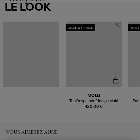
LE LOOK
MADE IN FRANCE
MADE 
MOLLI
Top Desperado2 Indigo Multi
Pant
420,00 €
VOUS AIMEREZ AUSSI