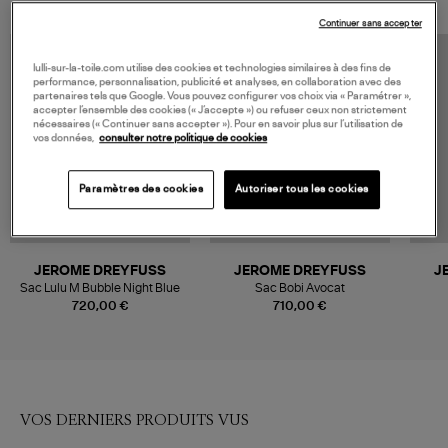
Continuer sans accepter
lulli-sur-la-toile.com utilise des cookies et technologies similaires à des fins de
performance, personnalisation, publicité et analyses, en collaboration avec des
partenaires tels que Google. Vous pouvez configurer vos choix via « Paramétrer »,
accepter l’ensemble des cookies (« J’accepte ») ou refuser ceux non strictement
nécessaires (« Continuer sans accepter »). Pour en savoir plus sur l’utilisation de
vos données,
consulter notre politique de cookies
Paramètres des cookies
Autoriser tous les cookies
JEROME DREYFUSS
JEROME DREYFUSS
J
Sac Lulu M Bubble Night Blue
Sac Bobi Avocat
720,00 €
710,00 €
VOS DERNIERS PRODUITS VUS