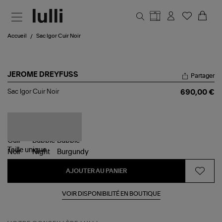
Aller au contenu principal
Accueil
Sac Igor Cuir Noir
JEROME DREYFUSS
Partager
Sac
Sac Igor Cuir Noir
690,00 €
Igor
Cuir
Noir
Taille
unique
AJOUTER AU PANIER
VOIR DISPONIBILITÉ EN BOUTIQUE