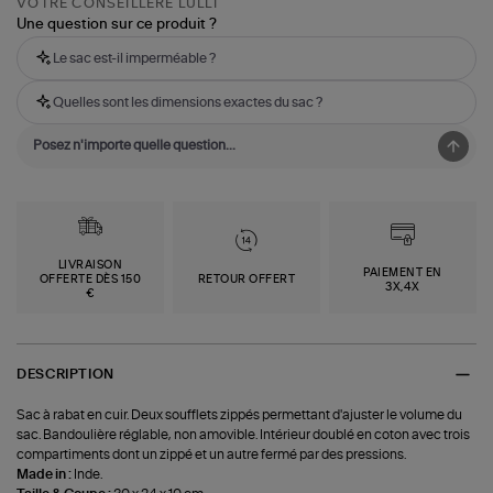
VOTRE CONSEILLÈRE LULLI
Une question sur ce produit ?
Le sac est-il imperméable ?
Quelles sont les dimensions exactes du sac ?
LIVRAISON
PAIEMENT EN
OFFERTE DÈS 150
RETOUR OFFERT
3X,4X
€
DESCRIPTION
Sac à rabat en cuir. Deux soufflets zippés permettant d'ajuster le volume du
sac. Bandoulière réglable, non amovible. Intérieur doublé en coton avec trois
compartiments dont un zippé et un autre fermé par des pressions.
Made in :
Inde.