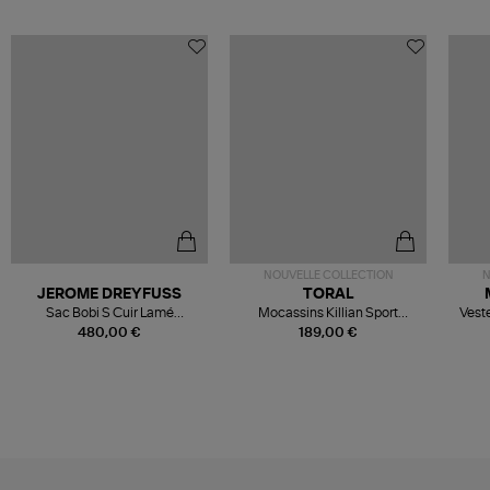
NOUVELLE COLLECTION
N
JEROME DREYFUSS
TORAL
Sac Bobi S Cuir Lamé
Mocassins Killian Sport
Veste
Champagne
Mousse
480,00 €
189,00 €