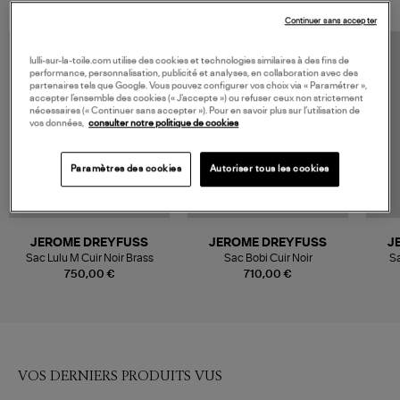
Continuer sans accepter
lulli-sur-la-toile.com utilise des cookies et technologies similaires à des fins de
performance, personnalisation, publicité et analyses, en collaboration avec des
partenaires tels que Google. Vous pouvez configurer vos choix via « Paramétrer »,
accepter l’ensemble des cookies (« J’accepte ») ou refuser ceux non strictement
nécessaires (« Continuer sans accepter »). Pour en savoir plus sur l’utilisation de
vos données,
consulter notre politique de cookies
Paramètres des cookies
Autoriser tous les cookies
JEROME DREYFUSS
JEROME DREYFUSS
J
Sac Lulu M Cuir Noir Brass
Sac Bobi Cuir Noir
Sa
750,00 €
710,00 €
VOS DERNIERS PRODUITS VUS