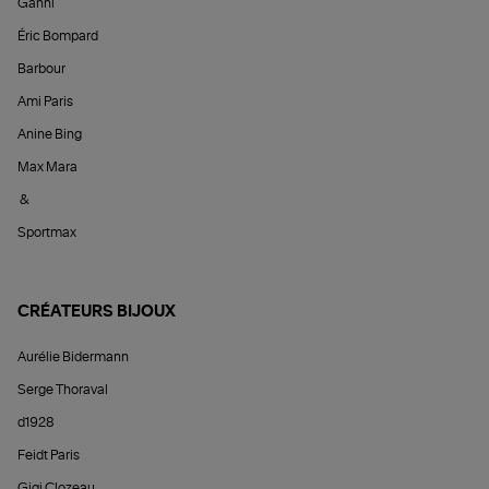
Ganni
Éric Bompard
Barbour
Ami Paris
Anine Bing
Max Mara
&
Sportmax
CRÉATEURS BIJOUX
Aurélie Bidermann
Serge Thoraval
d1928
Feidt Paris
Gigi Clozeau