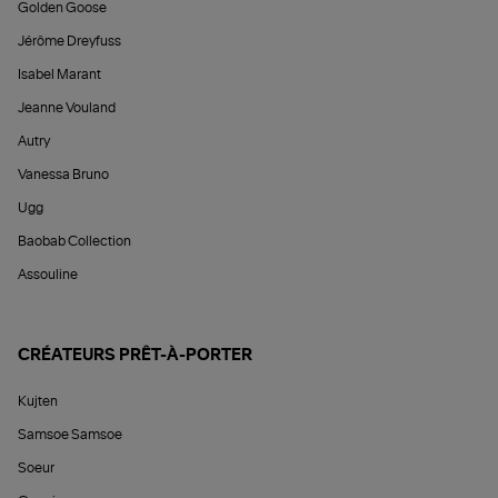
Golden Goose
Jérôme Dreyfuss
Isabel Marant
Jeanne Vouland
Autry
Vanessa Bruno
Ugg
Baobab Collection
Assouline
CRÉATEURS PRÊT-À-PORTER
Kujten
Samsoe Samsoe
Soeur