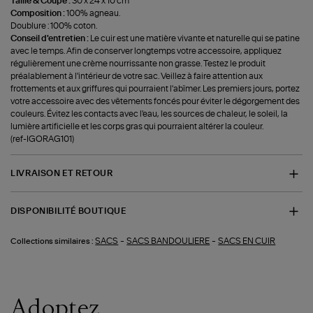
Taille & Coupe :
30 x 24 x 10 cm
Composition :
100% agneau.
Doublure : 100% coton.
Conseil d'entretien :
Le cuir est une matière vivante et naturelle qui se patine
avec le temps. Afin de conserver longtemps votre accessoire, appliquez
régulièrement une crème nourrissante non grasse. Testez le produit
préalablement à l'intérieur de votre sac. Veillez à faire attention aux
frottements et aux griffures qui pourraient l'abîmer. Les premiers jours, portez
votre accessoire avec des vêtements foncés pour éviter le dégorgement des
couleurs. Évitez les contacts avec l'eau, les sources de chaleur, le soleil, la
lumière artificielle et les corps gras qui pourraient altérer la couleur.
(ref-IGORAG101)
LIVRAISON ET RETOUR
DISPONIBILITÉ BOUTIQUE
-
-
SACS
SACS BANDOULIERE
SACS EN CUIR
Collections similaires :
Adoptez