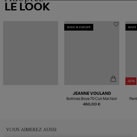
LE LOOK
MADE IN EUROPE
MADE 
-50%
JEANNE VOULAND
Bottines Boye 70 Cuir Mat Noir
Pant
460,00 €
VOUS AIMEREZ AUSSI