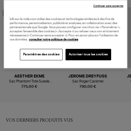
Continuer sans accepter
MADE IN EUROPE
lulli-sur-la-toile.com utilise des cookies et technologies similaires à des fins de
performance, personnalisation, publicité et analyses, en collaboration avec des
partenaires tels que Google. Vous pouvez configurer vos choix via « Paramétrer »,
accepter l’ensemble des cookies (« J’accepte ») ou refuser ceux non strictement
nécessaires (« Continuer sans accepter »). Pour en savoir plus sur l’utilisation de
vos données,
consulter notre politique de cookies
Paramètres des cookies
Autoriser tous les cookies
AESTHER EKME
JEROME DREYFUSS
J
Sac Phantom Tote Suede
Sac Roger Caramel
Havana
775,00 €
790,00 €
VOS DERNIERS PRODUITS VUS