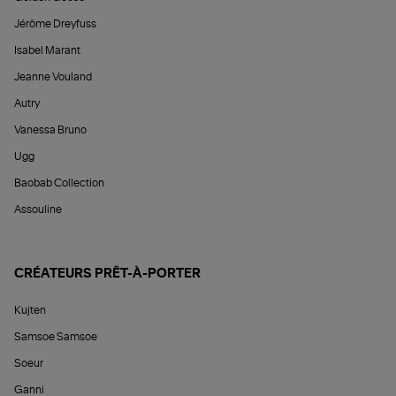
Jérôme Dreyfuss
Isabel Marant
Jeanne Vouland
Autry
Vanessa Bruno
Ugg
Baobab Collection
Assouline
CRÉATEURS PRÊT-À-PORTER
Kujten
Samsoe Samsoe
Soeur
Ganni