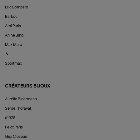
Éric Bompard
Barbour
Ami Paris
Anine Bing
Max Mara
&
Sportmax
CRÉATEURS BIJOUX
Aurélie Bidermann
Serge Thoraval
d1928
Feidt Paris
Gigi Clozeau