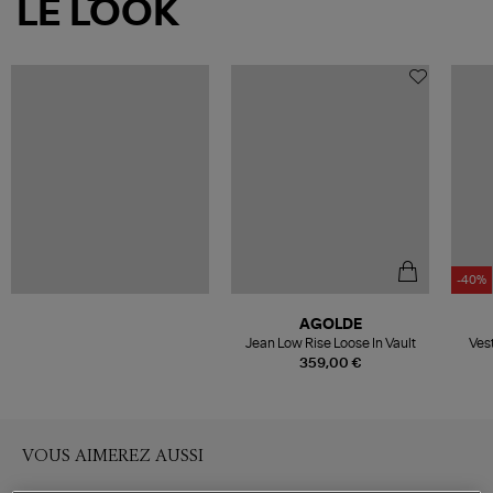
LE LOOK
-40%
AGOLDE
Jean Low Rise Loose In Vault
Ves
359,00 €
VOUS AIMEREZ AUSSI