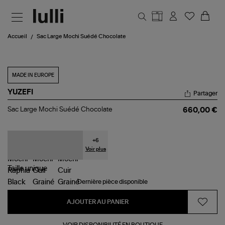
Aller au contenu principal
Accueil
Sac Large Mochi Suédé Chocolate
MADE IN EUROPE
YUZEFI
Partager
Sac
Sac Large Mochi Suédé Chocolate
660,00 €
Large
Mochi
Suédé
Chocolate
+
6
Voir plus
Taille
unique
Dernière pièce disponible
AJOUTER AU PANIER
VOIR DISPONIBILITÉ EN BOUTIQUE