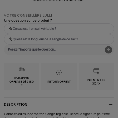
VOTRE CONSEILLÈRE LULLI
Une question sur ce produit ?
Ce sac est-il en cuir véritable ?
Quelle est la longueur de la sangle de ce sac ?
LIVRAISON
PAIEMENT EN
OFFERTE DÈS 150
RETOUR OFFERT
3X,4X
€
DESCRIPTION
Cabas en cuir suédé marron. Sangle réglable - le nœud signature peut être