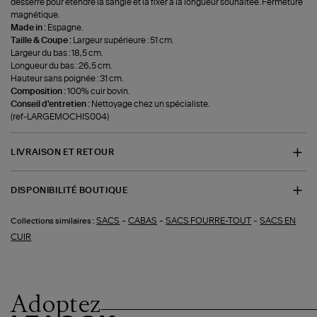
desserré pour étendre la sangle et la fixer à la longueur souhaitée. Fermeture
magnétique.
Made in :
Espagne.
Taille & Coupe :
Largeur supérieure : 51 cm.
Largeur du bas : 18,5 cm.
Longueur du bas : 26,5 cm.
Hauteur sans poignée : 31 cm.
Composition :
100% cuir bovin.
Conseil d'entretien :
Nettoyage chez un spécialiste.
(ref-LARGEMOCHIS004)
LIVRAISON ET RETOUR
DISPONIBILITÉ BOUTIQUE
-
-
-
SACS
CABAS
SACS FOURRE-TOUT
SACS EN
Collections similaires :
CUIR
Adoptez