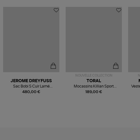
NOUVELLE COLLECTION
N
JEROME DREYFUSS
TORAL
Sac Bobi S Cuir Lamé
Mocassins Killian Sport
Veste
Champagne
Mousse
480,00 €
189,00 €