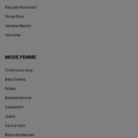
Pascale Monvoisin
Stone Paris
Vanessa Baroni
Vanrycke
MODE FEMME
Choisi pour vous
Best-Sellers
Robes
Baskets femme
Sweatshirt
Jeans
Sacs à main
Bijoux tendances