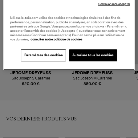
Continuer sans accepter
lulli-sur-la-toile.com utilise des cookies et technologies similaires à des fins de
performance, personnalisation, publicité et analyses, en collaboration avec des
partenaires tels que Google. Vous pouvez configurer vos choix via « Paramétrer »,
accepter l’ensemble des cookies (« J’accepte ») ou refuser ceux non strictement
nécessaires (« Continuer sans accepter »). Pour en savoir plus sur l’utilisation de
vos données,
consulter notre politique de cookies
Paramètres des cookies
Autoriser tous les cookies
JEROME DREYFUSS
JEROME DREYFUSS
J
Sac Joseph S Caramel
Sac Joseph M Caramel
620,00 €
880,00 €
VOS DERNIERS PRODUITS VUS