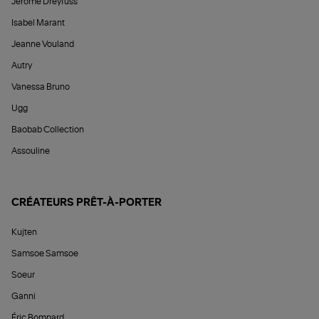
Jérôme Dreyfuss
Isabel Marant
Jeanne Vouland
Autry
Vanessa Bruno
Ugg
Baobab Collection
Assouline
CRÉATEURS PRÊT-À-PORTER
Kujten
Samsoe Samsoe
Soeur
Ganni
Éric Bompard