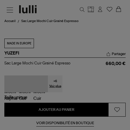
Aller au contenu principal
Accueil
Sac Large Mochi Cuir Grainé Espresso
MADE IN EUROPE
YUZEFI
Partager
Sac
Sac Large Mochi Cuir Grainé Espresso
660,00 €
Large
Mochi
Cuir
Grainé
+
6
Espresso
Voir plus
Taille
unique
AJOUTER AU PANIER
VOIR DISPONIBILITÉ EN BOUTIQUE