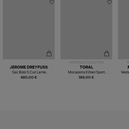
NOUVELLE COLLECTION
N
JEROME DREYFUSS
TORAL
Sac Bobi S Cuir Lamé
Mocassins Killian Sport
Veste
Champagne
Mousse
480,00 €
189,00 €