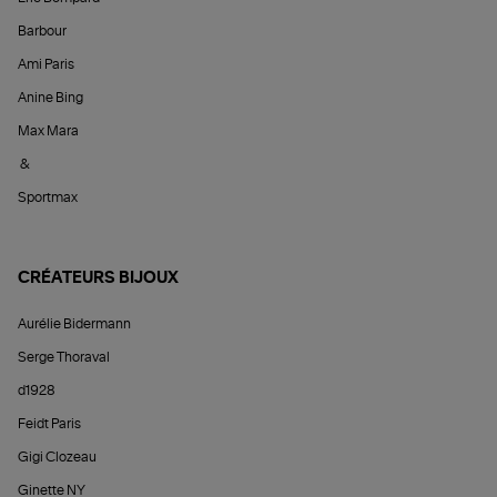
Barbour
Ami Paris
Anine Bing
Max Mara
&
Sportmax
CRÉATEURS BIJOUX
Aurélie Bidermann
Serge Thoraval
d1928
Feidt Paris
Gigi Clozeau
Ginette NY