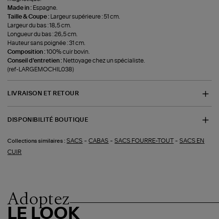
Made in :
Espagne.
Taille & Coupe :
Largeur supérieure : 51 cm.
Largeur du bas : 18,5 cm.
Longueur du bas : 26,5 cm.
Hauteur sans poignée : 31 cm.
Composition :
100% cuir bovin.
Conseil d'entretien :
Nettoyage chez un spécialiste.
(ref-LARGEMOCHIL038)
LIVRAISON ET RETOUR
DISPONIBILITÉ BOUTIQUE
-
-
-
SACS
CABAS
SACS FOURRE-TOUT
SACS EN
Collections similaires :
CUIR
Adoptez
LE LOOK