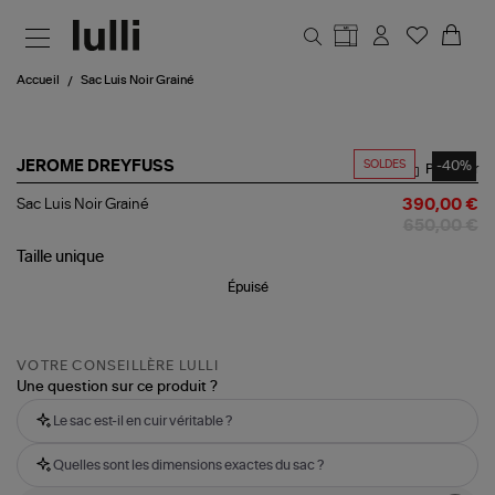
Aller au contenu principal
Accueil
Sac Luis Noir Grainé
SOLDES
-40%
JEROME DREYFUSS
Partager
Sac
Sac Luis Noir Grainé
390,00 €
Luis
650,00 €
Noir
Grainé
Taille
unique
Épuisé
VOTRE CONSEILLÈRE LULLI
Une question sur ce produit ?
Le sac est-il en cuir véritable ?
Quelles sont les dimensions exactes du sac ?