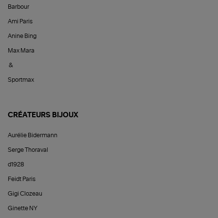
Barbour
Ami Paris
Anine Bing
Max Mara
&
Sportmax
CRÉATEURS BIJOUX
Aurélie Bidermann
Serge Thoraval
d1928
Feidt Paris
Gigi Clozeau
Ginette NY