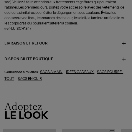
sac). Veillez à faire attention aux frottements et griffures qui pourraient
l’abîmer. Les premiers jours, portez votre accessoire avec des vêtements de
couleurs similaires pour éviter le dégorgement des couleurs. Évitez les
contacts avec l'eau, les sources de chaleur, le soleil, la lumière artificielle et
les corps gras qui pourraient altérer la couleur.
(ref-LUISCH134)
LIVRAISON ET RETOUR
DISPONIBILITÉ BOUTIQUE
-
-
SACS A MAIN
IDEES CADEAUX
SACS FOURRE-
Collections similaires :
-
TOUT
SACS EN CUIR
Adoptez
LE LOOK