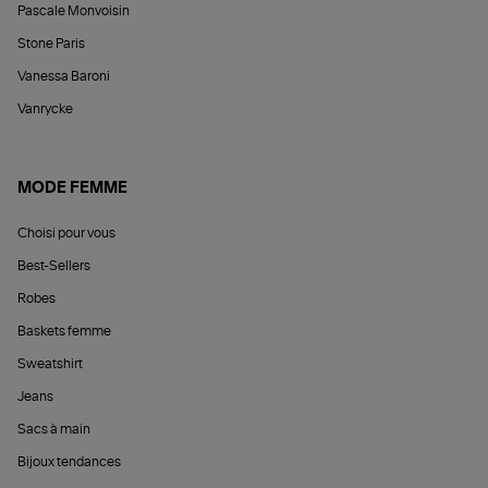
Pascale Monvoisin
Stone Paris
Vanessa Baroni
Vanrycke
MODE FEMME
Choisi pour vous
Best-Sellers
Robes
Baskets femme
Sweatshirt
Jeans
Sacs à main
Bijoux tendances