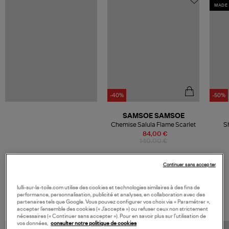
MADE 
-40%
-50%
SAMSOE SAMSOE
Chemise Salula Flame Scarlet
Sh
84,00 €
140,00 €
Continuer sans accepter
lulli-sur-la-toile.com utilise des cookies et technologies similaires à des fins de
VOS DERNIERS PRODUITS VUS
performance, personnalisation, publicité et analyses, en collaboration avec des
partenaires tels que Google. Vous pouvez configurer vos choix via « Paramétrer »,
accepter l’ensemble des cookies (« J’accepte ») ou refuser ceux non strictement
nécessaires (« Continuer sans accepter »). Pour en savoir plus sur l’utilisation de
vos données,
consulter notre politique de cookies