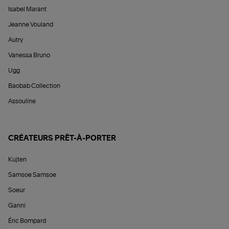
Isabel Marant
Jeanne Vouland
Autry
Vanessa Bruno
Ugg
Baobab Collection
Assouline
CRÉATEURS PRÊT-À-PORTER
Kujten
Samsoe Samsoe
Soeur
Ganni
Éric Bompard