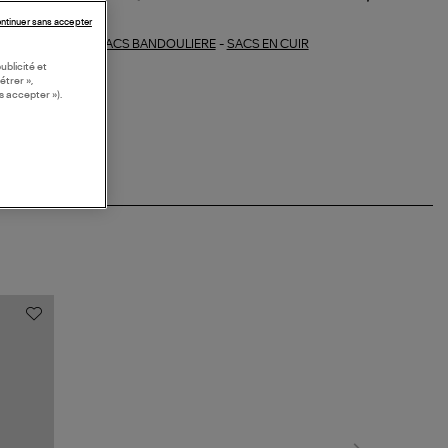
ntinuer sans accepter
SACS BANDOULIERE
-
SACS EN CUIR
ections similaires :
ublicité et
étrer »,
s accepter »).