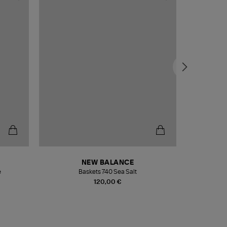
NEW BALANCE
e
Baskets 740 Sea Salt
Veste
120,00 €