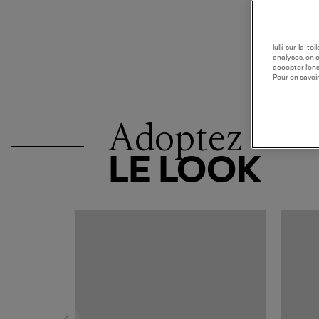
lulli-sur-la-t
analyses, en 
accepter l’en
Pour en savoir
Adoptez
LE LOOK