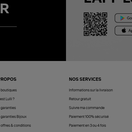
R
PROPOS
NOS SERVICES
 boutiques
Informations sur la livraison
est Lulli ?
Retour gratuit
 garanties
Suivre ma commande
 garanties Bijoux
Paiement 100% sécurisé
 offres & conditions
Paiement en 3 ou 4 fois