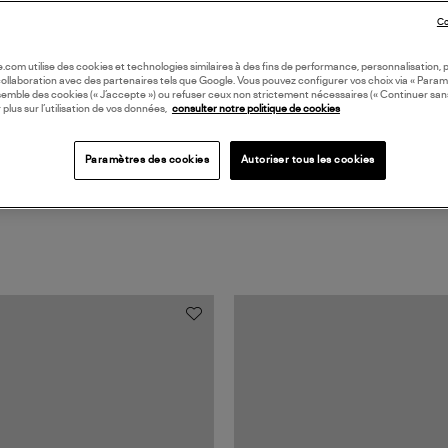
Co
Coll
oile.com utilise des cookies et technologies similaires à des fins de performance, personnalisation, p
collaboration avec des partenaires tels que Google. Vous pouvez configurer vos choix via « Param
semble des cookies (« J’accepte ») ou refuser ceux non strictement nécessaires (« Continuer san
 plus sur l’utilisation de vos données,
consulter notre politique de cookies
Paramètres des cookies
Autoriser tous les cookies