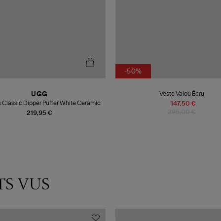
-50%
Veste Valou Écru
UGG
s Classic Dipper Puffer White Ceramic
147,50 €
295,00 €
219,95 €
TS VUS