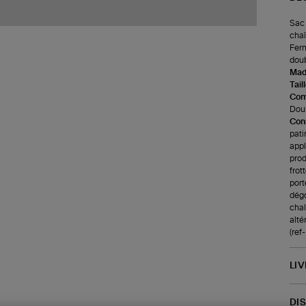
Sac 
chaî
Ferm
doub
Made
Tail
Com
Doub
Cons
pati
appl
prod
frot
port
dégo
chale
alté
(re
LI
DI