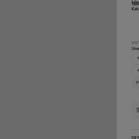
Tail
VOT
Une
DE