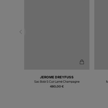
N
JEROME DREYFUSS
te
Sac Bobi S Cuir Lamé Champagne
M
480,00 €