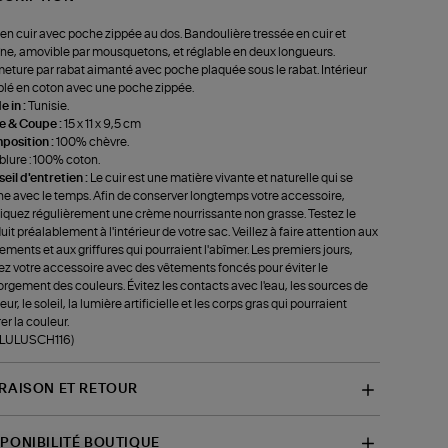
en cuir avec poche zippée au dos. Bandoulière tressée en cuir et
ne, amovible par mousquetons, et réglable en deux longueurs.
eture par rabat aimanté avec poche plaquée sous le rabat. Intérieur
lé en coton avec une poche zippée.
 in :
Tunisie.
le & Coupe :
15 x 11 x 9,5 cm
position :
100% chèvre.
lure : 100% coton.
eil d'entretien :
Le cuir est une matière vivante et naturelle qui se
ne avec le temps. Afin de conserver longtemps votre accessoire,
iquez régulièrement une crème nourrissante non grasse. Testez le
uit préalablement à l'intérieur de votre sac. Veillez à faire attention aux
tements et aux griffures qui pourraient l'abîmer. Les premiers jours,
ez votre accessoire avec des vêtements foncés pour éviter le
rgement des couleurs. Évitez les contacts avec l'eau, les sources de
ur, le soleil, la lumière artificielle et les corps gras qui pourraient
rer la couleur.
f-LULUSCH116)
VRAISON ET RETOUR
SPONIBILITÉ BOUTIQUE