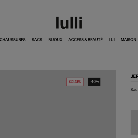
CHAUSSURES
SACS
BIJOUX
ACCESS & BEAUTÉ
LUI
MAISON
JE
-40%
SOLDES
Sa
Sac 
Lul
S
Cui
Écr
Gra