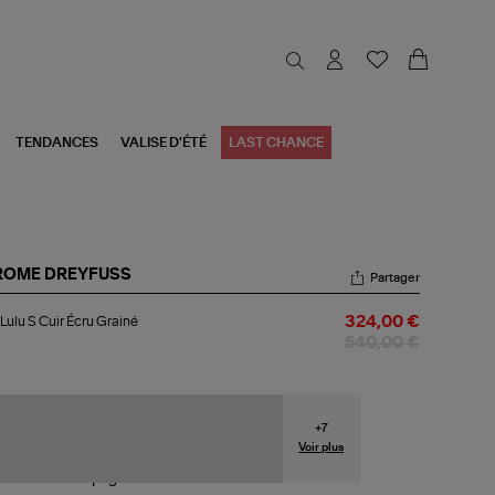
TENDANCES
VALISE D'ÉTÉ
LAST CHANCE
ROME DREYFUSS
Partager
c
Lulu S Cuir Écru Grainé
324,00 €
u
540,00 €
r
u
iné
+
7
Voir plus