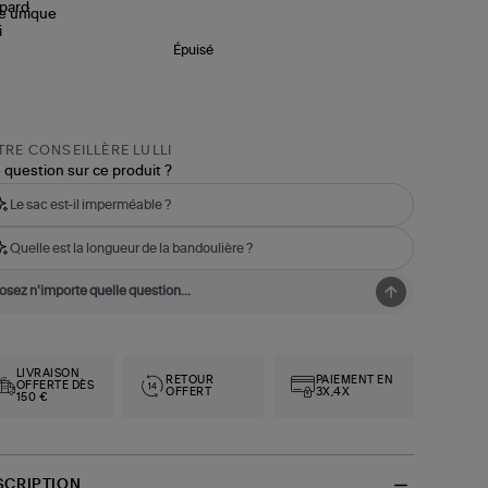
le
unique
Épuisé
RE CONSEILLÈRE LULLI
 question sur ce produit ?
Le sac est-il imperméable ?
Quelle est la longueur de la bandoulière ?
LIVRAISON
RETOUR
PAIEMENT EN
OFFERTE DÈS
OFFERT
3X,4X
150 €
SCRIPTION