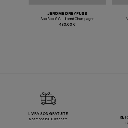
N
JEROME DREYFUSS
te
Sac Bobi S Cuir Lamé Champagne
M
480,00 €
LIVRAISON GRATUITE
RET
à partir de 150 € d'achat*
d