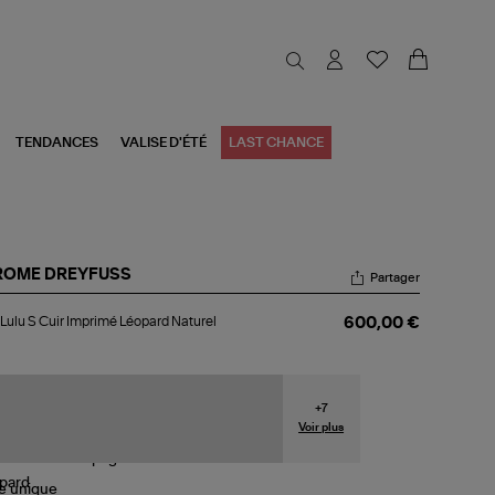
TENDANCES
VALISE D'ÉTÉ
LAST CHANCE
ROME DREYFUSS
Partager
c
Lulu S Cuir Imprimé Léopard Naturel
600,00 €
u
r
primé
opard
+
7
urel
Voir plus
le
unique