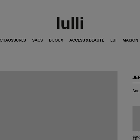
CHAUSSURES
SACS
BIJOUX
ACCESS & BEAUTÉ
LUI
MAISON
JE
Sa
Sac 
Lul
S
Cui
Im
Lé
Nat
Tail