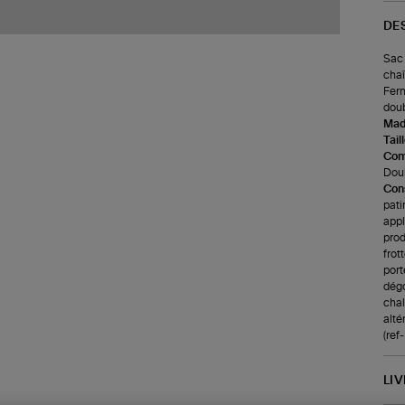
DE
Sac 
chaî
Ferm
doub
Made
Tail
Com
Doub
Cons
pati
appl
prod
frot
port
dégo
chale
alté
(re
LI