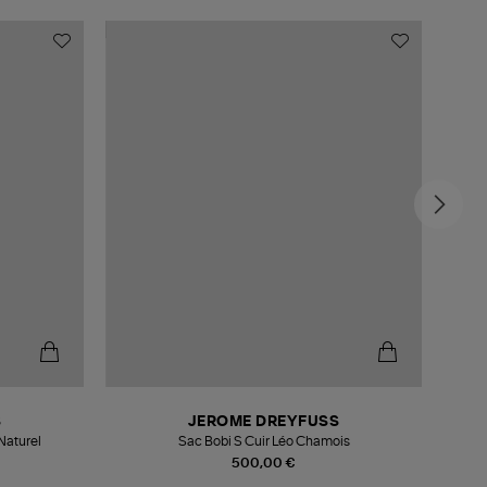
MADE
S
JEROME DREYFUSS
Naturel
Sac Bobi S Cuir Léo Chamois
500,00 €