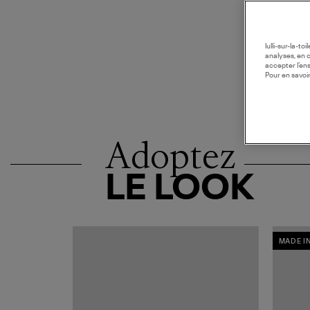
lulli-sur-la-t
analyses, en 
accepter l’en
Pour en savoir
Adoptez
LE LOOK
MADE I