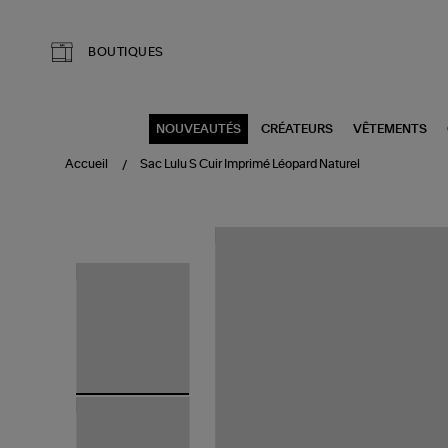
Aller au contenu principal
BOUTIQUES
NOUVEAUTÉS
CRÉATEURS
VÊTEMENTS
Accueil
Sac Lulu S Cuir Imprimé Léopard Naturel