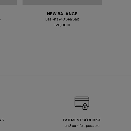
NEW BALANCE
e
Baskets 740 Sea Salt
Veste
120,00 €
3/5
PAIEMENT SÉCURISÉ
en 3 ou 4 fois possible