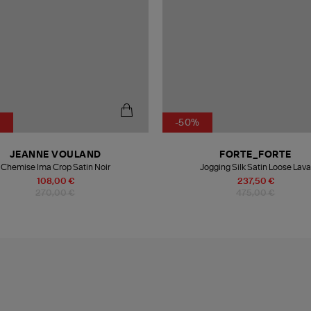
%
-50%
JEANNE VOULAND
FORTE_FORTE
Chemise Ima Crop Satin Noir
Jogging Silk Satin Loose Lav
108,00 €
237,50 €
270,00 €
475,00 €