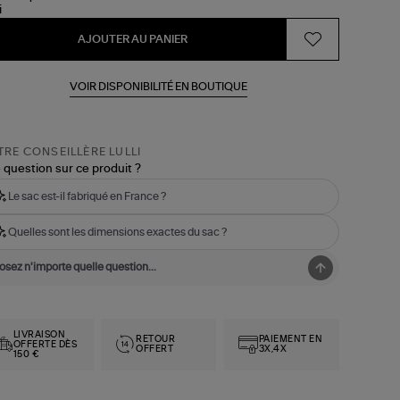
AJOUTER AU PANIER
VOIR DISPONIBILITÉ EN BOUTIQUE
RE CONSEILLÈRE LULLI
 question sur ce produit ?
Le sac est-il fabriqué en France ?
Quelles sont les dimensions exactes du sac ?
LIVRAISON
RETOUR
PAIEMENT EN
OFFERTE DÈS
OFFERT
3X,4X
150 €