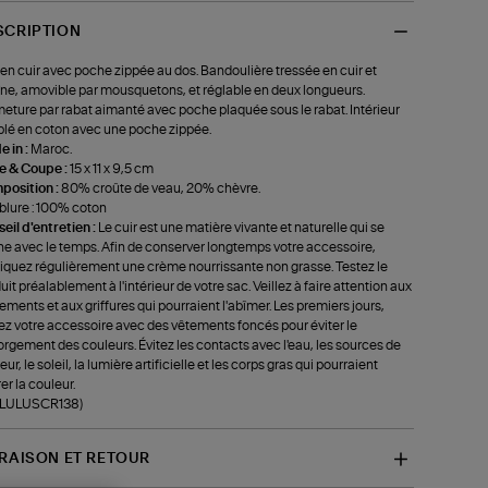
SCRIPTION
en cuir avec poche zippée au dos. Bandoulière tressée en cuir et
ne, amovible par mousquetons, et réglable en deux longueurs.
eture par rabat aimanté avec poche plaquée sous le rabat. Intérieur
lé en coton avec une poche zippée.
 in :
Maroc.
le & Coupe :
15 x 11 x 9,5 cm
position :
80% croûte de veau, 20% chèvre.
lure : 100% coton
eil d'entretien :
Le cuir est une matière vivante et naturelle qui se
ne avec le temps. Afin de conserver longtemps votre accessoire,
iquez régulièrement une crème nourrissante non grasse. Testez le
uit préalablement à l'intérieur de votre sac. Veillez à faire attention aux
tements et aux griffures qui pourraient l'abîmer. Les premiers jours,
ez votre accessoire avec des vêtements foncés pour éviter le
rgement des couleurs. Évitez les contacts avec l'eau, les sources de
ur, le soleil, la lumière artificielle et les corps gras qui pourraient
rer la couleur.
f-LULUSCR138)
VRAISON ET RETOUR