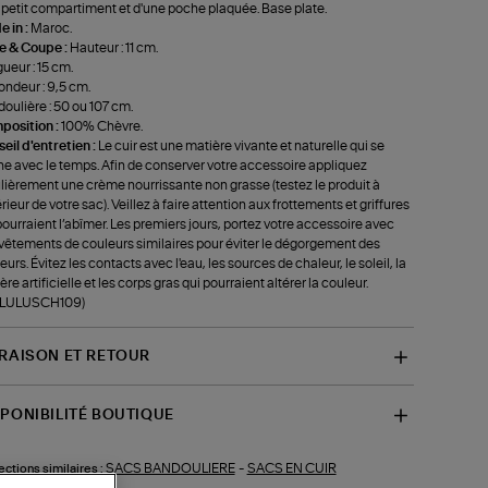
 petit compartiment et d'une poche plaquée. Base plate.
 in :
Maroc.
le & Coupe :
Hauteur : 11 cm.
ueur : 15 cm.
ondeur : 9,5 cm.
oulière : 50 ou 107 cm.
position :
100% Chèvre.
eil d'entretien :
Le cuir est une matière vivante et naturelle qui se
ne avec le temps. Afin de conserver votre accessoire appliquez
lièrement une crème nourrissante non grasse (testez le produit à
térieur de votre sac). Veillez à faire attention aux frottements et griffures
pourraient l’abîmer. Les premiers jours, portez votre accessoire avec
vêtements de couleurs similaires pour éviter le dégorgement des
eurs. Évitez les contacts avec l'eau, les sources de chaleur, le soleil, la
ère artificielle et les corps gras qui pourraient altérer la couleur.
f-LULUSCH109)
VRAISON ET RETOUR
SPONIBILITÉ BOUTIQUE
SACS BANDOULIERE
-
SACS EN CUIR
ections similaires :