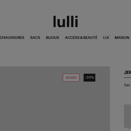
CHAUSSURES
SACS
BIJOUX
ACCESS & BEAUTÉ
LUI
MAISON
JE
-30%
SOLDES
Sa
Sac 
Lul
S
Cui
Ru