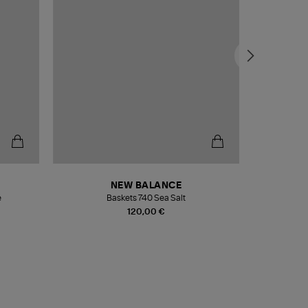
NEW BALANCE
e
Baskets 740 Sea Salt
Veste
120,00 €