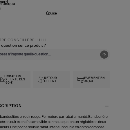
le
unique
Épuisé
RE CONSEILLÈRE LULLI
 question sur ce produit ?
LIVRAISON
RETOUR
PAIEMENT EN
OFFERTE DÈS
OFFERT
3X,4X
150 €
SCRIPTION
bandoulière en cuir rouge. Fermeture par rabat aimanté. Bandoulière
sée en cuir et chaîne amovible par mousquetons et réglable en deux
ueurs. Une poche sous le rabat. Intérieur doublé en coton composé