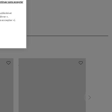
ntinuer sans accepter
ublicité et
étrer »,
s accepter »).