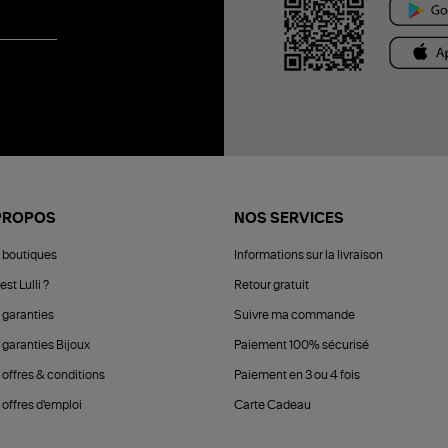
PROPOS
NOS SERVICES
 boutiques
Informations sur la livraison
est Lulli ?
Retour gratuit
 garanties
Suivre ma commande
 garanties Bijoux
Paiement 100% sécurisé
 offres & conditions
Paiement en 3 ou 4 fois
offres d'emploi
Carte Cadeau