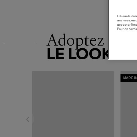
lulli-sur-la-t
analyses, en 
accepter l’en
Pour en savoir
Adoptez
LE LOOK
MADE I