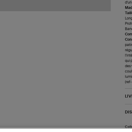
d'un
Made
Tail
Long
Prof
Band
Com
Cons
pati
régu
l'in
qui 
des 
coul
lumi
(re
LI
DI
Coll