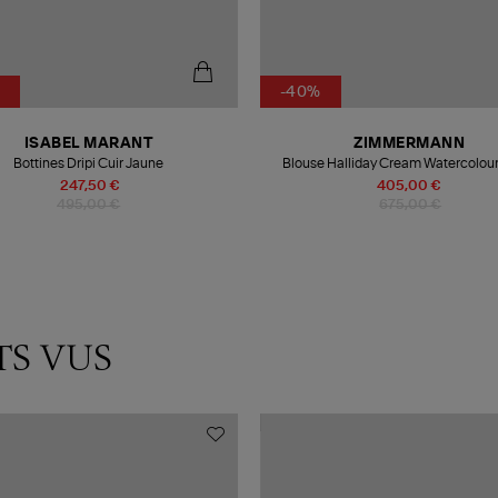
-40%
ISABEL MARANT
ZIMMERMANN
Bottines Dripi Cuir Jaune
Blouse Halliday Cream Watercolour 
247,50 €
405,00 €
495,00 €
675,00 €
TS VUS