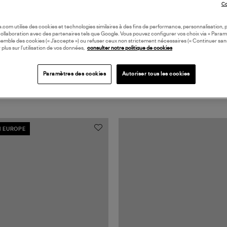
Co
oile.com utilise des cookies et technologies similaires à des fins de performance, personnalisation, p
collaboration avec des partenaires tels que Google. Vous pouvez configurer vos choix via « Param
semble des cookies (« J’accepte ») ou refuser ceux non strictement nécessaires (« Continuer san
 plus sur l’utilisation de vos données,
consulter notre politique de cookies
Paramètres des cookies
Autoriser tous les cookies
N EUROPE