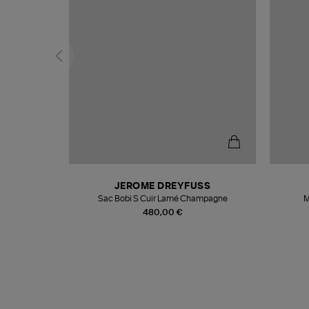
N
JEROME DREYFUSS
te
Sac Bobi S Cuir Lamé Champagne
M
480,00 €