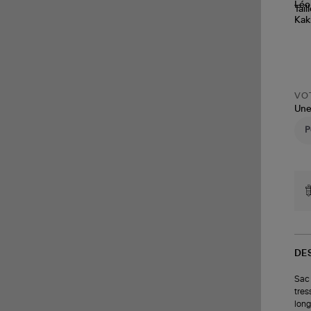
Tail
VOT
Une
DE
Sac 
tres
long