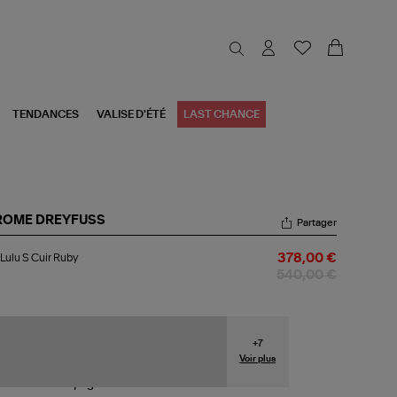
TENDANCES
VALISE D'ÉTÉ
LAST CHANCE
ROME DREYFUSS
Partager
c
Lulu S Cuir Ruby
378,00 €
u
540,00 €
r
by
+
7
Voir plus