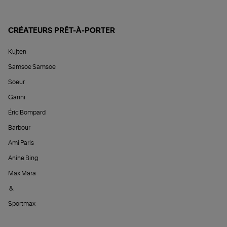
CRÉATEURS PRÊT-À-PORTER
Kujten
Samsoe Samsoe
Soeur
Ganni
Éric Bompard
Barbour
Ami Paris
Anine Bing
Max Mara
&
Sportmax