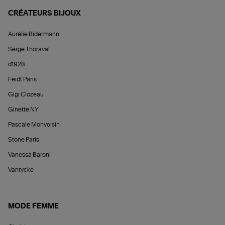
CRÉATEURS BIJOUX
Aurélie Bidermann
Serge Thoraval
d1928
Feidt Paris
Gigi Clozeau
Ginette NY
Pascale Monvoisin
Stone Paris
Vanessa Baroni
Vanrycke
MODE FEMME