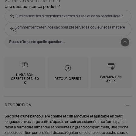
VOTRE CONSEILLÈRE LULLI
Une question sur ce produit ?
Quelles sont les dimensions exactes du sac et de sa bandoulière ?
Comment entretenir ce sac pour préserver sa couleur et sa matière
?
LIVRAISON
PAIEMENT EN
OFFERTE DÈS 150
RETOUR OFFERT
3X,4X
€
DESCRIPTION
Sac doté d’une bandoulière chaîne et cuir amovible et ajustable en deux
longueurs, avec large patte d’épaule en cuir pressionnée. Il se ferme par un
rabat à fermeture aimantée et présente un grand compartiment, une poche
zippée et un lien porte-clés. Il dispose également d’une petite poche sous le