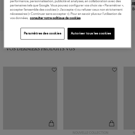
performance, personnalisation, publicité et analyses, en collaboration avec des
JEROME DREYFUSS
JEROME DREYFUSS
J
partenaires tels que Google. Vous pouvez configurer vos choix via « Paramétrer »,
Sac Lulu M Cuir Suédé
Sac Lulu M Imprimé Léopard
Sac B
accepter l’ensemble des cookies (« J’accepte ») ou refuser ceux non strictement
Imprimé Léopard Kaki
Kaki
nécessaires (« Continuer sans accepter »). Pour en savoir plus sur l’utilisation de
800,00 €
800,00 €
vos données,
consulter notre politique de cookies
Paramètres des cookies
Autoriser tous les cookies
VOS DERNIERS PRODUITS VUS
NOUVELLE COLLECTION
N