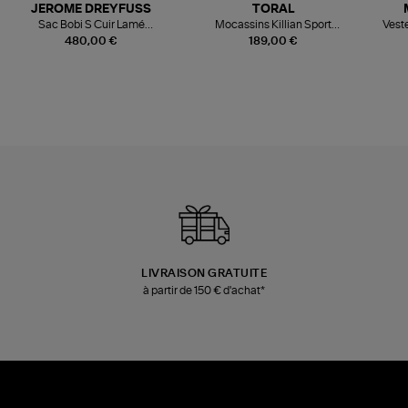
JEROME DREYFUSS
TORAL
Sac Bobi S Cuir Lamé
Mocassins Killian Sport
Veste
Champagne
Mousse
480,00 €
189,00 €
LIVRAISON GRATUITE
à partir de 150 € d'achat*