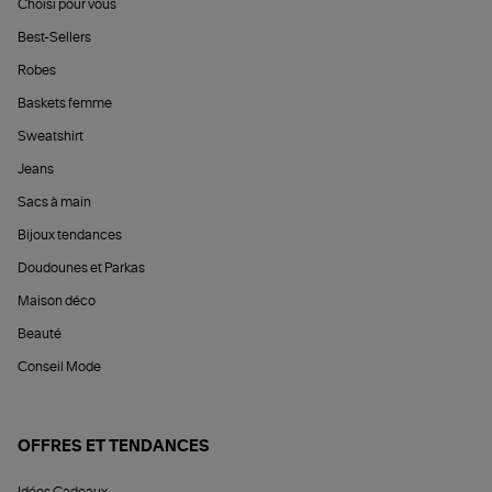
Choisi pour vous
Best-Sellers
Robes
Baskets femme
Sweatshirt
Jeans
Sacs à main
Bijoux tendances
Doudounes et Parkas
Maison déco
Beauté
Conseil Mode
OFFRES ET TENDANCES
Idées Cadeaux