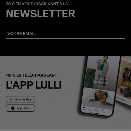
20 € EN VOUS INSCRIVANT À LA
NEWSLETTER
-10% EN TÉLÉCHARGEANT
L'APP LULLI