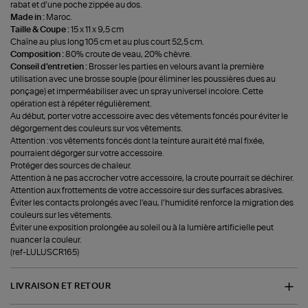
rabat et d’une poche zippée au dos.
Made in :
Maroc.
Taille & Coupe :
15 x 11 x 9,5 cm
Chaîne au plus long 105 cm et au plus court 52,5 cm.
Composition :
80% croute de veau, 20% chèvre.
Conseil d'entretien :
Brosser les parties en velours avant la première
utilisation avec une brosse souple (pour éliminer les poussières dues au
ponçage) et imperméabiliser avec un spray universel incolore. Cette
opération est à répéter régulièrement.
Au début, porter votre accessoire avec des vêtements foncés pour éviter le
dégorgement des couleurs sur vos vêtements.
Attention : vos vêtements foncés dont la teinture aurait été mal fixée,
pourraient dégorger sur votre accessoire.
Protéger des sources de chaleur.
Attention à ne pas accrocher votre accessoire, la croute pourrait se déchirer.
Attention aux frottements de votre accessoire sur des surfaces abrasives.
Éviter les contacts prolongés avec l’eau, l’humidité renforce la migration des
couleurs sur les vêtements.
Éviter une exposition prolongée au soleil ou à la lumière artificielle peut
nuancer la couleur.
(ref-LULUSCR165)
LIVRAISON ET RETOUR