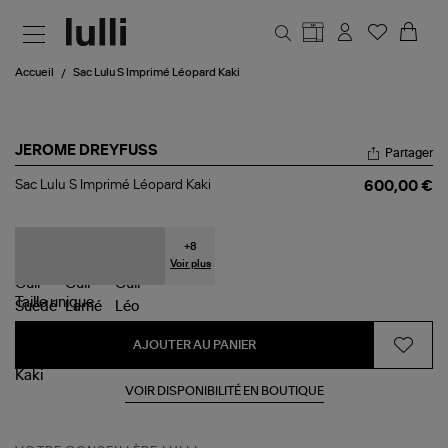
Aller au contenu principal
Accueil
Sac Lulu S Imprimé Léopard Kaki
JEROME DREYFUSS
Partager
Sac
Sac Lulu S Imprimé Léopard Kaki
600,00 €
Lulu
S
Imprimé
Léopard
+
8
Kaki
Voir plus
Taille
unique
AJOUTER AU PANIER
VOIR DISPONIBILITÉ EN BOUTIQUE