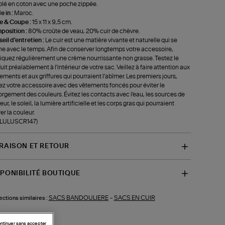
lé en coton avec une poche zippée.
 in :
Maroc.
le & Coupe :
15 x 11 x 9,5 cm.
position :
80% croûte de veau, 20% cuir de chèvre.
eil d'entretien :
Le cuir est une matière vivante et naturelle qui se
ne avec le temps. Afin de conserver longtemps votre accessoire,
iquez régulièrement une crème nourrissante non grasse. Testez le
uit préalablement à l'intérieur de votre sac. Veillez à faire attention aux
tements et aux griffures qui pourraient l'abîmer. Les premiers jours,
ez votre accessoire avec des vêtements foncés pour éviter le
rgement des couleurs. Évitez les contacts avec l'eau, les sources de
ur, le soleil, la lumière artificielle et les corps gras qui pourraient
rer la couleur.
f-LULUSCR147)
VRAISON ET RETOUR
SPONIBILITÉ BOUTIQUE
SACS BANDOULIERE
-
SACS EN CUIR
ections similaires :
ntinuer sans accepter