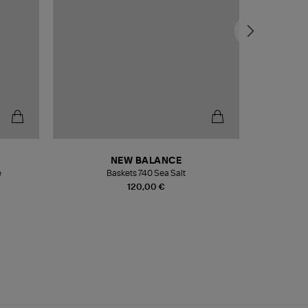
NEW BALANCE
e
Baskets 740 Sea Salt
Veste
120,00 €