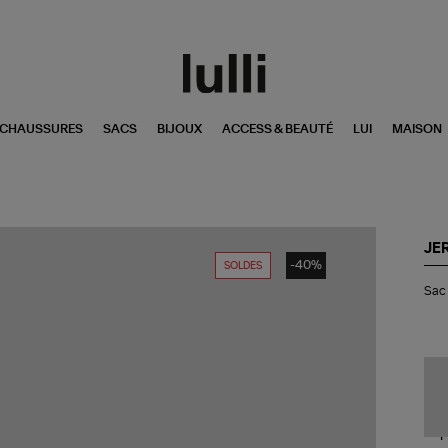
CHAUSSURES
SACS
BIJOUX
ACCESS & BEAUTÉ
LUI
MAISON
JE
-40%
SOLDES
Sa
Sac 
Lul
S
Or