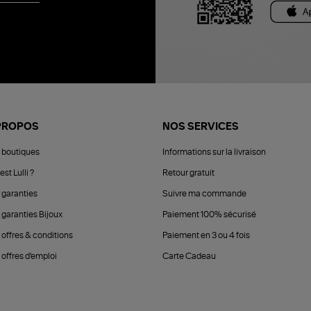
PROPOS
NOS SERVICES
 boutiques
Informations sur la livraison
est Lulli ?
Retour gratuit
 garanties
Suivre ma commande
 garanties Bijoux
Paiement 100% sécurisé
 offres & conditions
Paiement en 3 ou 4 fois
offres d'emploi
Carte Cadeau