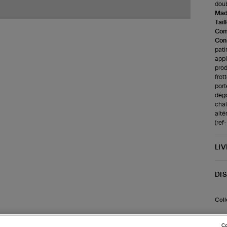
doub
Made
Tail
Com
Cons
pati
appl
prod
frot
port
dégo
chale
alté
(re
LI
DI
Coll
Co