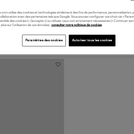
oile.com utilise des cookies et technologies similaires à des fins de performance, personnalisation, p
collaboration avec des partenaires tels que Google. Vous pouvez configurer vos choix via « Param
semble des cookies (« J’accepte ») ou refuser ceux non strictement nécessaires (« Continuer san
 plus sur l’utilisation de vos données,
consulter notre politique de cookies
Paramètres des cookies
Autoriser tous les cookies