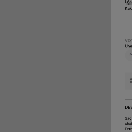
Tail
VOT
Une
DE
Sac 
chaî
Ferm