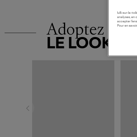
lulli-sur-la-t
analyses, en 
Adoptez
accepter l’en
Pour en savoir
LE LOOK