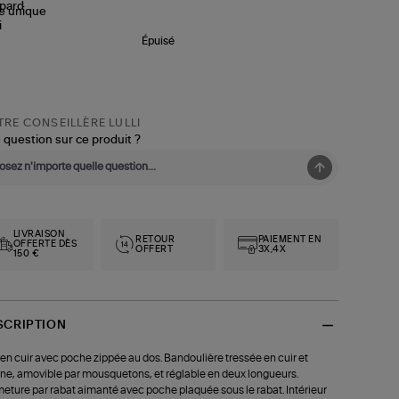
le
unique
Épuisé
RE CONSEILLÈRE LULLI
 question sur ce produit ?
LIVRAISON
RETOUR
PAIEMENT EN
OFFERTE DÈS
OFFERT
3X,4X
150 €
SCRIPTION
en cuir avec poche zippée au dos. Bandoulière tressée en cuir et
ne, amovible par mousquetons, et réglable en deux longueurs.
eture par rabat aimanté avec poche plaquée sous le rabat. Intérieur