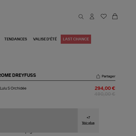
TENDANCES
VALISE D'ÉTÉ
LAST CHANCE
ROME DREYFUSS
Partager
c
Lulu S Orchidée
294,00 €
u
490,00 €
chidée
+
7
Voir plus