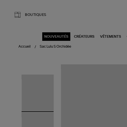
Aller au contenu principal
BOUTIQUES
NOUVEAUTÉS
CRÉATEURS
VÊTEMENTS
Accueil
Sac Lulu S Orchidée