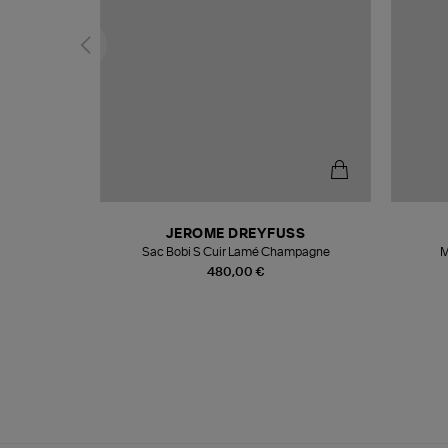
N
JEROME DREYFUSS
te
Sac Bobi S Cuir Lamé Champagne
M
480,00 €