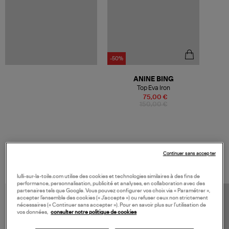
-50%
ANINE BING
Top Eva Iron
75,00 €
150,00 €
VOS DERNIERS PRODUITS VUS
Continuer sans accepter
lulli-sur-la-toile.com utilise des cookies et technologies similaires à des fins de
performance, personnalisation, publicité et analyses, en collaboration avec des
partenaires tels que Google. Vous pouvez configurer vos choix via « Paramétrer »,
accepter l’ensemble des cookies (« J’accepte ») ou refuser ceux non strictement
nécessaires (« Continuer sans accepter »). Pour en savoir plus sur l’utilisation de
vos données,
consulter notre politique de cookies