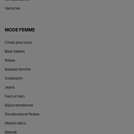
Vanrycke
MODE FEMME
Choisi pour vous
Best-Sellers
Robes
Baskets femme
Sweatshirt
Jeans
Sacs à main
Bijoux tendances
Doudounes et Parkas
Maison déco
Beauté