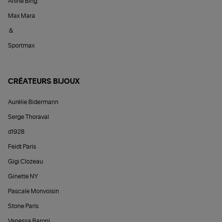
Anine Bing
Max Mara
&
Sportmax
CRÉATEURS BIJOUX
Aurélie Bidermann
Serge Thoraval
d1928
Feidt Paris
Gigi Clozeau
Ginette NY
Pascale Monvoisin
Stone Paris
Vanessa Baroni