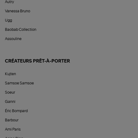
Autry
Vanessa Bruno
Ugg
Baobab Collection
Assouline
CRÉATEURS PRÊT-À-PORTER
Kujten
Samsoe Samsoe
Soeur
Ganni
Éric Bompard
Barbour
Ami Paris