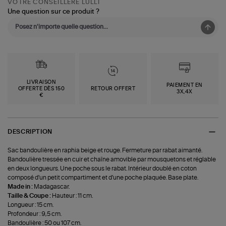
VOTRE CONSEILLÈRE LULLI
Une question sur ce produit ?
LIVRAISON
PAIEMENT EN
OFFERTE DÈS 150
RETOUR OFFERT
3X,4X
€
DESCRIPTION
Sac bandoulière en raphia beige et rouge. Fermeture par rabat aimanté.
Bandoulière tressée en cuir et chaîne amovible par mousquetons et réglable
en deux longueurs. Une poche sous le rabat. Intérieur doublé en coton
composé d'un petit compartiment et d'une poche plaquée. Base plate.
Made in :
Madagascar.
Taille & Coupe :
Hauteur : 11 cm.
Longueur : 15 cm.
Profondeur : 9,5 cm.
Bandoulière : 50 ou 107 cm.