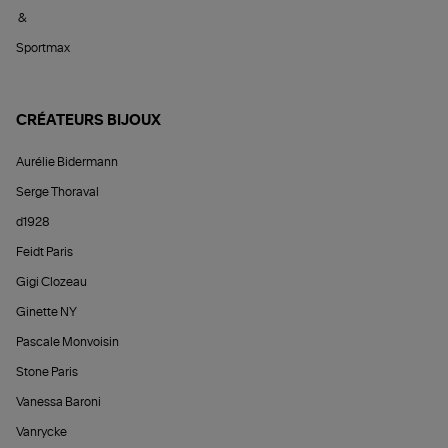
&
Sportmax
CRÉATEURS BIJOUX
Aurélie Bidermann
Serge Thoraval
d1928
Feidt Paris
Gigi Clozeau
Ginette NY
Pascale Monvoisin
Stone Paris
Vanessa Baroni
Vanrycke