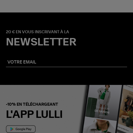
20 € EN VOUS INSCRIVANT À LA
NEWSLETTER
-10% EN TÉLÉCHARGEANT
L'APP LULLI