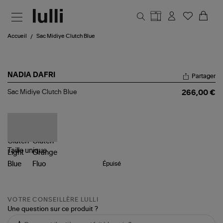
Aller au contenu principal
Accueil
Sac Midiye Clutch Blue
NADIA DAFRI
Partager
Sac
Sac Midiye Clutch Blue
266,00 €
Midiye
Clutch
Blue
Taille
unique
Épuisé
VOTRE CONSEILLÈRE LULLI
Une question sur ce produit ?