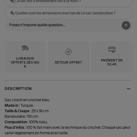
Ce sac est-il entièrement fait à la main ?
Quelles sont les dimensions exactes de ce sac bandoulière ?
LIVRAISON
PAIEMENT EN
OFFERTE DÈS 150
RETOUR OFFERT
3X,4X
€
DESCRIPTION
Sac clutch en crochet bleu.
Made in :
Turquie.
Taille & Coupe :
25 x 18 cm
Bandoulière : 110 cm.
Composition :
100% tissu.
Plus d'infos :
100 % fait main avec la technique du crochet. Chaque sac peut
varier légèrement en forme et en taille.