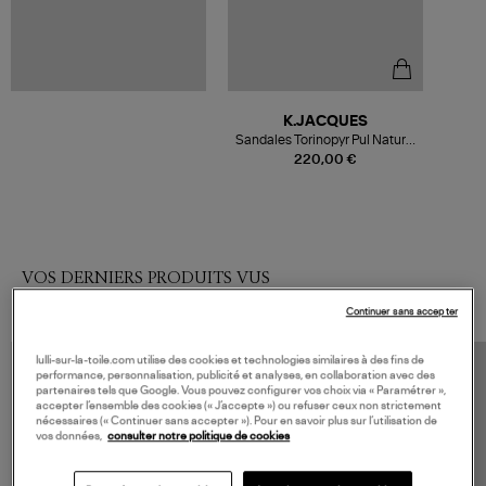
K.JACQUES
Sandales Torinopyr Pul Naturel
Or
220,00 €
VOS DERNIERS PRODUITS VUS
Continuer sans accepter
lulli-sur-la-toile.com utilise des cookies et technologies similaires à des fins de
performance, personnalisation, publicité et analyses, en collaboration avec des
partenaires tels que Google. Vous pouvez configurer vos choix via « Paramétrer »,
accepter l’ensemble des cookies (« J’accepte ») ou refuser ceux non strictement
nécessaires (« Continuer sans accepter »). Pour en savoir plus sur l’utilisation de
vos données,
consulter notre politique de cookies