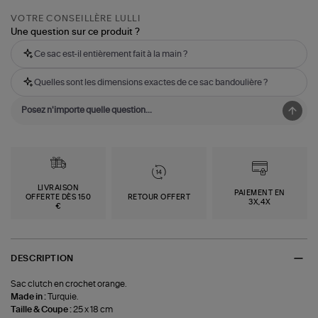
VOTRE CONSEILLÈRE LULLI
Une question sur ce produit ?
Ce sac est-il entièrement fait à la main ?
Quelles sont les dimensions exactes de ce sac bandoulière ?
LIVRAISON
PAIEMENT EN
OFFERTE DÈS 150
RETOUR OFFERT
3X,4X
€
DESCRIPTION
Sac clutch en crochet orange.
Made in :
Turquie.
Taille & Coupe :
25 x 18 cm