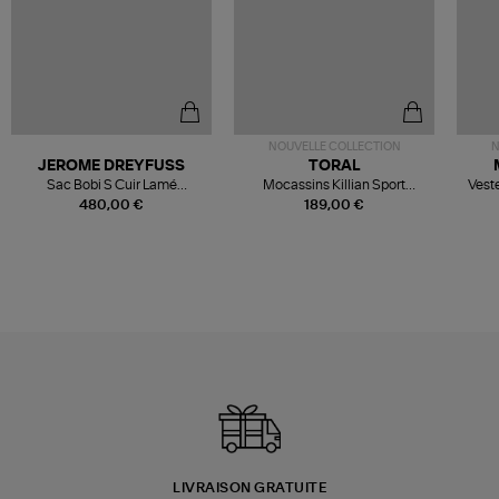
NOUVELLE COLLECTION
N
JEROME DREYFUSS
TORAL
Sac Bobi S Cuir Lamé
Mocassins Killian Sport
Veste
Champagne
Mousse
480,00 €
189,00 €
LIVRAISON GRATUITE