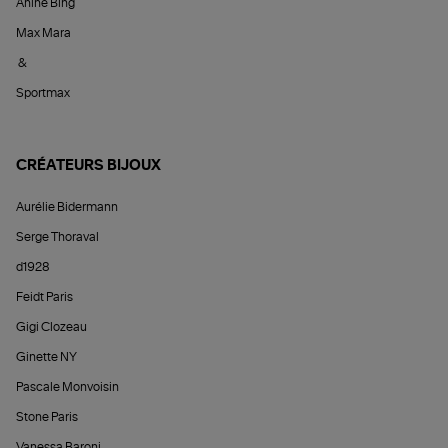
Anine Bing
Max Mara
&
Sportmax
CRÉATEURS BIJOUX
Aurélie Bidermann
Serge Thoraval
d1928
Feidt Paris
Gigi Clozeau
Ginette NY
Pascale Monvoisin
Stone Paris
Vanessa Baroni