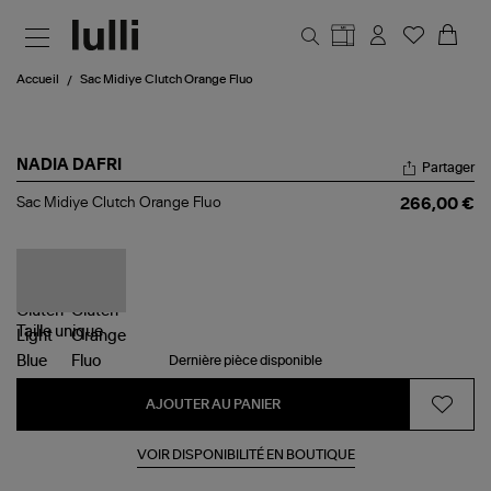
Aller au contenu principal
Accueil
Sac Midiye Clutch Orange Fluo
NADIA DAFRI
Partager
Sac
Sac Midiye Clutch Orange Fluo
266,00 €
Midiye
Clutch
Orange
Fluo
Taille
unique
Dernière pièce disponible
AJOUTER AU PANIER
VOIR DISPONIBILITÉ EN BOUTIQUE