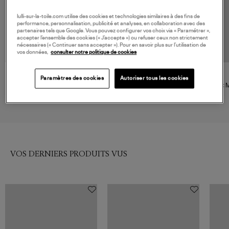
lulli-sur-la-toile.com utilise des cookies et technologies similaires à des fins de
performance, personnalisation, publicité et analyses, en collaboration avec des
partenaires tels que Google. Vous pouvez configurer vos choix via « Paramétrer »,
accepter l’ensemble des cookies (« J’accepte ») ou refuser ceux non strictement
nécessaires (« Continuer sans accepter »). Pour en savoir plus sur l’utilisation de
vos données,
consulter notre politique de cookies
CLARIS VIROT
GANNI
Paramètres des cookies
Autoriser tous les cookies
Sac Mini Ava Python Terracotta
Sac Hobo Mini Grained Goji
Sac M
Berry
450,00 €
395,00 €
VOS DERNIERS PRODUITS VUS