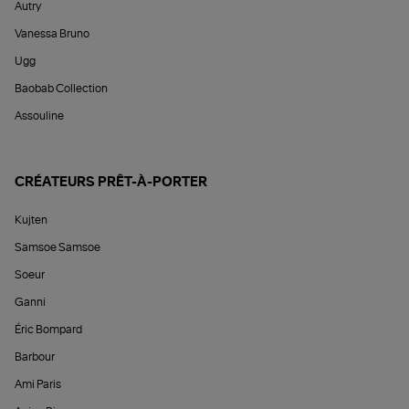
Autry
Vanessa Bruno
Ugg
Baobab Collection
Assouline
CRÉATEURS PRÊT-À-PORTER
Kujten
Samsoe Samsoe
Soeur
Ganni
Éric Bompard
Barbour
Ami Paris