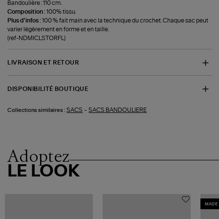
Bandoulière : 110 cm.
Composition :
100% tissu.
Plus d'infos :
100 % fait main avec la technique du crochet. Chaque sac peut
varier légèrement en forme et en taille.
(ref-NDMICLSTORFL)
LIVRAISON ET RETOUR
DISPONIBILITÉ BOUTIQUE
-
SACS
SACS BANDOULIERE
Collections similaires :
Adoptez
LE LOOK
MADE 