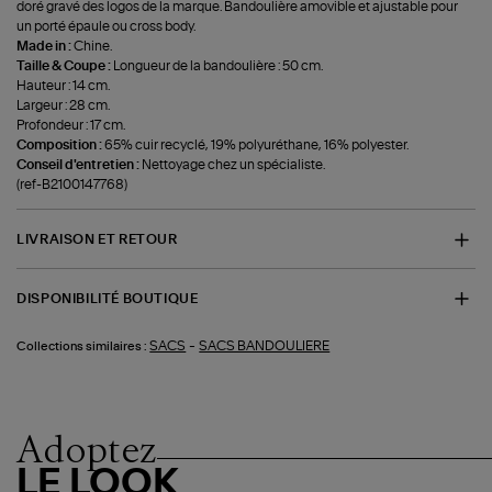
doré gravé des logos de la marque. Bandoulière amovible et ajustable pour
un porté épaule ou cross body.
Made in :
Chine.
Taille & Coupe :
Longueur de la bandoulière : 50 cm.
Hauteur : 14 cm.
Largeur : 28 cm.
Profondeur : 17 cm.
Composition :
65% cuir recyclé, 19% polyuréthane, 16% polyester.
Conseil d'entretien :
Nettoyage chez un spécialiste.
(ref-B2100147768)
LIVRAISON ET RETOUR
DISPONIBILITÉ BOUTIQUE
-
SACS
SACS BANDOULIERE
Collections similaires :
Adoptez
LE LOOK