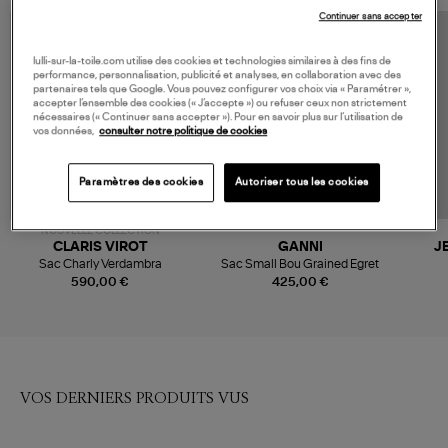
Continuer sans accepter
lulli-sur-la-toile.com utilise des cookies et technologies similaires à des fins de
performance, personnalisation, publicité et analyses, en collaboration avec des
partenaires tels que Google. Vous pouvez configurer vos choix via « Paramétrer »,
accepter l’ensemble des cookies (« J’accepte ») ou refuser ceux non strictement
nécessaires (« Continuer sans accepter »). Pour en savoir plus sur l’utilisation de
vos données,
consulter notre politique de cookies
Paramètres des cookies
Autoriser tous les cookies
NOUVELLE COLLECTION
CLARIS VIROT
GANNI
J
Sac Charly Verdambra
Sac Small Bou Grained Egret
590,00 €
425,00 €
VOS DERNIERS PRODUITS VUS