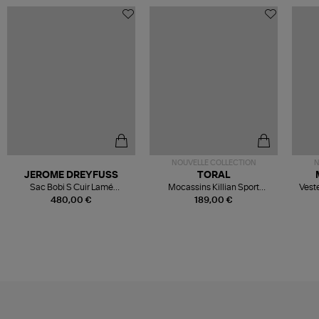
NOUVELLE COLLECTION
N
JEROME DREYFUSS
TORAL
Sac Bobi S Cuir Lamé
Mocassins Killian Sport
Veste
Champagne
Mousse
480,00 €
189,00 €