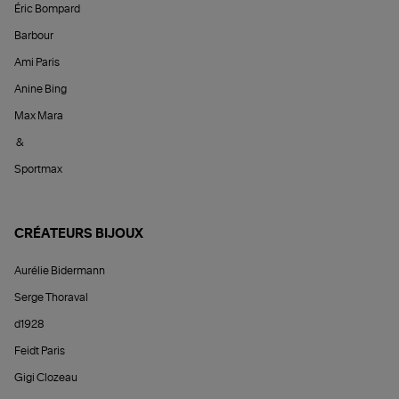
Éric Bompard
Barbour
Ami Paris
Anine Bing
Max Mara
&
Sportmax
CRÉATEURS BIJOUX
Aurélie Bidermann
Serge Thoraval
d1928
Feidt Paris
Gigi Clozeau