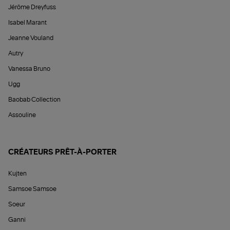
Jérôme Dreyfuss
Isabel Marant
Jeanne Vouland
Autry
Vanessa Bruno
Ugg
Baobab Collection
Assouline
CRÉATEURS PRÊT-À-PORTER
Kujten
Samsoe Samsoe
Soeur
Ganni