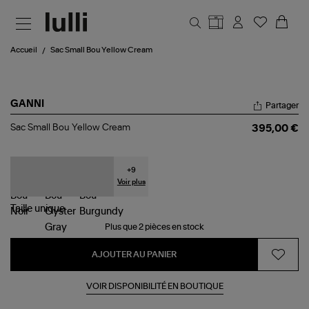
Aller au contenu principal
Accueil
Sac Small Bou Yellow Cream
GANNI
Partager
Sac
Sac Small Bou Yellow Cream
395,00 €
Small
Bou
Yellow
Cream
+
9
Voir plus
Taille
unique
Plus que 2 pièces en stock
AJOUTER AU PANIER
VOIR DISPONIBILITÉ EN BOUTIQUE