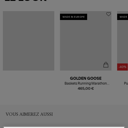
MADE IN EUROPE
MADE 
-40%
GOLDEN GOOSE
Baskets Running Marathon
Pu
Brown/Platinum
465,00 €
VOUS AIMEREZ AUSSI