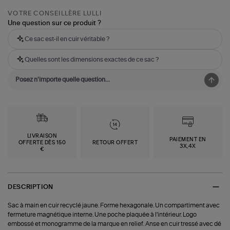
VOTRE CONSEILLÈRE LULLI
Une question sur ce produit ?
Ce sac est-il en cuir véritable ?
Quelles sont les dimensions exactes de ce sac ?
LIVRAISON
PAIEMENT EN
OFFERTE DÈS 150
RETOUR OFFERT
3X,4X
€
DESCRIPTION
Sac à main en cuir recyclé jaune. Forme hexagonale. Un compartiment avec
fermeture magnétique interne. Une poche plaquée à l'intérieur. Logo
embossé et monogramme de la marque en relief. Anse en cuir tressé avec dé