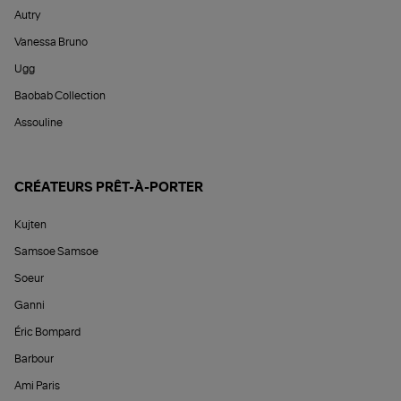
Autry
Vanessa Bruno
Ugg
Baobab Collection
Assouline
CRÉATEURS PRÊT-À-PORTER
Kujten
Samsoe Samsoe
Soeur
Ganni
Éric Bompard
Barbour
Ami Paris