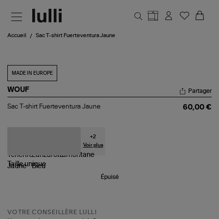
Aller au contenu principal
Accueil
Sac T-shirt Fuerteventura Jaune
MADE IN EUROPE
WOUF
Partager
Sac
Sac T-shirt Fuerteventura Jaune
60,00 €
T-
shirt
Fuerteventura
Jaune
+
2
Voir plus
Taille
unique
Épuisé
VOTRE CONSEILLÈRE LULLI