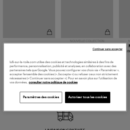
NOUVELLE COLLECTION
N
JEROME DREYFUSS
TORAL
Continuer sans accepter
Sac Bobi S Cuir Lamé
Mocassins Killian Sport
Veste
Champagne
Mousse
480,00 €
189,00 €
lulli-sur-la-toile.com utilise des cookies et technologies similaires à des fins de
performance, personnalisation, publicité et analyses, en collaboration avec des
partenaires tels que Google. Vous pouvez configurer vos choix via « Paramétrer »,
accepter l’ensemble des cookies (« J’accepte ») ou refuser ceux non strictement
nécessaires (« Continuer sans accepter »). Pour en savoir plus sur l’utilisation de
vos données,
consulter notre politique de cookies
Paramètres des cookies
Autoriser tous les cookies