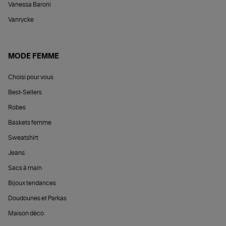
Vanessa Baroni
Vanrycke
MODE FEMME
Choisi pour vous
Best-Sellers
Robes
Baskets femme
Sweatshirt
Jeans
Sacs à main
Bijoux tendances
Doudounes et Parkas
Maison déco