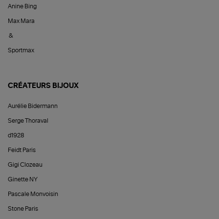
Anine Bing
Max Mara
&
Sportmax
CRÉATEURS BIJOUX
Aurélie Bidermann
Serge Thoraval
d1928
Feidt Paris
Gigi Clozeau
Ginette NY
Pascale Monvoisin
Stone Paris