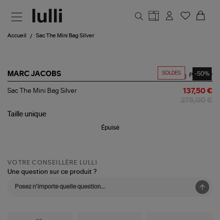
Aller au contenu principal
Accueil
Sac The Mini Bag Silver
SOLDES
-50%
MARC JACOBS
Partager
Sac
Sac The Mini Bag Silver
137,50 €
The
275,00 €
Mini
Bag
Taille
unique
Silver
Épuisé
VOTRE CONSEILLÈRE LULLI
Une question sur ce produit ?