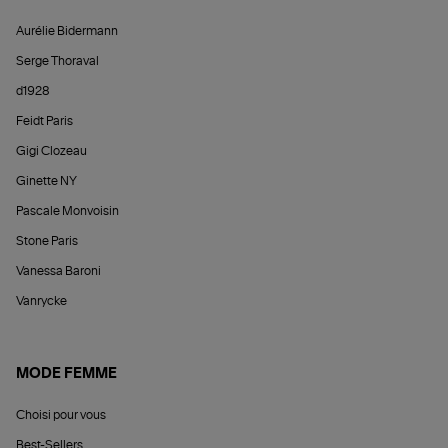
Aurélie Bidermann
Serge Thoraval
d1928
Feidt Paris
Gigi Clozeau
Ginette NY
Pascale Monvoisin
Stone Paris
Vanessa Baroni
Vanrycke
MODE FEMME
Choisi pour vous
Best-Sellers