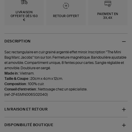
LIVRAISON
PAIEMENT EN
OFFERTE DÈS 150
RETOUR OFFERT
3X,4X
€
DESCRIPTION
Sac rectangulaire en cuir grainé argenté effet miroir. Inscription "The Mini
Bag Marc Jacobs" ton sur ton. Fermeture magnétique. Bandoulière ajustable
et amovible. Compartiment unique, 8 fentes pour cartes. Sangle réglable et
amovible. Doublure en sergé.
Made in :
Vietnam.
Taille & Coupe :
20cm x 4cm x 12cm.
Composition :
100% cuir.
Conseil d'entretien :
Nettoyage chez un spécialiste.
(ref-2F4SMN006S02040)
LIVRAISON ET RETOUR
DISPONIBILITÉ BOUTIQUE