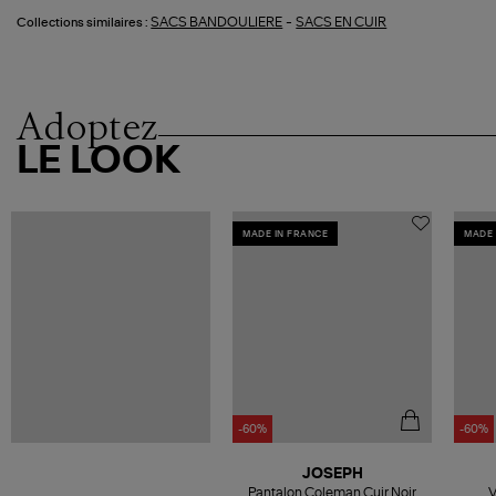
-
SACS BANDOULIERE
SACS EN CUIR
Collections similaires :
Adoptez
LE LOOK
MADE IN FRANCE
MADE 
-60%
-60%
JOSEPH
Pantalon Coleman Cuir Noir
V