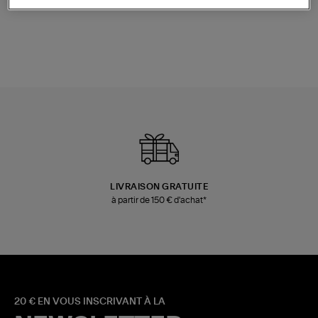
Champagne
Mousse
480,00 €
189,00 €
LIVRAISON GRATUITE
à partir de 150 € d'achat*
20 € EN VOUS INSCRIVANT À LA