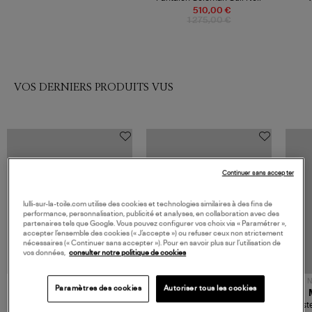
510,00 €
1 275,00 €
VOS DERNIERS PRODUITS VUS
Continuer sans accepter
lulli-sur-la-toile.com utilise des cookies et technologies similaires à des fins de
performance, personnalisation, publicité et analyses, en collaboration avec des
partenaires tels que Google. Vous pouvez configurer vos choix via « Paramétrer »,
accepter l’ensemble des cookies (« J’accepte ») ou refuser ceux non strictement
nécessaires (« Continuer sans accepter »). Pour en savoir plus sur l’utilisation de
vos données,
consulter notre politique de cookies
NOUVELLE COLLECTION
N
Paramètres des cookies
Autoriser tous les cookies
JEROME DREYFUSS
TORAL
Sac Bobi S Cuir Lamé
Mocassins Killian Sport
Veste