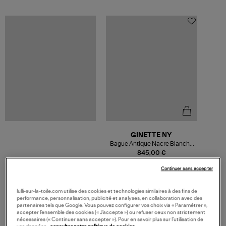
GINETTE NY
Bague Antique Nacre Blanche
Or Rose
845,00 €
Continuer sans accepter
lulli-sur-la-toile.com utilise des cookies et technologies similaires à des fins de
performance, personnalisation, publicité et analyses, en collaboration avec des
partenaires tels que Google. Vous pouvez configurer vos choix via « Paramétrer »,
VOS DERNIERS PRODUITS VUS
accepter l’ensemble des cookies (« J’accepte ») ou refuser ceux non strictement
nécessaires (« Continuer sans accepter »). Pour en savoir plus sur l’utilisation de