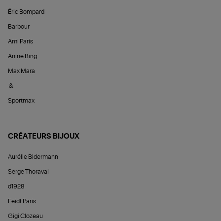
Éric Bompard
Barbour
Ami Paris
Anine Bing
Max Mara
&
Sportmax
CRÉATEURS BIJOUX
Aurélie Bidermann
Serge Thoraval
d1928
Feidt Paris
Gigi Clozeau