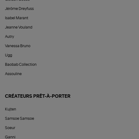
Jérôme Dreyfuss
Isabel Marant
Jeanne Vouland
Autry
Vanessa Bruno
Ugg
Baobab Collection
Assouline
CRÉATEURS PRÊT-À-PORTER
Kujten
Samsoe Samsoe
Soeur
Ganni