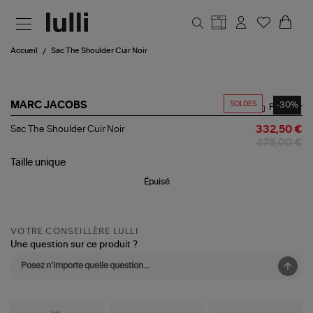
Aller au contenu principal
Accueil
Sac The Shoulder Cuir Noir
SOLDES
-30%
MARC JACOBS
Partager
Sac
Sac The Shoulder Cuir Noir
332,50 €
The
475,00 €
Shoulder
Cuir
Taille
unique
Noir
Épuisé
VOTRE CONSEILLÈRE LULLI
Une question sur ce produit ?