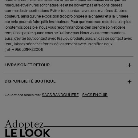
marques et veinures sont naturelles et ne doivent pas être considérées
comme des imperfections. Evitez tout contact avec des matières d'autres
couleurs, ainsi qu'une exposition trop prolongée à la chaleur et à la lumière
car cela pourrait faire pâlir les couleurs. Pour que votre sac reste beau le plus
longtemps possible, nous vous recommandons d'en prendre soin et de le
remplir de papier quand vous ne l'utilisez pas. Nous vous recommandons
aussi d'éviter tout contact avec l'eau ou produits gras. En cas de contact avec
l'eau, laissez sécher et frottez délicatement avec un chiffon doux.
(ref-H956L01PF22001)
LIVRAISON ET RETOUR
DISPONIBILITÉ BOUTIQUE
-
SACS BANDOULIERE
SACS EN CUIR
Collections similaires :
Adoptez
LE LOOK