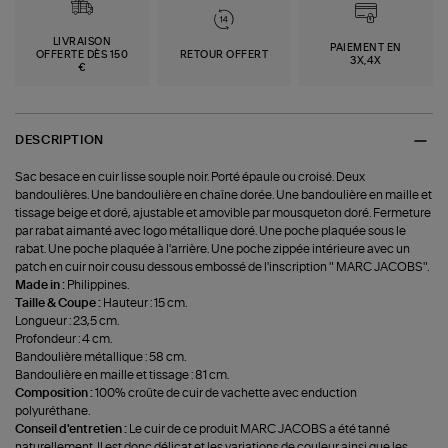
LIVRAISON
PAIEMENT EN
OFFERTE DÈS 150
RETOUR OFFERT
3X,4X
€
DESCRIPTION
Sac besace en cuir lisse souple noir. Porté épaule ou croisé. Deux
bandoulières. Une bandoulière en chaîne dorée. Une bandoulière en maille et
tissage beige et doré, ajustable et amovible par mousqueton doré. Fermeture
par rabat aimanté avec logo métallique doré. Une poche plaquée sous le
rabat. Une poche plaquée à l'arrière. Une poche zippée intérieure avec un
patch en cuir noir cousu dessous embossé de l'inscription " MARC JACOBS".
Made in :
Philippines.
Taille & Coupe :
Hauteur : 15 cm.
Longueur : 23,5 cm.
Profondeur : 4 cm.
Bandoulière métallique : 58 cm.
Bandoulière en maille et tissage : 81 cm.
Composition :
100% croûte de cuir de vachette avec enduction
polyuréthane.
Conseil d'entretien :
Le cuir de ce produit MARC JACOBS a été tanné
naturellement. Il est donc délicat et les variations de couleur ainsi que les