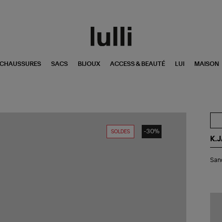
CHAUSSURES
SACS
BIJOUX
ACCESS & BEAUTÉ
LUI
MAISON
-30%
SOLDES
K.
San
Sand
Epi
Cui
Pul
Noi
Br