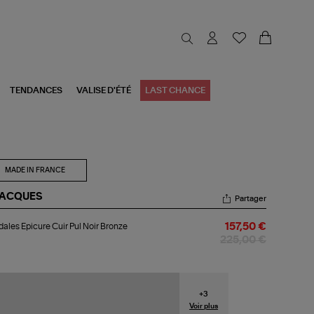
TENDANCES
VALISE D'ÉTÉ
LAST CHANCE
MADE IN FRANCE
JACQUES
Partager
dales
ales Epicure Cuir Pul Noir Bronze
157,50 €
cure
r
225,00 €
r
onze
+
3
Voir plus