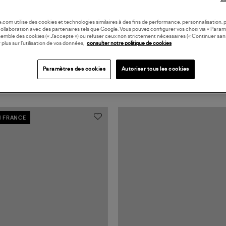
oile.com utilise des cookies et technologies similaires à des fins de performance, personnalisation, p
collaboration avec des partenaires tels que Google. Vous pouvez configurer vos choix via « Param
semble des cookies (« J’accepte ») ou refuser ceux non strictement nécessaires (« Continuer san
 plus sur l’utilisation de vos données,
consulter notre politique de cookies
Paramètres des cookies
Autoriser tous les cookies
N FRANCE