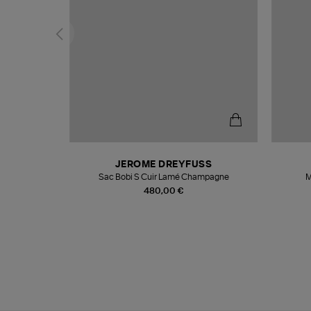
N
JEROME DREYFUSS
te
Sac Bobi S Cuir Lamé Champagne
M
480,00 €