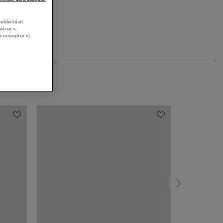
ublicité et
étrer »,
s accepter »).