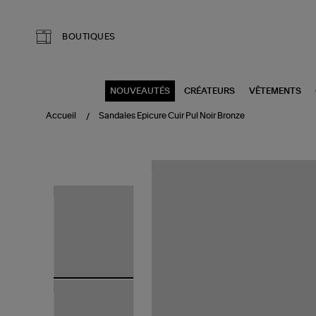
Aller au contenu principal
BOUTIQUES
NOUVEAUTÉS
CRÉATEURS
VÊTEMENTS
Accueil
Sandales Epicure Cuir Pul Noir Bronze