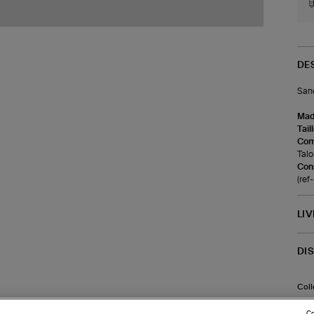
DE
Sand
Made
Tail
Com
Talo
Cons
(re
LI
DI
Coll
Co