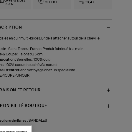
OFFERTE DÈS
OFFERT
3X,4X
150 €
SCRIPTION
ales en cuir multi-brides. Bride à attacher autour de la cheville.
 in :
Saint-Tropez, France. Produit fabriqué à la main.
le & Coupe :
Talons : 0,5 cm.
position :
Semelles : 100% cuir.
ns : 100% caoutchouc hévéa naturel.
eil d'entretien :
Nettoyage chez un spécialiste.
f-EPICUREPUNOBR)
VRAISON ET RETOUR
SPONIBILITÉ BOUTIQUE
SANDALES
ections similaires :
ntinuer sans accepter