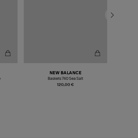
NEW BALANCE
e
Baskets 740 Sea Salt
Veste
120,00 €