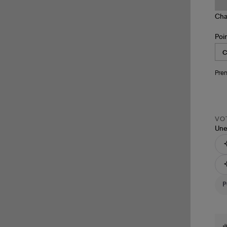
Poi
Pren
VOT
Une