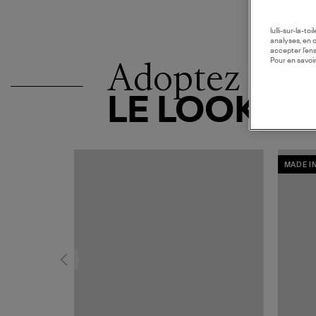
lulli-sur-la-t
analyses, en 
accepter l’en
Adoptez
Pour en savoir
LE LOOK
MADE I