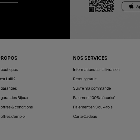
PROPOS
NOS SERVICES
 boutiques
Informations sur la livraison
est Lulli ?
Retour gratuit
 garanties
Suivre ma commande
 garanties Bijoux
Paiement 100% sécurisé
 offres & conditions
Paiement en 3 ou 4 fois
offres d'emploi
Carte Cadeau