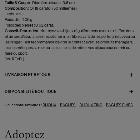
Taille & Coupe :
Diamètre disque : 0,6 cm.
Composition :
Or 18 carats (750 millièmes).
Lapis Lazuli.
Poids d'or : 1,05 g.
Poids des pierres : 0,62 carat.
Conseil d'entretien :
Nettoyez vos bijoux régulièrement avec un chiffon doux
et un peu d'eau, laissez-les sécher à l'air libre avant de les porter à nouveau ou
les ranger. Il est recommandé d'éviter le contact avec les produits ménagers,
les cosmétiques, la mer ou la piscine et de retirez vos bijoux pour dormir ou
faire du sport.
(ref-REVEL)
LIVRAISON ET RETOUR
DISPONIBILITÉ BOUTIQUE
-
-
-
BIJOUX
BAGUES
BIJOUX FINS
BAGUES FINES
Collections similaires :
Adoptez