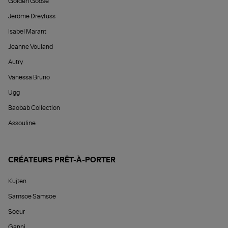
Golden Goose
Jérôme Dreyfuss
Isabel Marant
Jeanne Vouland
Autry
Vanessa Bruno
Ugg
Baobab Collection
Assouline
CRÉATEURS PRÊT-À-PORTER
Kujten
Samsoe Samsoe
Soeur
Ganni