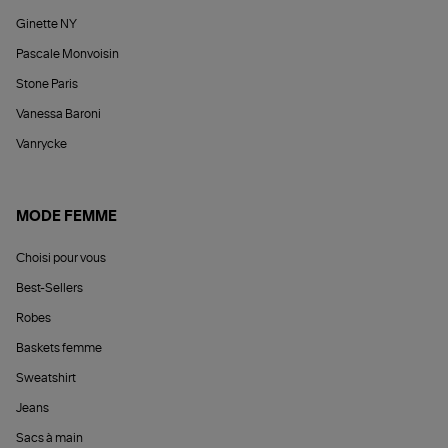
Ginette NY
Pascale Monvoisin
Stone Paris
Vanessa Baroni
Vanrycke
MODE FEMME
Choisi pour vous
Best-Sellers
Robes
Baskets femme
Sweatshirt
Jeans
Sacs à main