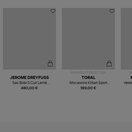
NOUVELLE COLLECTION
N
JEROME DREYFUSS
TORAL
Sac Bobi S Cuir Lamé
Mocassins Killian Sport
Veste
Champagne
Mousse
480,00 €
189,00 €