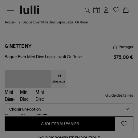
Aller au contenu principal
Accueil
Bague Ever Mini Disc Lapis Lazuli Or Rose
GINETTE NY
Partager
Bague
Bague Ever Mini Disc Lapis Lazuli Or Rose
575,00 €
Ever
Mini
Disc
Lapis
+
14
Lazuli
Voir plus
Or
Rose
Guide des tailles
Taille
AJOUTER AU PANIER
VOIR DISPONIBILITÉ EN BOUTIQUE