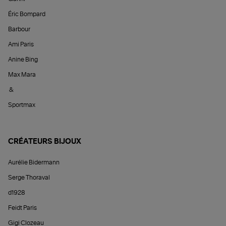
Éric Bompard
Barbour
Ami Paris
Anine Bing
Max Mara
&
Sportmax
CRÉATEURS BIJOUX
Aurélie Bidermann
Serge Thoraval
d1928
Feidt Paris
Gigi Clozeau