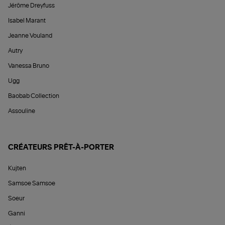
Jérôme Dreyfuss
Isabel Marant
Jeanne Vouland
Autry
Vanessa Bruno
Ugg
Baobab Collection
Assouline
CRÉATEURS PRÊT-À-PORTER
Kujten
Samsoe Samsoe
Soeur
Ganni