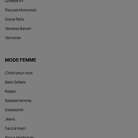
Ginette NY
Pascale Monvoisin
Stone Paris
Vanessa Baroni
Vanrycke
MODE FEMME
Choisi pour vous
Best-Sellers
Robes
Baskets femme
Sweatshirt
Jeans
Sacs à main
Bijoux tendances