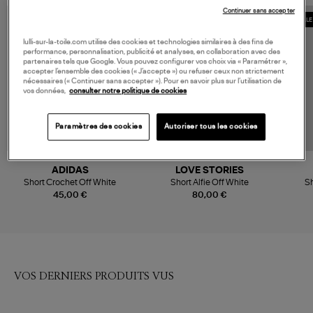
Continuer sans accepter
COLLE
lulli-sur-la-toile.com utilise des cookies et technologies similaires à des fins de
performance, personnalisation, publicité et analyses, en collaboration avec des
partenaires tels que Google. Vous pouvez configurer vos choix via « Paramétrer »,
accepter l’ensemble des cookies (« J’accepte ») ou refuser ceux non strictement
nécessaires (« Continuer sans accepter »). Pour en savoir plus sur l’utilisation de
vos données,
consulter notre politique de cookies
Paramètres des cookies
Autoriser tous les cookies
ADIDAS
LOVE STORIES
Short Crochet Off White
Short Alfie Off White
Sh
C
45,00 €
80,00 €
VOS DERNIERS PRODUITS VUS