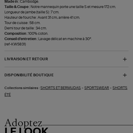
Made in :
Cambodge.
Taille & Coupe :
Notre mannequin porte une taille S et mesure 172 cm.
Longueur de jambe (taille S) : 7 cm.
Hauteur de fourche : Avant 31 cm, arrière 41 cm.
Tour de cuisse : 58 cm.
Demi tour de taille : 34 cm.
Composition :
100% coton.
Conseil d'entretien :
Lavage délicat en machine à 30°.
(ref-KW5831)
LIVRAISON ET RETOUR
DISPONIBILITÉ BOUTIQUE
-
-
SHORTS ET BERMUDAS
SPORTSWEAR
SHORTS
Collections similaires :
ÉTÉ
Adoptez
LE LOOK