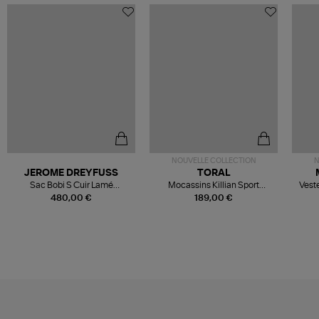
NOUVELLE COLLECTION
N
JEROME DREYFUSS
TORAL
Sac Bobi S Cuir Lamé
Mocassins Killian Sport
Veste
Champagne
Mousse
480,00 €
189,00 €