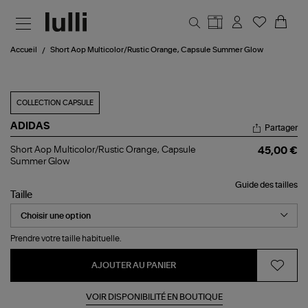
Aller au contenu principal
Accueil
Short Aop Multicolor/Rustic Orange, Capsule Summer Glow
COLLECTION CAPSULE
ADIDAS
Partager
Short
Short Aop Multicolor/Rustic Orange, Capsule
45,00 €
Aop
Summer Glow
Multicolor/Rustic
Orange,
Guide des tailles
Capsule
Taille
Summer
Glow
Prendre votre taille habituelle.
AJOUTER AU PANIER
VOIR DISPONIBILITÉ EN BOUTIQUE