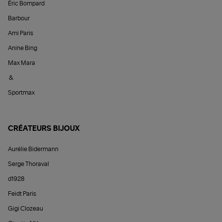
Éric Bompard
Barbour
Ami Paris
Anine Bing
Max Mara
&
Sportmax
CRÉATEURS BIJOUX
Aurélie Bidermann
Serge Thoraval
d1928
Feidt Paris
Gigi Clozeau