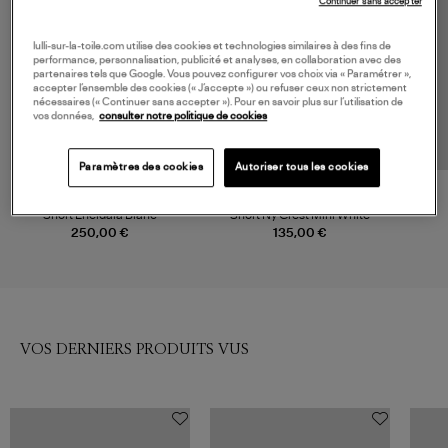
Continuer sans accepter
lulli-sur-la-toile.com utilise des cookies et technologies similaires à des fins de
performance, personnalisation, publicité et analyses, en collaboration avec des
partenaires tels que Google. Vous pouvez configurer vos choix via « Paramétrer »,
accepter l’ensemble des cookies (« J’accepte ») ou refuser ceux non strictement
nécessaires (« Continuer sans accepter »). Pour en savoir plus sur l’utilisation de
vos données,
consulter notre politique de cookies
Paramètres des cookies
Autoriser tous les cookies
ISABEL MARANT
SPORTY & RICH
Short Eneidala Blanc
Short Ny Crest Mini White
250,00 €
135,00 €
VOS DERNIERS PRODUITS VUS