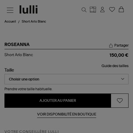
Aller au contenu principal
Accueil
Short Arlo Blanc
ROSEANNA
Partager
Short
Short Arlo Blanc
150,00 €
Arlo
Blanc
Guide des tailles
Taille
Prendre votre taille habituelle.
AJOUTER AU PANIER
VOIR DISPONIBILITÉ EN BOUTIQUE
VOTRE CONSEILLÈRE LULLI