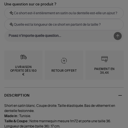
Une question sur ce produit ?
Ce short est-il entièrement en satin ou la dentelle est-elle un ajout ?
Quelle est la longueur de ce short en partant de la taille ?
LIVRAISON
PAIEMENT EN
OFFERTE DÈS 150
RETOUR OFFERT
3X,4X
€
DESCRIPTION
Short en satin blanc. Coupe droite. Taille élastiquée. Bas de vêtement en
dentelle festonnée.
Made in :
Tunisie.
Taille & Coupe :
Notre mannequin mesure 1m72 et porte une taille 36.
Longueur de jambe (taille 36) : 17 cm.