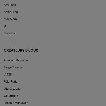
Ami Paris
Anine Bing
Max Mara
&
Sportmax
CRÉATEURS BIJOUX
Aurélie Bidermann
Serge Thoraval
d1928
Feidt Paris
Gigi Clozeau
Ginette NY
Pascale Monvoisin