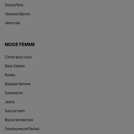
Stone Paris
Vanessa Baroni
Vanrycke
MODE FEMME
Choisi pour vous
Best-Sellers
Robes
Baskets femme
Sweatshirt
Jeans
Sacs à main
Bijoux tendances
Doudounes et Parkas