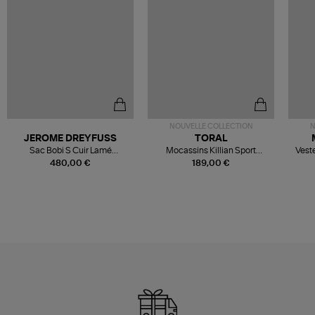
NOUVELLE COLLECTION
N
JEROME DREYFUSS
TORAL
Sac Bobi S Cuir Lamé
Mocassins Killian Sport
Veste
Champagne
Mousse
480,00 €
189,00 €