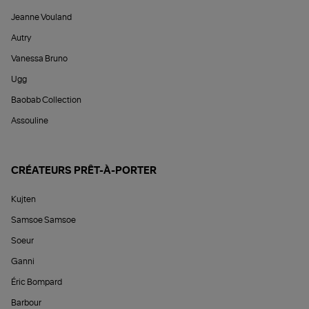
Jeanne Vouland
Autry
Vanessa Bruno
Ugg
Baobab Collection
Assouline
CRÉATEURS PRÊT-À-PORTER
Kujten
Samsoe Samsoe
Soeur
Ganni
Éric Bompard
Barbour