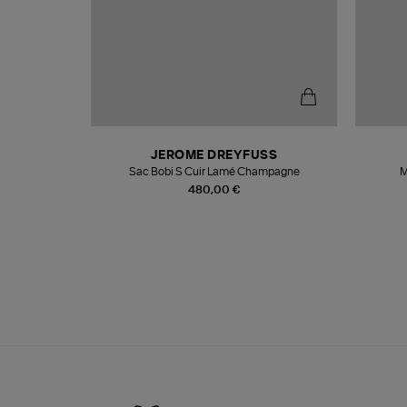
N
JEROME DREYFUSS
te
Sac Bobi S Cuir Lamé Champagne
M
480,00 €