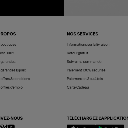
PROPOS
NOS SERVICES
 boutiques
Informations sur la livraison
est Lulli ?
Retour gratuit
 garanties
Suivre ma commande
 garanties Bijoux
Paiement 100% sécurisé
 offres & conditions
Paiement en 3 ou 4 fois
offres d'emploi
Carte Cadeau
IVEZ-NOUS
TÉLÉCHARGEZ L'APPLICATIO