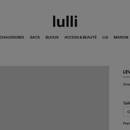
CHAUSSURES
SACS
BIJOUX
ACCESS & BEAUTÉ
LUI
MAISON
LEV
Sho
Shor
Ba
Da
Jor
Bla
Tail
Op
Mi
Fp
Pren