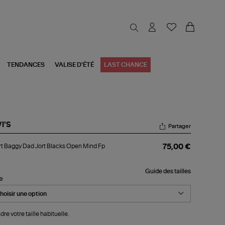
TENDANCES
VALISE D'ÉTÉ
LAST CHANCE
I'S
Partager
rt
t Baggy Dad Jort Blacks Open Mind Fp
75,00 €
ggy
d
t
Guide des tailles
cks
le
en
nd
dre votre taille habituelle.