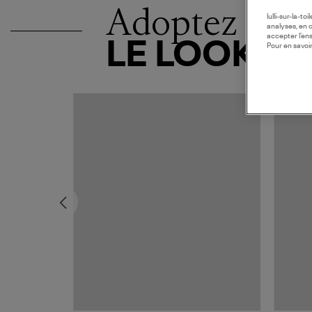
Adoptez
lulli-sur-la-t
analyses, en 
accepter l’en
LE LOOK
Pour en savoir