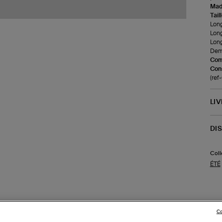
Made
Tail
Long
Long
Long
Demi
Com
Cons
(re
LI
DI
Coll
ÉTÉ
Co