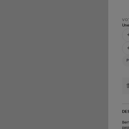
VOT
Une
DE
Berm
pass