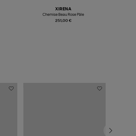
XIRENA
DR
Chemise Beau Rose Pâle
Sac Pompom 
251,00 €