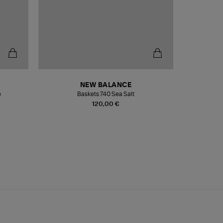
NEW BALANCE
e
Baskets 740 Sea Salt
Veste
120,00 €