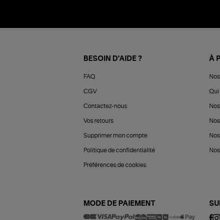
BESOIN D'AIDE ?
À 
FAQ
Nos
CGV
Qui 
Contactez-nous
Nos
Vos retours
Nos
Supprimer mon compte
Nos
Politique de confidentialité
Nos 
Préférences de cookies
MODE DE PAIEMENT
SU