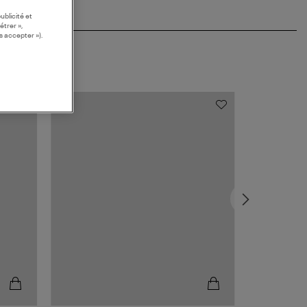
ublicité et
étrer »,
s accepter »).