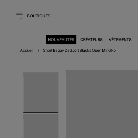
Aller au contenu principal
BOUTIQUES
NOUVEAUTÉS
CRÉATEURS
VÊTEMENTS
Accueil
Short Baggy Dad Jort Blacks Open Mind Fp