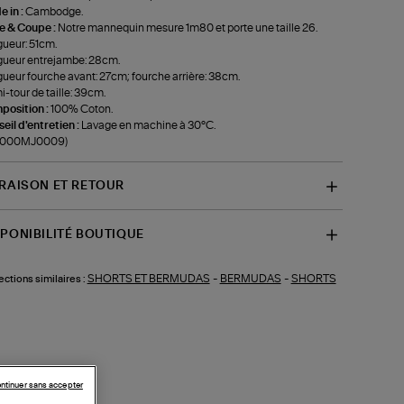
 in :
Cambodge.
le & Coupe :
Notre mannequin mesure 1m80 et porte une taille 26.
ueur: 51cm.
ueur entrejambe: 28cm.
ueur fourche avant: 27cm; fourche arrière: 38cm.
-tour de taille: 39cm.
position :
100% Coton.
eil d'entretien :
Lavage en machine à 30°C.
f-000MJ0009)
VRAISON ET RETOUR
SPONIBILITÉ BOUTIQUE
SHORTS ET BERMUDAS
-
BERMUDAS
-
SHORTS
ections similaires :
ntinuer sans accepter