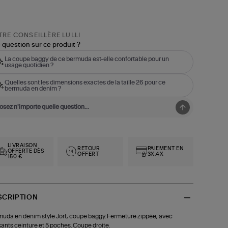
RE CONSEILLÈRE LULLI
 question sur ce produit ?
La coupe baggy de ce bermuda est-elle confortable pour un
usage quotidien ?
Quelles sont les dimensions exactes de la taille 26 pour ce
bermuda en denim ?
LIVRAISON
RETOUR
PAIEMENT EN
OFFERTE DÈS
OFFERT
3X,4X
150 €
SCRIPTION
uda en denim style Jort, coupe baggy. Fermeture zippée, avec
ants ceinture et 5 poches. Coupe droite.