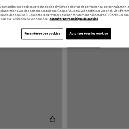
oile.com utilise des cookies et technologies similaires à des fins de performance, personnalisation, p
collaboration avec des partenaires tels que Google. Vous pouvez configurer vos choix via « Param
semble des cookies (« J’accepte ») ou refuser ceux non strictement nécessaires (« Continuer san
 plus sur l’utilisation de vos données,
consulter notre politique de cookies
Paramètres des cookies
Autoriser tous les cookies
MADE IN EUROPE