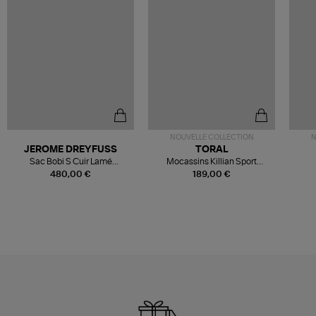
NOUVELLE COLLECTION
N
JEROME DREYFUSS
TORAL
Sac Bobi S Cuir Lamé
Mocassins Killian Sport
Champagne
Mousse
480,00 €
189,00 €