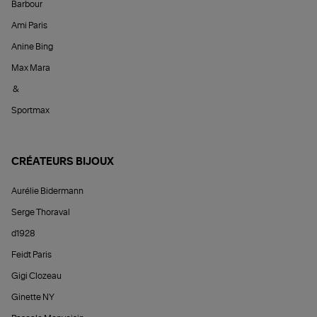
Barbour
Ami Paris
Anine Bing
Max Mara
&
Sportmax
CRÉATEURS BIJOUX
Aurélie Bidermann
Serge Thoraval
d1928
Feidt Paris
Gigi Clozeau
Ginette NY