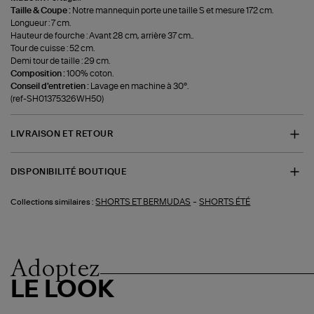
Taille & Coupe :
Notre mannequin porte une taille S et mesure 172 cm.
Longueur : 7 cm.
Hauteur de fourche : Avant 28 cm, arrière 37 cm..
Tour de cuisse : 52 cm.
Demi tour de taille : 29 cm.
Composition :
100% coton.
Conseil d'entretien :
Lavage en machine à 30°.
(ref-SH01375326WH50)
LIVRAISON ET RETOUR
DISPONIBILITÉ BOUTIQUE
-
SHORTS ET BERMUDAS
SHORTS ÉTÉ
Collections similaires :
Adoptez
LE LOOK