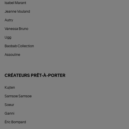
Isabel Marant
Jeanne Vouland
Autry
Vanessa Bruno
Ugg
Baobab Collection
Assouline
CRÉATEURS PRÊT-À-PORTER
Kujten
Samsoe Samsoe
Soeur
Ganni
Éric Bompard