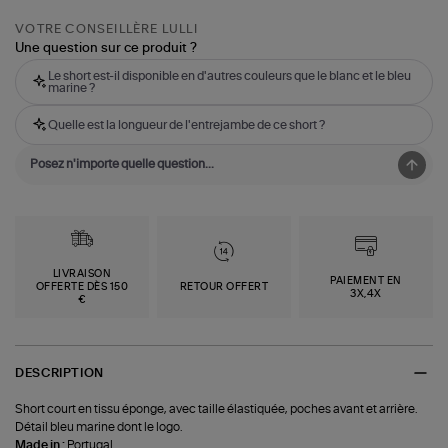
VOTRE CONSEILLÈRE LULLI
Une question sur ce produit ?
Le short est-il disponible en d'autres couleurs que le blanc et le bleu
marine ?
Quelle est la longueur de l'entrejambe de ce short ?
LIVRAISON
PAIEMENT EN
OFFERTE DÈS 150
RETOUR OFFERT
3X,4X
€
DESCRIPTION
Short court en tissu éponge, avec taille élastiquée, poches avant et arrière.
Détail bleu marine dont le logo.
Made in :
Portugal.