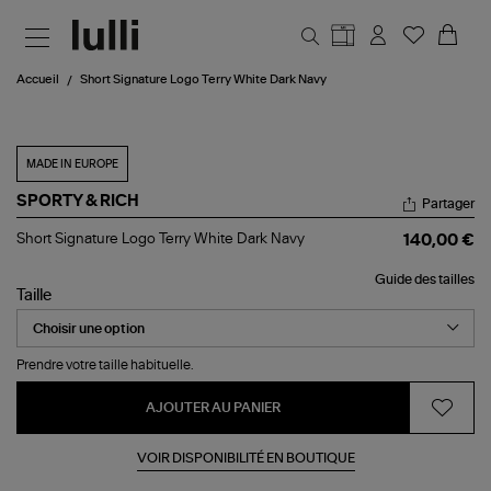
Aller au contenu principal
Accueil
Short Signature Logo Terry White Dark Navy
MADE IN EUROPE
SPORTY & RICH
Partager
Short
Short Signature Logo Terry White Dark Navy
140,00 €
Signature
Logo
Guide des tailles
Terry
Taille
White
Dark
Navy
Prendre votre taille habituelle.
AJOUTER AU PANIER
VOIR DISPONIBILITÉ EN BOUTIQUE