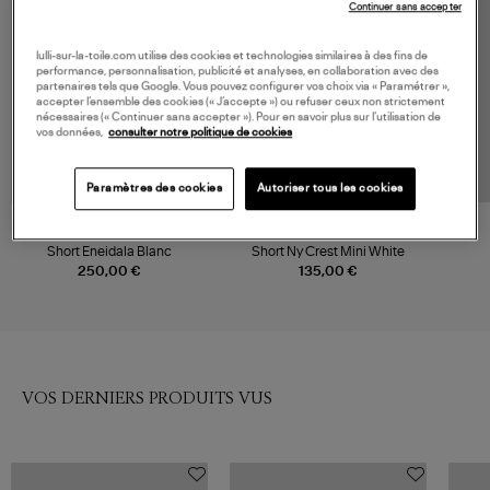
Continuer sans accepter
lulli-sur-la-toile.com utilise des cookies et technologies similaires à des fins de
performance, personnalisation, publicité et analyses, en collaboration avec des
partenaires tels que Google. Vous pouvez configurer vos choix via « Paramétrer »,
accepter l’ensemble des cookies (« J’accepte ») ou refuser ceux non strictement
nécessaires (« Continuer sans accepter »). Pour en savoir plus sur l’utilisation de
vos données,
consulter notre politique de cookies
Paramètres des cookies
Autoriser tous les cookies
ISABEL MARANT
SPORTY & RICH
Short Eneidala Blanc
Short Ny Crest Mini White
250,00 €
135,00 €
VOS DERNIERS PRODUITS VUS