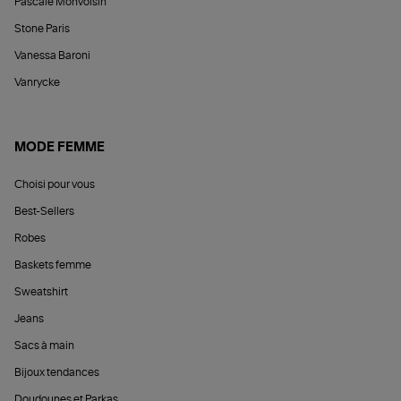
Pascale Monvoisin
Stone Paris
Vanessa Baroni
Vanrycke
MODE FEMME
Choisi pour vous
Best-Sellers
Robes
Baskets femme
Sweatshirt
Jeans
Sacs à main
Bijoux tendances
Doudounes et Parkas