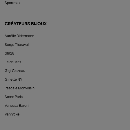
Sportmax
CRÉATEURS BIJOUX
Aurélie Bidermann
Serge Thoraval
d1928
Feidt Paris
Gigi Clozeau
Ginette NY
Pascale Monvoisin
Stone Paris
Vanessa Baroni
Vanrycke