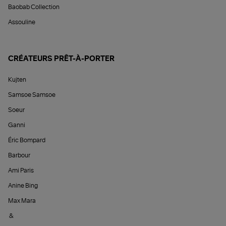
Baobab Collection
Assouline
CRÉATEURS PRÊT-À-PORTER
Kujten
Samsoe Samsoe
Soeur
Ganni
Éric Bompard
Barbour
Ami Paris
Anine Bing
Max Mara
&