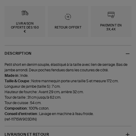
LIVRAISON
PAIEMENT EN
OFFERTE DÈS 150
RETOUR OFFERT
3X,4X
€
DESCRIPTION
Petit short en denim souple, élastiqué à la taille avec lien de serrage. Bas de
jambe arrondi. Deux poches fendues dans les coutures de côté.
Made in :
Inde.
Taille & Coupe :
Notre mannequin porte une taille S et mesure 172 cm.
Longueur de jambe (taille S) : 7 cm.
Hauteur de fourche : Avant 29 cm, arrière 32 cm.
Tour de taille : 31 cm jusqu'à 62 cm.
Tour de cuisse : 54 cm.
Composition :
100% coton.
Conseil d'entretien :
Lavage en machine à l'eau froide.
(ref-11715W903DIN)
LIVRAISON ET RETOUR