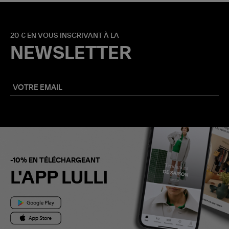
20 € EN VOUS INSCRIVANT À LA
NEWSLETTER
-10% EN TÉLÉCHARGEANT
L'APP LULLI