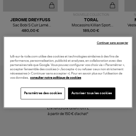
NOUVELLE COLLECTION
N
JEROME DREYFUSS
TORAL
Sac Bobi S Cuir Lamé
Mocassins Killian Sport
Veste
Champagne
Mousse
480,00 €
189,00 €
Continuer sans accepter
lulli-sur-la-toile.com utilise des cookies et technologies similaires à des fins de
performance, personnalisation, publicité et analyses, en collaboration avec des
partenaires tels que Google. Vous pouvez configurer vos choix via « Paramétrer »,
accepter l’ensemble des cookies (« J’accepte ») ou refuser ceux non strictement
nécessaires (« Continuer sans accepter »). Pour en savoir plus sur l’utilisation de
vos données,
consulter notre politique de cookies
Paramètres des cookies
Autoriser tous les cookies
LIVRAISON GRATUITE
à partir de 150 € d'achat*