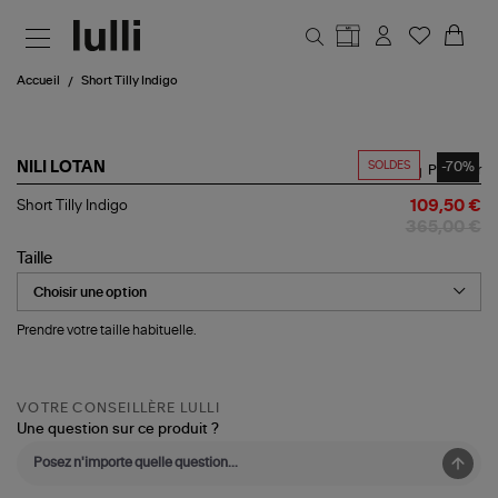
Aller au contenu principal
Accueil
Short Tilly Indigo
SOLDES
-70%
NILI LOTAN
Partager
Short
Short Tilly Indigo
109,50 €
Tilly
365,00 €
Indigo
Taille
Prendre votre taille habituelle.
VOTRE CONSEILLÈRE LULLI
Une question sur ce produit ?