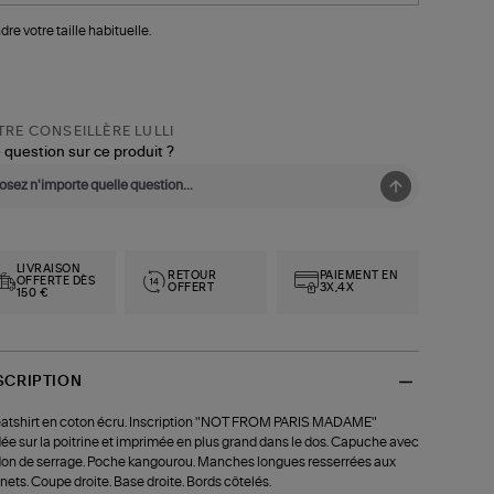
dre votre taille habituelle.
RE CONSEILLÈRE LULLI
 question sur ce produit ?
LIVRAISON
RETOUR
PAIEMENT EN
OFFERTE DÈS
OFFERT
3X,4X
150 €
SCRIPTION
tshirt en coton écru. Inscription "NOT FROM PARIS MADAME"
ée sur la poitrine et imprimée en plus grand dans le dos. Capuche avec
on de serrage. Poche kangourou. Manches longues resserrées aux
nets. Coupe droite. Base droite. Bords côtelés.