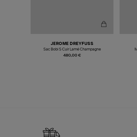
N
JEROME DREYFUSS
te
Sac Bobi S Cuir Lamé Champagne
M
480,00 €