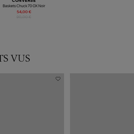
CONVERSE
Baskets Chuck 70 OX Noir
54,00 €
90,00 €
TS VUS