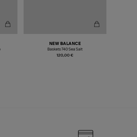
NEW BALANCE
e
Baskets 740 Sea Salt
Veste
120,00 €