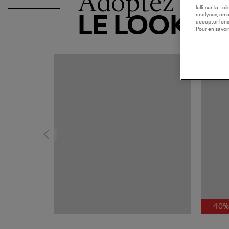
Adoptez
lulli-sur-la-t
analyses, en 
LE LOOK
accepter l’en
Pour en savoir
-40