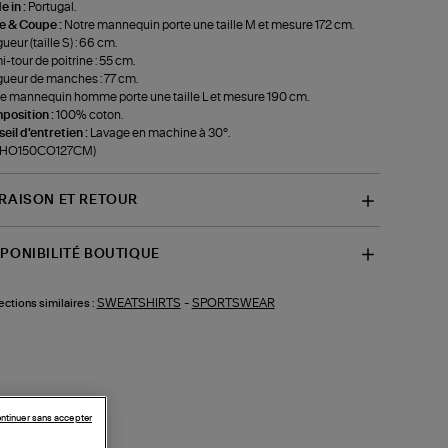
 in :
Portugal.
le & Coupe :
Notre mannequin porte une taille M et mesure 172 cm.
ueur (taille S) : 66 cm.
-tour de poitrine : 55 cm.
ueur de manches : 77 cm.
e mannequin homme porte une taille L et mesure 190 cm.
position :
100% coton.
eil d'entretien :
Lavage en machine à 30°.
f-HO150CO127CM)
VRAISON ET RETOUR
SPONIBILITÉ BOUTIQUE
SWEATSHIRTS
-
SPORTSWEAR
ections similaires :
ntinuer sans accepter