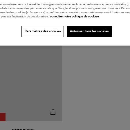
oile.com utilise des cookies et technologies similaires à des fins de performance, personnalisation, p
collaboration avec des partenaires tels que Google. Vous pouvez configurer vos choix via « Param
semble des cookies (« J’accepte ») ou refuser ceux non strictement nécessaires (« Continuer san
 plus sur l’utilisation de vos données,
consulter notre politique de cookies
Paramètres des cookies
Autoriser tous les cookies
%