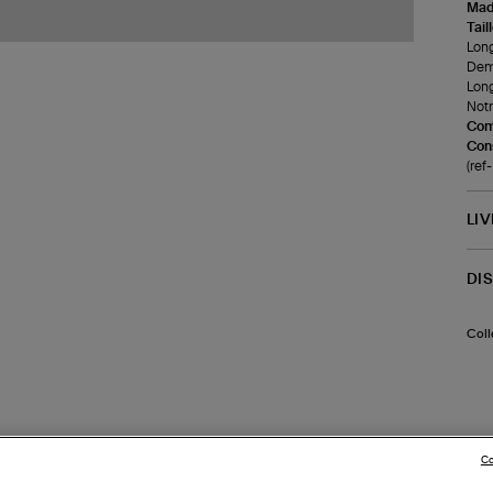
Made
Tail
Long
Demi
Long
Notr
Com
Cons
(re
LI
DI
Coll
Co