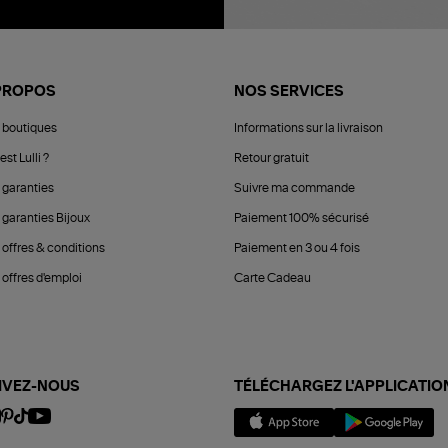
PROPOS
NOS SERVICES
 boutiques
Informations sur la livraison
est Lulli ?
Retour gratuit
 garanties
Suivre ma commande
 garanties Bijoux
Paiement 100% sécurisé
 offres & conditions
Paiement en 3 ou 4 fois
offres d'emploi
Carte Cadeau
IVEZ-NOUS
TÉLÉCHARGEZ L'APPLICATIO