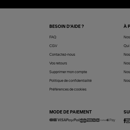
BESOIN D'AIDE ?
À 
FAQ
Nos
CGV
Qui 
Contactez-nous
Nos
Vos retours
Nos
Supprimer mon compte
Nos
Politique de confidentialité
Nos 
Préférences de cookies
MODE DE PAIEMENT
SU