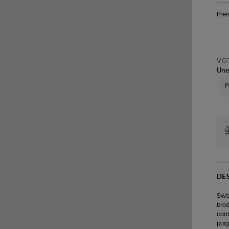
Pren
VOT
Une
DE
Swea
brod
cord
poig