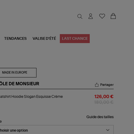
TENDANCES
VALISE D'ÉTÉ
LAST CHANCE
MADE IN EUROPE
ÔLE DE MONSIEUR
Partager
atshirt
tshirt Hoodie Slogan Esquisse Crème
126,00 €
odie
ogan
180,00 €
uisse
ème
Guide des tailles
le