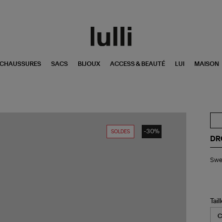
CHAUSSURES
SACS
BIJOUX
ACCESS & BEAUTÉ
LUI
MAISON
-30%
SOLDES
DR
Swe
Swea
Ho
Sl
Esq
Cr
Tail