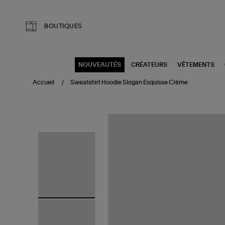
Aller au contenu principal
BOUTIQUES
NOUVEAUTÉS
CRÉATEURS
VÊTEMENTS
Accueil
Sweatshirt Hoodie Slogan Esquisse Crème