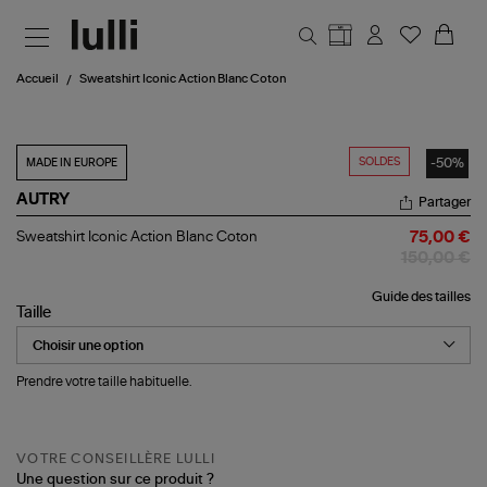
Aller au contenu principal
Accueil
Sweatshirt Iconic Action Blanc Coton
SOLDES
-50%
MADE IN EUROPE
AUTRY
Partager
Sweatshirt
Sweatshirt Iconic Action Blanc Coton
75,00 €
Iconic
150,00 €
Action
Blanc
Guide des tailles
Coton
Taille
Prendre votre taille habituelle.
VOTRE CONSEILLÈRE LULLI
Une question sur ce produit ?