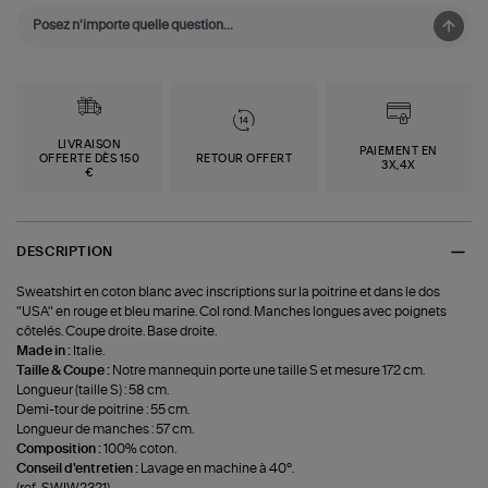
LIVRAISON
PAIEMENT EN
OFFERTE DÈS 150
RETOUR OFFERT
3X,4X
€
DESCRIPTION
Sweatshirt en coton blanc avec inscriptions sur la poitrine et dans le dos
"USA" en rouge et bleu marine. Col rond. Manches longues avec poignets
côtelés. Coupe droite. Base droite.
Made in :
Italie.
Taille & Coupe :
Notre mannequin porte une taille S et mesure 172 cm.
Longueur (taille S) : 58 cm.
Demi-tour de poitrine : 55 cm.
Longueur de manches : 57 cm.
Composition :
100% coton.
Conseil d'entretien :
Lavage en machine à 40°.
(ref-SWIW2321)