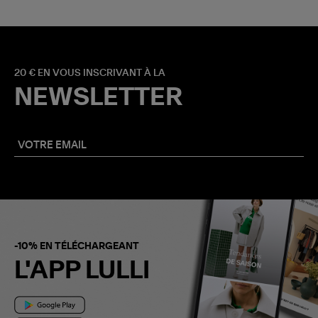
20 € EN VOUS INSCRIVANT À LA
NEWSLETTER
-10% EN TÉLÉCHARGEANT
L'APP LULLI