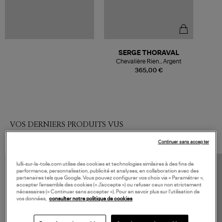
SERGE THORAVAL
Chevalière Rien... Argent
365,00 €
VOS DERNIERS PRODUITS VUS
Continuer sans accepter
lulli-sur-la-toile.com utilise des cookies et technologies similaires à des fins de
performance, personnalisation, publicité et analyses, en collaboration avec des
partenaires tels que Google. Vous pouvez configurer vos choix via « Paramétrer »,
accepter l’ensemble des cookies (« J’accepte ») ou refuser ceux non strictement
nécessaires (« Continuer sans accepter »). Pour en savoir plus sur l’utilisation de
vos données,
consulter notre politique de cookies