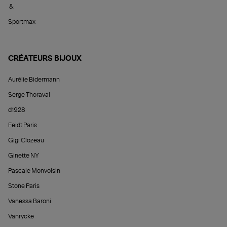
&
Sportmax
CRÉATEURS BIJOUX
Aurélie Bidermann
Serge Thoraval
d1928
Feidt Paris
Gigi Clozeau
Ginette NY
Pascale Monvoisin
Stone Paris
Vanessa Baroni
Vanrycke