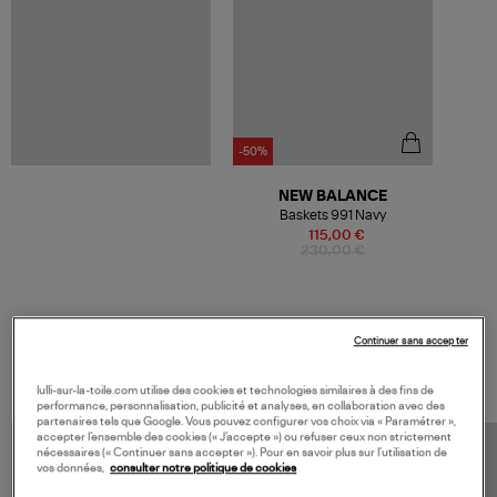
-50%
NEW BALANCE
Baskets 991 Navy
115,00 €
230,00 €
Continuer sans accepter
VOS DERNIERS PRODUITS VUS
lulli-sur-la-toile.com utilise des cookies et technologies similaires à des fins de
performance, personnalisation, publicité et analyses, en collaboration avec des
partenaires tels que Google. Vous pouvez configurer vos choix via « Paramétrer »,
accepter l’ensemble des cookies (« J’accepte ») ou refuser ceux non strictement
nécessaires (« Continuer sans accepter »). Pour en savoir plus sur l’utilisation de
vos données,
consulter notre politique de cookies