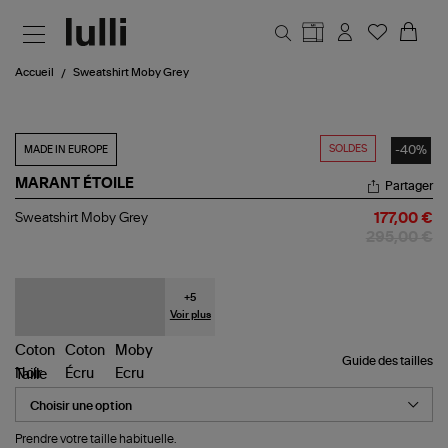
Aller au contenu principal
Accueil
Sweatshirt Moby Grey
SOLDES
-40%
MADE IN EUROPE
MARANT ÉTOILE
Partager
Sweatshirt
Sweatshirt Moby Grey
177,00 €
Moby
295,00 €
Grey
+
5
Voir plus
Guide des tailles
Taille
Prendre votre taille habituelle.