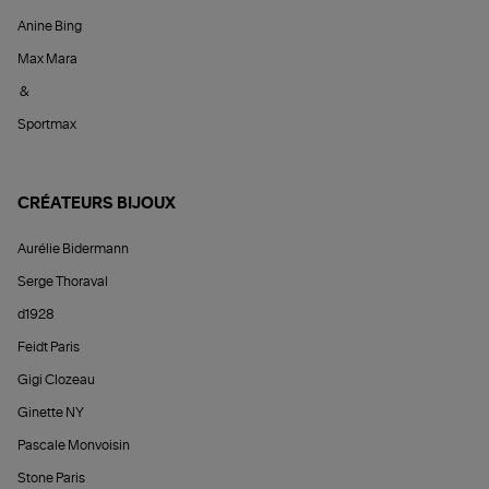
Anine Bing
Max Mara
&
Sportmax
CRÉATEURS BIJOUX
Aurélie Bidermann
Serge Thoraval
d1928
Feidt Paris
Gigi Clozeau
Ginette NY
Pascale Monvoisin
Stone Paris