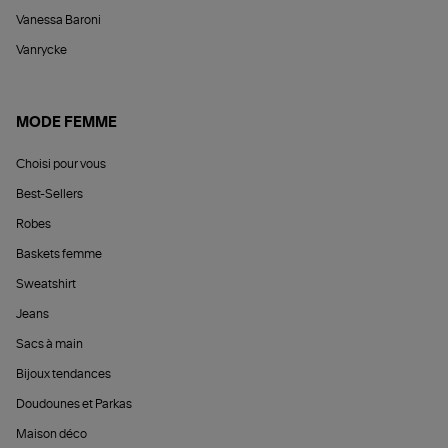
Vanessa Baroni
Vanrycke
MODE FEMME
Choisi pour vous
Best-Sellers
Robes
Baskets femme
Sweatshirt
Jeans
Sacs à main
Bijoux tendances
Doudounes et Parkas
Maison déco