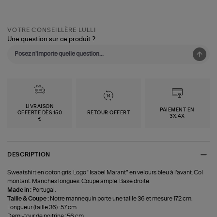
VOTRE CONSEILLÈRE LULLI
Une question sur ce produit ?
LIVRAISON
PAIEMENT EN
OFFERTE DÈS 150
RETOUR OFFERT
3X,4X
€
DESCRIPTION
Sweatshirt en coton gris. Logo "Isabel Marant" en velours bleu à l'avant. Col
montant. Manches longues. Coupe ample. Base droite.
Made in :
Portugal.
Taille & Coupe :
Notre mannequin porte une taille 36 et mesure 172 cm.
Longueur (taille 36) : 57 cm.
Demi-tour de poitrine : 56 cm.